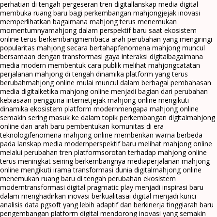
perhatian di tengah pergeseran tren digital
lanskap media digital
membuka ruang baru bagi perkembangan mahjong
jejak inovasi
memperlihatkan bagaimana mahjong terus menemukan
momentumnya
mahjong dalam perspektif baru saat ekosistem
online terus berkembang
membaca arah perubahan yang mengiringi
popularitas mahjong secara bertahap
fenomena mahjong muncul
bersamaan dengan transformasi gaya interaksi digital
bagaimana
media modern membentuk cara publik melihat mahjong
catatan
perjalanan mahjong di tengah dinamika platform yang terus
berubah
mahjong online mulai muncul dalam berbagai pembahasan
media digital
ketika mahjong online menjadi bagian dari perubahan
kebiasaan pengguna internet
jejak mahjong online mengikuti
dinamika ekosistem platform modern
mengapa mahjong online
semakin sering masuk ke dalam topik perkembangan digital
mahjong
online dan arah baru pembentukan komunitas di era
teknologi
fenomena mahjong online memberikan warna berbeda
pada lanskap media modern
perspektif baru melihat mahjong online
melalui perubahan tren platform
sorotan terhadap mahjong online
terus meningkat seiring berkembangnya media
perjalanan mahjong
online mengikuti irama transformasi dunia digital
mahjong online
menemukan ruang baru di tengah perubahan ekosistem
modern
transformasi digital pragmatic play menjadi inspirasi baru
dalam menghadirkan inovasi berkualitas
ai digital menjadi kunci
analisis data pgsoft yang lebih adaptif dan berkinerja tinggi
arah baru
pengembangan platform digital mendorong inovasi yang semakin