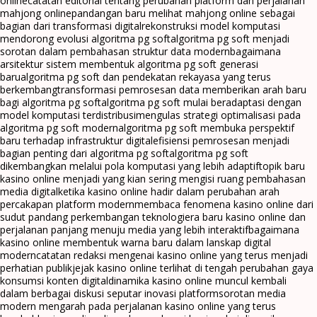
online
catatan editorial tentang perubahan platform dan perjalanan
mahjong online
pandangan baru melihat mahjong online sebagai
bagian dari transformasi digital
rekonstruksi model komputasi
mendorong evolusi algoritma pg soft
algoritma pg soft menjadi
sorotan dalam pembahasan struktur data modern
bagaimana
arsitektur sistem membentuk algoritma pg soft generasi
baru
algoritma pg soft dan pendekatan rekayasa yang terus
berkembang
transformasi pemrosesan data memberikan arah baru
bagi algoritma pg soft
algoritma pg soft mulai beradaptasi dengan
model komputasi terdistribusi
mengulas strategi optimalisasi pada
algoritma pg soft modern
algoritma pg soft membuka perspektif
baru terhadap infrastruktur digital
efisiensi pemrosesan menjadi
bagian penting dari algoritma pg soft
algoritma pg soft
dikembangkan melalui pola komputasi yang lebih adaptif
topik baru
kasino online menjadi yang kian sering mengisi ruang pembahasan
media digital
ketika kasino online hadir dalam perubahan arah
percakapan platform modern
membaca fenomena kasino online dari
sudut pandang perkembangan teknologi
era baru kasino online dan
perjalanan panjang menuju media yang lebih interaktif
bagaimana
kasino online membentuk warna baru dalam lanskap digital
modern
catatan redaksi mengenai kasino online yang terus menjadi
perhatian publik
jejak kasino online terlihat di tengah perubahan gaya
konsumsi konten digital
dinamika kasino online muncul kembali
dalam berbagai diskusi seputar inovasi platform
sorotan media
modern mengarah pada perjalanan kasino online yang terus