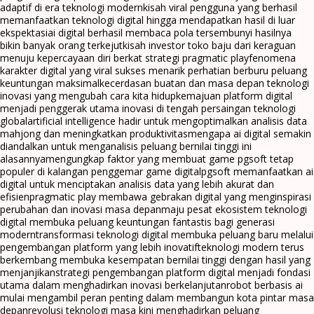
adaptif di era teknologi modern
kisah viral pengguna yang berhasil
memanfaatkan teknologi digital hingga mendapatkan hasil di luar
ekspektasi
ai digital berhasil membaca pola tersembunyi hasilnya
bikin banyak orang terkejut
kisah investor toko baju dari keraguan
menuju kepercayaan diri berkat strategi pragmatic play
fenomena
karakter digital yang viral sukses menarik perhatian berburu peluang
keuntungan maksimal
kecerdasan buatan dan masa depan teknologi
inovasi yang mengubah cara kita hidup
kemajuan platform digital
menjadi penggerak utama inovasi di tengah persaingan teknologi
global
artificial intelligence hadir untuk mengoptimalkan analisis data
mahjong dan meningkatkan produktivitas
mengapa ai digital semakin
diandalkan untuk menganalisis peluang bernilai tinggi ini
alasannya
mengungkap faktor yang membuat game pgsoft tetap
populer di kalangan penggemar game digital
pgsoft memanfaatkan ai
digital untuk menciptakan analisis data yang lebih akurat dan
efisien
pragmatic play membawa gebrakan digital yang menginspirasi
perubahan dan inovasi masa depan
maju pesat ekosistem teknologi
digital membuka peluang keuntungan fantastis bagi generasi
modern
transformasi teknologi digital membuka peluang baru melalui
pengembangan platform yang lebih inovatif
teknologi modern terus
berkembang membuka kesempatan bernilai tinggi dengan hasil yang
menjanjikan
strategi pengembangan platform digital menjadi fondasi
utama dalam menghadirkan inovasi berkelanjutan
robot berbasis ai
mulai mengambil peran penting dalam membangun kota pintar masa
depan
revolusi teknologi masa kini menghadirkan peluang