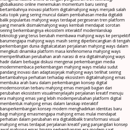
global
kasino online menemukan momentum baru seiring
bertambahnya inovasi platform digital
mahjong ways menjadi salah
satu topik yang sering muncul dalam pembahasan media digital
di
balik popularitas mahjong ways terdapat pergeseran tren platform
yang menarik disimak
mahjong ways kembali mendapat sorotan
seiring berkembangnya ekosistem interaktif modern
lanskap
teknologi yang terus berubah membawa mahjong ways ke perspektif
baru
mengapa mahjong ways masih sering diperbincangkan di tengah
perkembangan dunia digital
catatan perjalanan mahjong ways dalam
mengikuti dinamika platform masa kini
fenomena mahjong ways
memperlihatkan perubahan arah narasi di era digital
mahjong ways
hadir dalam berbagai diskusi mengenai perkembangan media
modern
membaca perkembangan mahjong ways melalui sudut
pandang inovasi dan adaptasi
jejak mahjong ways terlihat seiring
bertambahnya perhatian terhadap ekosistem digital
mahjong emas
membuka arah baru dalam perkembangan konsep digital
modern
sorotan terbaru mahjong emas menjadi bagian dari
perubahan ekosistem visual
menjelajahi perjalanan kreatif menuju
era mahjong emas yang lebih modern
perubahan platform digital
membentuk mahjong emas dalam lanskap interaktif
baru
perkembangan konsep modern menghadirkan identitas baru
bagi mahjong emas
mengapa mahjong emas mulai mendapat
perhatian dalam perubahan era digital
dibalik transformasi visual
mahjong emas terdapat perjalanan kreatif yang panjang
dari konsep
awal mahjong emas hingga perkembangan era modern saat