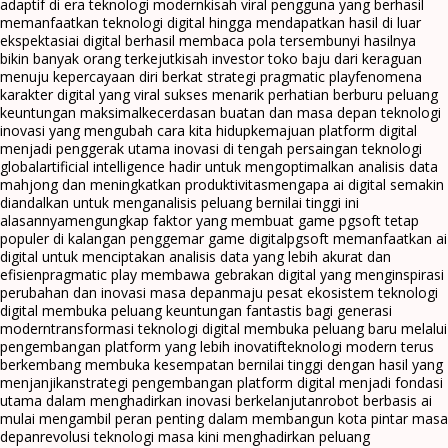
adaptif di era teknologi modern
kisah viral pengguna yang berhasil
memanfaatkan teknologi digital hingga mendapatkan hasil di luar
ekspektasi
ai digital berhasil membaca pola tersembunyi hasilnya
bikin banyak orang terkejut
kisah investor toko baju dari keraguan
menuju kepercayaan diri berkat strategi pragmatic play
fenomena
karakter digital yang viral sukses menarik perhatian berburu peluang
keuntungan maksimal
kecerdasan buatan dan masa depan teknologi
inovasi yang mengubah cara kita hidup
kemajuan platform digital
menjadi penggerak utama inovasi di tengah persaingan teknologi
global
artificial intelligence hadir untuk mengoptimalkan analisis data
mahjong dan meningkatkan produktivitas
mengapa ai digital semakin
diandalkan untuk menganalisis peluang bernilai tinggi ini
alasannya
mengungkap faktor yang membuat game pgsoft tetap
populer di kalangan penggemar game digital
pgsoft memanfaatkan ai
digital untuk menciptakan analisis data yang lebih akurat dan
efisien
pragmatic play membawa gebrakan digital yang menginspirasi
perubahan dan inovasi masa depan
maju pesat ekosistem teknologi
digital membuka peluang keuntungan fantastis bagi generasi
modern
transformasi teknologi digital membuka peluang baru melalui
pengembangan platform yang lebih inovatif
teknologi modern terus
berkembang membuka kesempatan bernilai tinggi dengan hasil yang
menjanjikan
strategi pengembangan platform digital menjadi fondasi
utama dalam menghadirkan inovasi berkelanjutan
robot berbasis ai
mulai mengambil peran penting dalam membangun kota pintar masa
depan
revolusi teknologi masa kini menghadirkan peluang