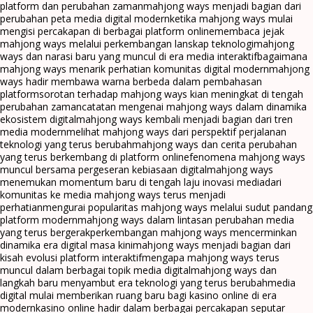
platform dan perubahan zaman
mahjong ways menjadi bagian dari
perubahan peta media digital modern
ketika mahjong ways mulai
mengisi percakapan di berbagai platform online
membaca jejak
mahjong ways melalui perkembangan lanskap teknologi
mahjong
ways dan narasi baru yang muncul di era media interaktif
bagaimana
mahjong ways menarik perhatian komunitas digital modern
mahjong
ways hadir membawa warna berbeda dalam pembahasan
platform
sorotan terhadap mahjong ways kian meningkat di tengah
perubahan zaman
catatan mengenai mahjong ways dalam dinamika
ekosistem digital
mahjong ways kembali menjadi bagian dari tren
media modern
melihat mahjong ways dari perspektif perjalanan
teknologi yang terus berubah
mahjong ways dan cerita perubahan
yang terus berkembang di platform online
fenomena mahjong ways
muncul bersama pergeseran kebiasaan digital
mahjong ways
menemukan momentum baru di tengah laju inovasi media
dari
komunitas ke media mahjong ways terus menjadi
perhatian
mengurai popularitas mahjong ways melalui sudut pandang
platform modern
mahjong ways dalam lintasan perubahan media
yang terus bergerak
perkembangan mahjong ways mencerminkan
dinamika era digital masa kini
mahjong ways menjadi bagian dari
kisah evolusi platform interaktif
mengapa mahjong ways terus
muncul dalam berbagai topik media digital
mahjong ways dan
langkah baru menyambut era teknologi yang terus berubah
media
digital mulai memberikan ruang baru bagi kasino online di era
modern
kasino online hadir dalam berbagai percakapan seputar