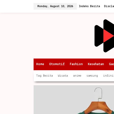
Skip
to
Monday, August 10, 2026
Indeks Berita
Discl
content
Home
Otomotif
Fashion
Kesehatan
Ga
Tag Berita
Wisata
anime
samsung
infini