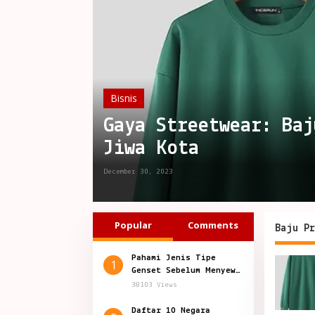
Bisnis
Gaya Streetwear: Ba
Jiwa Kota
December 30, 2023
Popular
Comments
Baju Pr
Pahami Jenis Tipe
1
Genset Sebelum Menyewa
Genset
38103 Views
Daftar 10 Negara