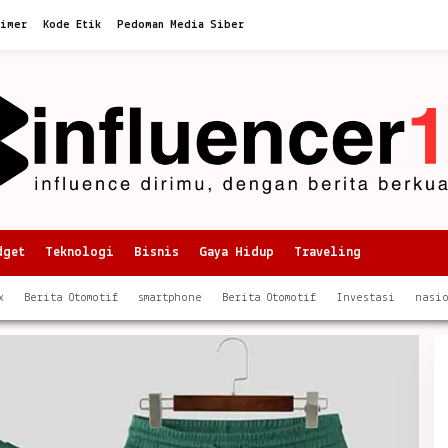
aimer
Kode Etik
Pedoman Media Siber
dget
Teknologi
Bisnis
Gaya Hidup
Traveling
x
Berita Otomotif
smartphone
Berita Otomotif
Investasi
nasi