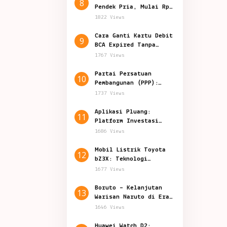
8
Pendek Pria, Mulai Rp
50.000-an
1822 Views
Cara Ganti Kartu Debit
9
BCA Expired Tanpa
Harus Datang ke Bank
1767 Views
Partai Persatuan
10
Pembangunan (PPP):
Politik Indonesia
1737 Views
Aplikasi Pluang:
11
Platform Investasi
Inovatif di Indonesia
1686 Views
Mobil Listrik Toyota
12
bZ3X: Teknologi
Canggih Harga 200
1677 Views
Jutaan
Boruto – Kelanjutan
13
Warisan Naruto di Era
Shinobi Modern
1646 Views
Huawei Watch D2: