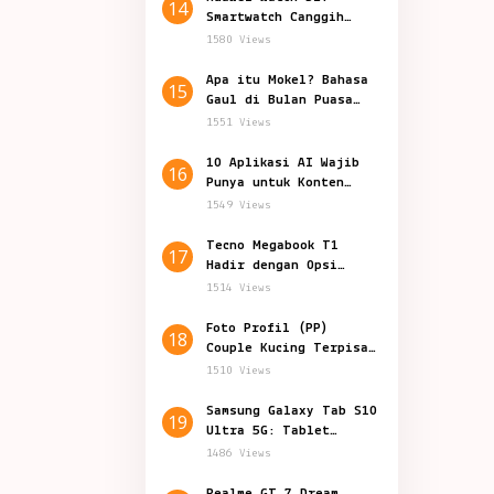
14
Smartwatch Canggih
Teknologi Kesehatan
1580 Views
Apa itu Mokel? Bahasa
15
Gaul di Bulan Puasa
yang Viral
1551 Views
10 Aplikasi AI Wajib
16
Punya untuk Konten
Marketing
1549 Views
Tecno Megabook T1
17
Hadir dengan Opsi
Prosesor Baru
1514 Views
Foto Profil (PP)
18
Couple Kucing Terpisah
Lucu Aesthetic
1510 Views
Samsung Galaxy Tab S10
19
Ultra 5G: Tablet
Canggih Fitur Terbaru
1486 Views
Realme GT 7 Dream