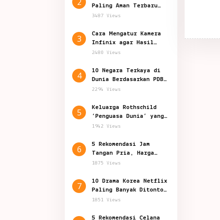
2
Paling Aman Terbaru
2024, Indonesia Nomor?
3487 Views
Cara Mengatur Kamera
3
Infinix agar Hasil
Foto Jernih dan Bagus
2480 Views
10 Negara Terkaya di
4
Dunia Berdasarkan PDB
Per Kapita
2294 Views
Keluarga Rothschild
5
‘Penguasa Dunia’ yang
Penuh Teori Konspirasi
1942 Views
5 Rekomendasi Jam
6
Tangan Pria, Harga
Mulai Rp 129.000
1875 Views
10 Drama Korea Netflix
7
Paling Banyak Ditonton
Sepanjang 2024
1851 Views
5 Rekomendasi Celana