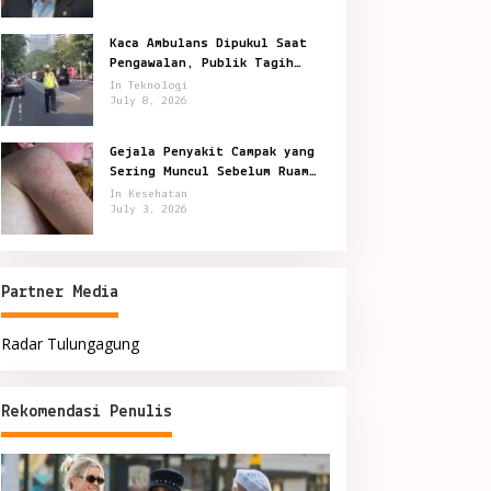
Kaca Ambulans Dipukul Saat
Pengawalan, Publik Tagih
Jawaban Polisi
In Teknologi
July 8, 2026
Gejala Penyakit Campak yang
Sering Muncul Sebelum Ruam
Terlihat
In Kesehatan
July 3, 2026
Partner Media
Radar Tulungagung
Rekomendasi Penulis