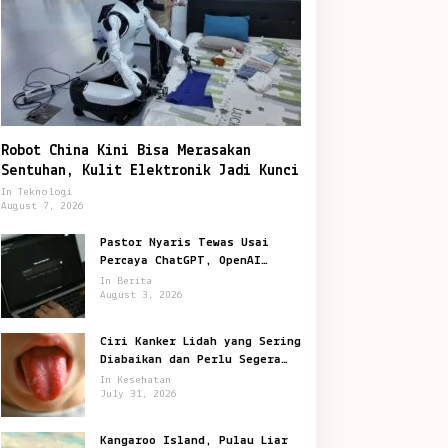
Robot China Kini Bisa Merasakan
Sentuhan, Kulit Elektronik Jadi Kunci
In Teknologi
August 7, 2026
Pastor Nyaris Tewas Usai
Percaya ChatGPT, OpenAI
Digugat di San Francisco
In Berita
August 3, 2026
Ciri Kanker Lidah yang Sering
Diabaikan dan Perlu Segera
Diperiksa
In Kesehatan
July 31, 2026
Kangaroo Island, Pulau Liar