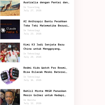
Australia dengan Pantai dan
Satwa Ikonik
In Traveling
July 27, 2026
AI Anthropic Bantu Pecahkan
Teka Teki Matematika Berusia
87 Tahun
In Teknologi
July 23, 2026
Kimi K3 Jadi Senjata Baru
China untuk Menggoyang
Keunggulan AI Amerika
In Teknologi
July 20, 2026
Redmi Kids Watch Pro Resmi,
Bisa Dilacak Meski Baterai
Sudah Habis
In Teknologi
July 16, 2026
Bahlil Minta MKGR Panaskan
Mesin Golkar untuk Hadapi
Pemilu 2029
In Berita
July 12, 2026