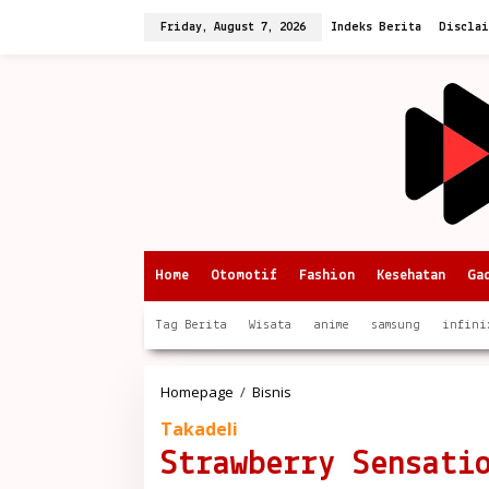
Skip
to
Friday, August 7, 2026
Indeks Berita
Discla
content
Home
Otomotif
Fashion
Kesehatan
Ga
Tag Berita
Wisata
anime
samsung
infini
Strawberry
Homepage
/
Bisnis
Sensation:
Takadeli
Kelezatan
Musim
Strawberry Sensati
Panas