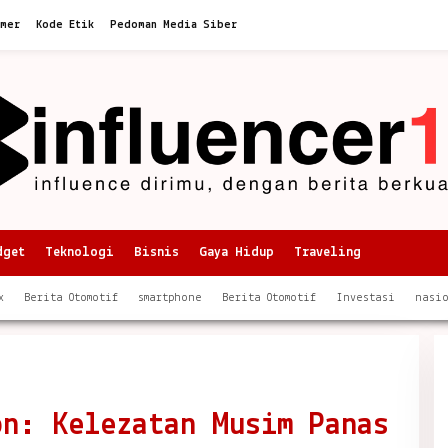
imer
Kode Etik
Pedoman Media Siber
dget
Teknologi
Bisnis
Gaya Hidup
Traveling
x
Berita Otomotif
smartphone
Berita Otomotif
Investasi
nasi
on: Kelezatan Musim Panas