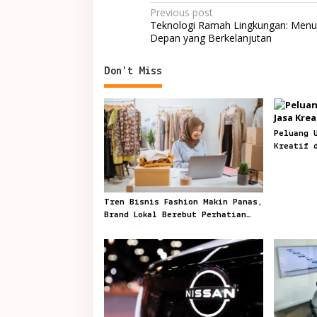
Post
Previous post
Teknologi Ramah Lingkungan: Men
navigation
Depan yang Berkelanjutan
Don't Miss
Peluang 
Kreatif 
Tren Bisnis Fashion Makin Panas,
Brand Lokal Berebut Perhatian
Pembeli