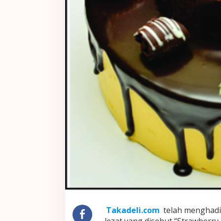
Takadeli.com
telah menghadi
lezat yang disebut “Strawberry 