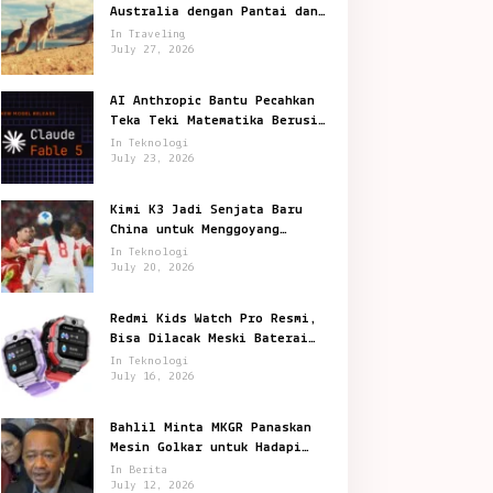
Australia dengan Pantai dan
Satwa Ikonik
In Traveling
July 27, 2026
AI Anthropic Bantu Pecahkan
Teka Teki Matematika Berusia
87 Tahun
In Teknologi
July 23, 2026
Kimi K3 Jadi Senjata Baru
China untuk Menggoyang
Keunggulan AI Amerika
In Teknologi
July 20, 2026
Redmi Kids Watch Pro Resmi,
Bisa Dilacak Meski Baterai
Sudah Habis
In Teknologi
July 16, 2026
Bahlil Minta MKGR Panaskan
Mesin Golkar untuk Hadapi
Pemilu 2029
In Berita
July 12, 2026