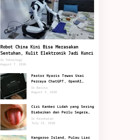
Robot China Kini Bisa Merasakan
Sentuhan, Kulit Elektronik Jadi Kunci
In Teknologi
August 7, 2026
Pastor Nyaris Tewas Usai
Percaya ChatGPT, OpenAI
Digugat di San Francisco
In Berita
August 3, 2026
Ciri Kanker Lidah yang Sering
Diabaikan dan Perlu Segera
Diperiksa
In Kesehatan
July 31, 2026
Kangaroo Island, Pulau Liar