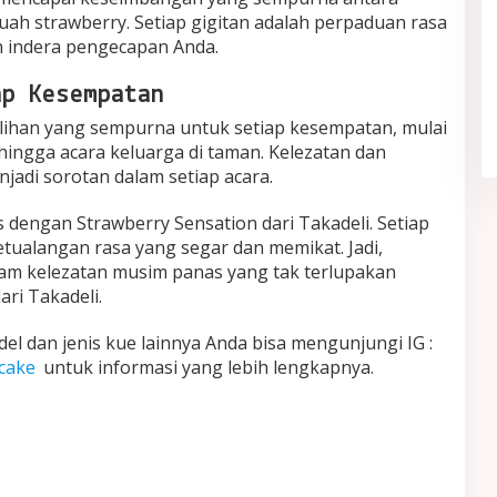
ah strawberry. Setiap gigitan adalah perpaduan rasa
 indera pengecapan Anda.
Quiet Luxury Tetap Diminati,
Sederhana tapi Terlihat Berkelas
ap Kesempatan
In Fashion
|
May 21, 2026
ilihan yang sempurna untuk setiap kesempatan, mulai
hingga acara keluarga di taman. Kelezatan dan
njadi sorotan dalam setiap acara.
 dengan Strawberry Sensation dari Takadeli. Setiap
ualangan rasa yang segar dan memikat. Jadi,
alam kelezatan musim panas yang tak terlupakan
ri Takadeli.
el dan jenis kue lainnya Anda bisa mengunjungi IG :
icake
untuk informasi yang lebih lengkapnya.