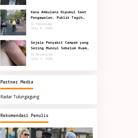
Kaca Ambulans Dipukul Saat
Pengawalan, Publik Tagih
Jawaban Polisi
In Teknologi
July 8, 2026
Gejala Penyakit Campak yang
Sering Muncul Sebelum Ruam
Terlihat
In Kesehatan
July 3, 2026
Partner Media
Radar Tulungagung
Rekomendasi Penulis