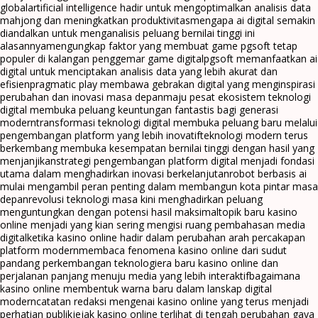
global
artificial intelligence hadir untuk mengoptimalkan analisis data
mahjong dan meningkatkan produktivitas
mengapa ai digital semakin
diandalkan untuk menganalisis peluang bernilai tinggi ini
alasannya
mengungkap faktor yang membuat game pgsoft tetap
populer di kalangan penggemar game digital
pgsoft memanfaatkan ai
digital untuk menciptakan analisis data yang lebih akurat dan
efisien
pragmatic play membawa gebrakan digital yang menginspirasi
perubahan dan inovasi masa depan
maju pesat ekosistem teknologi
digital membuka peluang keuntungan fantastis bagi generasi
modern
transformasi teknologi digital membuka peluang baru melalui
pengembangan platform yang lebih inovatif
teknologi modern terus
berkembang membuka kesempatan bernilai tinggi dengan hasil yang
menjanjikan
strategi pengembangan platform digital menjadi fondasi
utama dalam menghadirkan inovasi berkelanjutan
robot berbasis ai
mulai mengambil peran penting dalam membangun kota pintar masa
depan
revolusi teknologi masa kini menghadirkan peluang
menguntungkan dengan potensi hasil maksimal
topik baru kasino
online menjadi yang kian sering mengisi ruang pembahasan media
digital
ketika kasino online hadir dalam perubahan arah percakapan
platform modern
membaca fenomena kasino online dari sudut
pandang perkembangan teknologi
era baru kasino online dan
perjalanan panjang menuju media yang lebih interaktif
bagaimana
kasino online membentuk warna baru dalam lanskap digital
modern
catatan redaksi mengenai kasino online yang terus menjadi
perhatian publik
jejak kasino online terlihat di tengah perubahan gaya