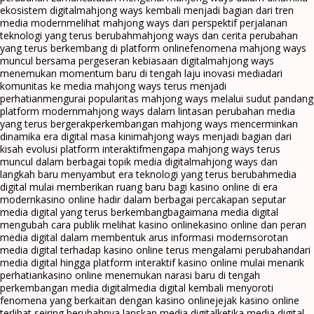
ekosistem digital
mahjong ways kembali menjadi bagian dari tren
media modern
melihat mahjong ways dari perspektif perjalanan
teknologi yang terus berubah
mahjong ways dan cerita perubahan
yang terus berkembang di platform online
fenomena mahjong ways
muncul bersama pergeseran kebiasaan digital
mahjong ways
menemukan momentum baru di tengah laju inovasi media
dari
komunitas ke media mahjong ways terus menjadi
perhatian
mengurai popularitas mahjong ways melalui sudut pandang
platform modern
mahjong ways dalam lintasan perubahan media
yang terus bergerak
perkembangan mahjong ways mencerminkan
dinamika era digital masa kini
mahjong ways menjadi bagian dari
kisah evolusi platform interaktif
mengapa mahjong ways terus
muncul dalam berbagai topik media digital
mahjong ways dan
langkah baru menyambut era teknologi yang terus berubah
media
digital mulai memberikan ruang baru bagi kasino online di era
modern
kasino online hadir dalam berbagai percakapan seputar
media digital yang terus berkembang
bagaimana media digital
mengubah cara publik melihat kasino online
kasino online dan peran
media digital dalam membentuk arus informasi modern
sorotan
media digital terhadap kasino online terus mengalami perubahan
dari
media digital hingga platform interaktif kasino online mulai menarik
perhatian
kasino online menemukan narasi baru di tengah
perkembangan media digital
media digital kembali menyoroti
fenomena yang berkaitan dengan kasino online
jejak kasino online
terlihat seiring berubahnya lanskap media digital
ketika media digital