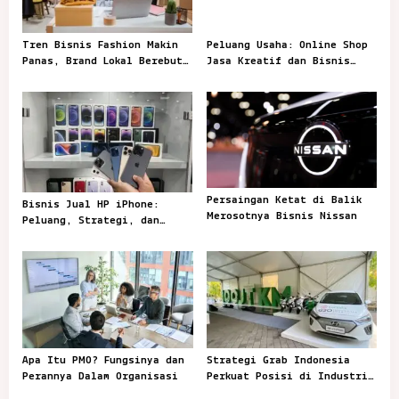
n
Tren Bisnis Fashion Makin
Peluang Usaha: Online Shop
Panas, Brand Lokal Berebut
Jasa Kreatif dan Bisnis
Perhatian Pembeli
Rumahan
Persaingan Ketat di Balik
Bisnis Jual HP iPhone:
Merosotnya Bisnis Nissan
Peluang, Strategi, dan
Tantangan di Pasar
Apa Itu PMO? Fungsinya dan
Strategi Grab Indonesia
Perannya Dalam Organisasi
Perkuat Posisi di Industri
Ride-Hailing