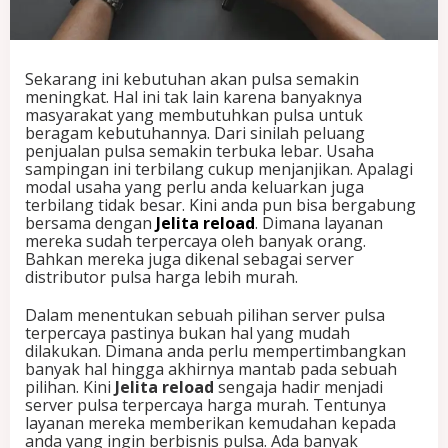
H
a
r
g
Sekarang ini kebutuhan akan pulsa semakin
a
meningkat. Hal ini tak lain karena banyaknya
M
masyarakat yang membutuhkan pulsa untuk
u
beragam kebutuhannya. Dari sinilah peluang
r
penjualan pulsa semakin terbuka lebar. Usaha
a
sampingan ini terbilang cukup menjanjikan. Apalagi
h
modal usaha yang perlu anda keluarkan juga
T
terbilang tidak besar. Kini anda pun bisa bergabung
e
bersama dengan
Jelita reload
. Dimana layanan
n
mereka sudah terpercaya oleh banyak orang.
t
Bahkan mereka juga dikenal sebagai server
u
distributor pulsa harga lebih murah.
n
y
Dalam menentukan sebuah pilihan server pulsa
a
terpercaya pastinya bukan hal yang mudah
J
dilakukan. Dimana anda perlu mempertimbangkan
e
banyak hal hingga akhirnya mantab pada sebuah
l
pilihan. Kini
Jelita reload
sengaja hadir menjadi
i
server pulsa terpercaya harga murah. Tentunya
t
layanan mereka memberikan kemudahan kepada
a
anda yang ingin berbisnis pulsa. Ada banyak
R