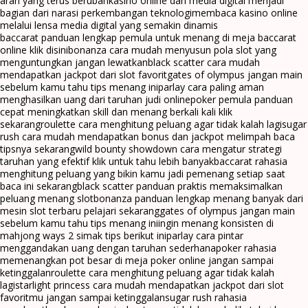
arah yang terus berubah
kasino online dan media digital menjadi
bagian dari narasi perkembangan teknologi
membaca kasino online
melalui lensa media digital yang semakin dinamis
baccarat panduan lengkap pemula untuk menang di meja baccarat
online klik disini
bonanza cara mudah menyusun pola slot yang
menguntungkan jangan lewatkan
black scatter cara mudah
mendapatkan jackpot dari slot favorit
gates of olympus jangan main
sebelum kamu tahu tips menang ini
parlay cara paling aman
menghasilkan uang dari taruhan judi online
poker pemula panduan
cepat meningkatkan skill dan menang berkali kali klik
sekarang
roulette cara menghitung peluang agar tidak kalah lagi
sugar
rush cara mudah mendapatkan bonus dan jackpot melimpah baca
tipsnya sekarang
wild bounty showdown cara mengatur strategi
taruhan yang efektif klik untuk tahu lebih banyak
baccarat rahasia
menghitung peluang yang bikin kamu jadi pemenang setiap saat
baca ini sekarang
black scatter panduan praktis memaksimalkan
peluang menang slot
bonanza panduan lengkap menang banyak dari
mesin slot terbaru pelajari sekarang
gates of olympus jangan main
sebelum kamu tahu tips menang ini
ingin menang konsisten di
mahjong ways 2 simak tips berikut ini
parlay cara pintar
menggandakan uang dengan taruhan sederhana
poker rahasia
memenangkan pot besar di meja poker online jangan sampai
ketinggalan
roulette cara menghitung peluang agar tidak kalah
lagi
starlight princess cara mudah mendapatkan jackpot dari slot
favoritmu jangan sampai ketinggalan
sugar rush rahasia