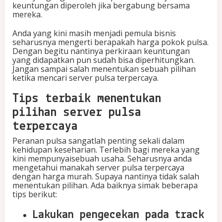
keuntungan diperoleh jika bergabung bersama
e
mereka.
l
o
Anda yang kini masih menjadi pemula bisnis
a
seharusnya mengerti berapakah harga pokok pulsa.
d
Dengan begitu nantinya perkiraan keuntungan
yang didapatkan pun sudah bisa diperhitungkan.
Jangan sampai salah menentukan sebuah pilihan
ketika mencari server pulsa terpercaya.
Tips terbaik menentukan
pilihan server pulsa
terpercaya
Peranan pulsa sangatlah penting sekali dalam
kehidupan keseharian. Terlebih bagi mereka yang
kini mempunyaisebuah usaha. Seharusnya anda
mengetahui manakah server pulsa terpercaya
dengan harga murah. Supaya nantinya tidak salah
menentukan pilihan. Ada baiknya simak beberapa
tips berikut:
Lakukan pengecekan pada track