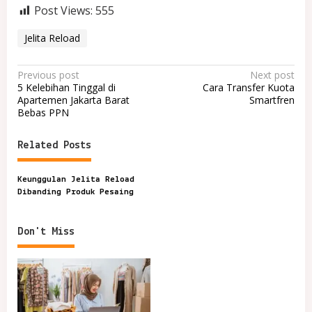
Post Views:
555
Jelita Reload
P
Previous post
Next post
5 Kelebihan Tinggal di
Cara Transfer Kuota
o
Apartemen Jakarta Barat
Smartfren
Bebas PPN
s
t
Related Posts
n
a
Keunggulan Jelita Reload
v
Dibanding Produk Pesaing
i
g
Don't Miss
a
t
i
o