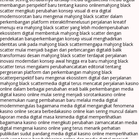
membangun perspektif baru tentang kasino online
mahjong black
scatter mengikuti perubahan konsep visual di era digital
modern
sorotan baru mengenai mahjong black scatter dalam
perkembangan platform interaktif
menelusuri perjalanan kreatif
menuju era mahjong black scatter yang lebih modern
perubahan
ekosistem digital membentuk mahjong black scatter dengan
pendekatan baru
perkembangan konsep visual menghadirkan
identitas unik pada mahjong black scatter
mengapa mahjong black
scatter mulai menjadi bagian dari perbincangan digital
di balik
transformasi desain mahjong black scatter terdapat perjalanan
inovasi modern
dari konsep awal hingga era baru mahjong black
scatter terus mengalami perubahan
catatan editorial tentang
pergeseran platform dan perkembangan mahjong black
scatter
perspektif baru mengenai ekosistem digital dan perjalanan
mahjong black scatter
media digital terus mencatat perjalanan kasino
online dalam berbagai perubahan era
di balik perkembangan media
digital kasino online mulai sering menjadi sorotan
kasino online
menemukan ruang pembahasan baru melalui media digital
modern
mengulas bagaimana media digital mengangkat fenomena
kasino online secara berbeda
kasino online kian sering muncul dalam
laporan media digital masa kini
media digital memperlihatkan
bagaimana kasino online mengikuti perubahan zaman
catatan media
digital mengenai kasino online yang terus menarik perhatian
publik
dari sudut pandang media digital kasino online memperlihatkan