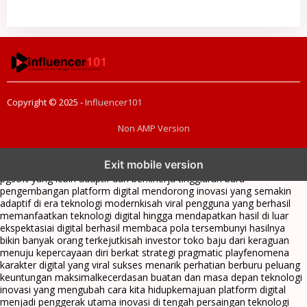
Copyright © 2025 -
Influencer101
Non AMP Version
transformasi digital pragmatic play menjadi inspirasi baru dalam
Exit mobile version
menghadirkan inovasi berkualitas
ai digital menjadi kunci analisis data
pgsoft yang lebih adaptif dan berkinerja tinggi
arah baru
pengembangan platform digital mendorong inovasi yang semakin
adaptif di era teknologi modern
kisah viral pengguna yang berhasil
memanfaatkan teknologi digital hingga mendapatkan hasil di luar
ekspektasi
ai digital berhasil membaca pola tersembunyi hasilnya
bikin banyak orang terkejut
kisah investor toko baju dari keraguan
menuju kepercayaan diri berkat strategi pragmatic play
fenomena
karakter digital yang viral sukses menarik perhatian berburu peluang
keuntungan maksimal
kecerdasan buatan dan masa depan teknologi
inovasi yang mengubah cara kita hidup
kemajuan platform digital
menjadi penggerak utama inovasi di tengah persaingan teknologi