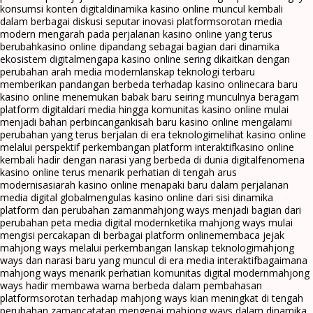
konsumsi konten digital
dinamika kasino online muncul kembali
dalam berbagai diskusi seputar inovasi platform
sorotan media
modern mengarah pada perjalanan kasino online yang terus
berubah
kasino online dipandang sebagai bagian dari dinamika
ekosistem digital
mengapa kasino online sering dikaitkan dengan
perubahan arah media modern
lanskap teknologi terbaru
memberikan pandangan berbeda terhadap kasino online
cara baru
kasino online menemukan babak baru seiring munculnya beragam
platform digital
dari media hingga komunitas kasino online mulai
menjadi bahan perbincangan
kisah baru kasino online mengalami
perubahan yang terus berjalan di era teknologi
melihat kasino online
melalui perspektif perkembangan platform interaktif
kasino online
kembali hadir dengan narasi yang berbeda di dunia digital
fenomena
kasino online terus menarik perhatian di tengah arus
modernisasi
arah kasino online menapaki baru dalam perjalanan
media digital global
mengulas kasino online dari sisi dinamika
platform dan perubahan zaman
mahjong ways menjadi bagian dari
perubahan peta media digital modern
ketika mahjong ways mulai
mengisi percakapan di berbagai platform online
membaca jejak
mahjong ways melalui perkembangan lanskap teknologi
mahjong
ways dan narasi baru yang muncul di era media interaktif
bagaimana
mahjong ways menarik perhatian komunitas digital modern
mahjong
ways hadir membawa warna berbeda dalam pembahasan
platform
sorotan terhadap mahjong ways kian meningkat di tengah
perubahan zaman
catatan mengenai mahjong ways dalam dinamika