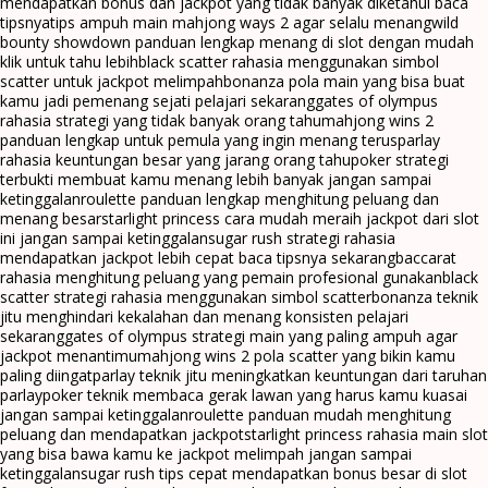
mendapatkan bonus dan jackpot yang tidak banyak diketahui baca
tipsnya
tips ampuh main mahjong ways 2 agar selalu menang
wild
bounty showdown panduan lengkap menang di slot dengan mudah
klik untuk tahu lebih
black scatter rahasia menggunakan simbol
scatter untuk jackpot melimpah
bonanza pola main yang bisa buat
kamu jadi pemenang sejati pelajari sekarang
gates of olympus
rahasia strategi yang tidak banyak orang tahu
mahjong wins 2
panduan lengkap untuk pemula yang ingin menang terus
parlay
rahasia keuntungan besar yang jarang orang tahu
poker strategi
terbukti membuat kamu menang lebih banyak jangan sampai
ketinggalan
roulette panduan lengkap menghitung peluang dan
menang besar
starlight princess cara mudah meraih jackpot dari slot
ini jangan sampai ketinggalan
sugar rush strategi rahasia
mendapatkan jackpot lebih cepat baca tipsnya sekarang
baccarat
rahasia menghitung peluang yang pemain profesional gunakan
black
scatter strategi rahasia menggunakan simbol scatter
bonanza teknik
jitu menghindari kekalahan dan menang konsisten pelajari
sekarang
gates of olympus strategi main yang paling ampuh agar
jackpot menantimu
mahjong wins 2 pola scatter yang bikin kamu
paling diingat
parlay teknik jitu meningkatkan keuntungan dari taruhan
parlay
poker teknik membaca gerak lawan yang harus kamu kuasai
jangan sampai ketinggalan
roulette panduan mudah menghitung
peluang dan mendapatkan jackpot
starlight princess rahasia main slot
yang bisa bawa kamu ke jackpot melimpah jangan sampai
ketinggalan
sugar rush tips cepat mendapatkan bonus besar di slot