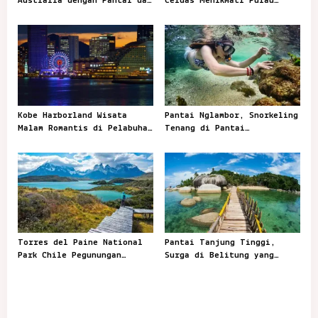
t
Australia dengan Pantai dan
Cerdas Menikmati Pulau
Satwa Ikonik
Dewata Tanpa Ribet
i
o
n
Kobe Harborland Wisata
Pantai Nglambor, Snorkeling
Malam Romantis di Pelabuhan
Tenang di Pantai
Kobe
Tersembunyi
Torres del Paine National
Pantai Tanjung Tinggi,
Park Chile Pegunungan
Surga di Belitung yang
Menakjubkan dengan Danau
Menghipnotis Dunia
dan Gletser