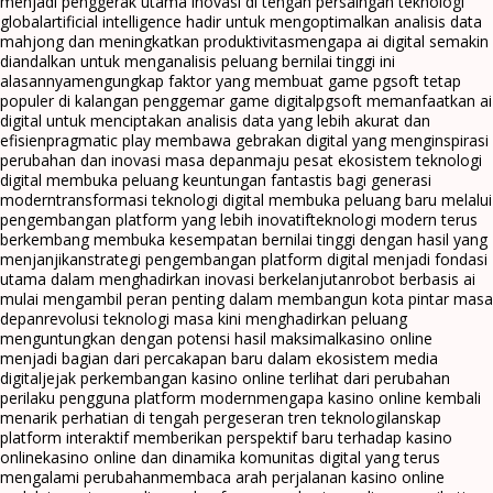
menjadi penggerak utama inovasi di tengah persaingan teknologi
global
artificial intelligence hadir untuk mengoptimalkan analisis data
mahjong dan meningkatkan produktivitas
mengapa ai digital semakin
diandalkan untuk menganalisis peluang bernilai tinggi ini
alasannya
mengungkap faktor yang membuat game pgsoft tetap
populer di kalangan penggemar game digital
pgsoft memanfaatkan ai
digital untuk menciptakan analisis data yang lebih akurat dan
efisien
pragmatic play membawa gebrakan digital yang menginspirasi
perubahan dan inovasi masa depan
maju pesat ekosistem teknologi
digital membuka peluang keuntungan fantastis bagi generasi
modern
transformasi teknologi digital membuka peluang baru melalui
pengembangan platform yang lebih inovatif
teknologi modern terus
berkembang membuka kesempatan bernilai tinggi dengan hasil yang
menjanjikan
strategi pengembangan platform digital menjadi fondasi
utama dalam menghadirkan inovasi berkelanjutan
robot berbasis ai
mulai mengambil peran penting dalam membangun kota pintar masa
depan
revolusi teknologi masa kini menghadirkan peluang
menguntungkan dengan potensi hasil maksimal
kasino online
menjadi bagian dari percakapan baru dalam ekosistem media
digital
jejak perkembangan kasino online terlihat dari perubahan
perilaku pengguna platform modern
mengapa kasino online kembali
menarik perhatian di tengah pergeseran tren teknologi
lanskap
platform interaktif memberikan perspektif baru terhadap kasino
online
kasino online dan dinamika komunitas digital yang terus
mengalami perubahan
membaca arah perjalanan kasino online