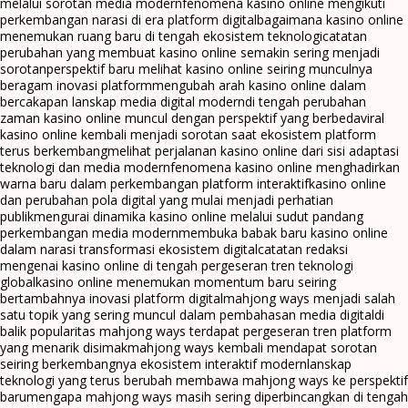
melalui sorotan media modern
fenomena kasino online mengikuti
perkembangan narasi di era platform digital
bagaimana kasino online
menemukan ruang baru di tengah ekosistem teknologi
catatan
perubahan yang membuat kasino online semakin sering menjadi
sorotan
perspektif baru melihat kasino online seiring munculnya
beragam inovasi platform
mengubah arah kasino online dalam
bercakapan lanskap media digital modern
di tengah perubahan
zaman kasino online muncul dengan perspektif yang berbeda
viral
kasino online kembali menjadi sorotan saat ekosistem platform
terus berkembang
melihat perjalanan kasino online dari sisi adaptasi
teknologi dan media modern
fenomena kasino online menghadirkan
warna baru dalam perkembangan platform interaktif
kasino online
dan perubahan pola digital yang mulai menjadi perhatian
publik
mengurai dinamika kasino online melalui sudut pandang
perkembangan media modern
membuka babak baru kasino online
dalam narasi transformasi ekosistem digital
catatan redaksi
mengenai kasino online di tengah pergeseran tren teknologi
global
kasino online menemukan momentum baru seiring
bertambahnya inovasi platform digital
mahjong ways menjadi salah
satu topik yang sering muncul dalam pembahasan media digital
di
balik popularitas mahjong ways terdapat pergeseran tren platform
yang menarik disimak
mahjong ways kembali mendapat sorotan
seiring berkembangnya ekosistem interaktif modern
lanskap
teknologi yang terus berubah membawa mahjong ways ke perspektif
baru
mengapa mahjong ways masih sering diperbincangkan di tengah