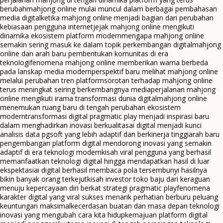
berubah
mahjong online mulai muncul dalam berbagai pembahasan
media digital
ketika mahjong online menjadi bagian dari perubahan
kebiasaan pengguna internet
jejak mahjong online mengikuti
dinamika ekosistem platform modern
mengapa mahjong online
semakin sering masuk ke dalam topik perkembangan digital
mahjong
online dan arah baru pembentukan komunitas di era
teknologi
fenomena mahjong online memberikan warna berbeda
pada lanskap media modern
perspektif baru melihat mahjong online
melalui perubahan tren platform
sorotan terhadap mahjong online
terus meningkat seiring berkembangnya media
perjalanan mahjong
online mengikuti irama transformasi dunia digital
mahjong online
menemukan ruang baru di tengah perubahan ekosistem
modern
transformasi digital pragmatic play menjadi inspirasi baru
dalam menghadirkan inovasi berkualitas
ai digital menjadi kunci
analisis data pgsoft yang lebih adaptif dan berkinerja tinggi
arah baru
pengembangan platform digital mendorong inovasi yang semakin
adaptif di era teknologi modern
kisah viral pengguna yang berhasil
memanfaatkan teknologi digital hingga mendapatkan hasil di luar
ekspektasi
ai digital berhasil membaca pola tersembunyi hasilnya
bikin banyak orang terkejut
kisah investor toko baju dari keraguan
menuju kepercayaan diri berkat strategi pragmatic play
fenomena
karakter digital yang viral sukses menarik perhatian berburu peluang
keuntungan maksimal
kecerdasan buatan dan masa depan teknologi
inovasi yang mengubah cara kita hidup
kemajuan platform digital