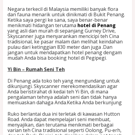
P
Negara terkecil di Malaysia memiliki banyak flora
e
dan fauna menarik untuk dinikmati di Bukit Penang.
n
Ketika saya pergi ke sana, saya benar-benar
a
menikmati hidangan terutama
hotel di Penang
n
yang asli dan murah di sepanjang Gurney Drive,
g
Skyscanner juga menyarankan mencicipi teh Cina
d
tradisional, ke pasar malam dan melihat keindahan
i
pulau dari ketinggian 830 meter dan juga .Dan
M
jangan untuk mendapatkan hotel penang dengam
a
mudah Anda bisa booking hotel di Pegipegi.
l
a
Yi Bin – Rumah Seni Teh
y
s
Di Penang ada toko teh yang mengundang untuk
i
dikunjungi. Skyscanner merekomendasikan agar
a
Anda beristirahat di kedai teh Yi Bin, di mana
pengalaman tehnya adalah seni dan tidak hanya
memuaskan dahaga Anda.Ketika Anda berkunjung
Ruko berlantai dua ini terletak di kawasan Hutton
Road. Anda dapat mempelajari seni membuat,
menyajikan, dan terutama menikmati berbagai
varian teh Cina tradisional seperti Oolong, Pu-erh,