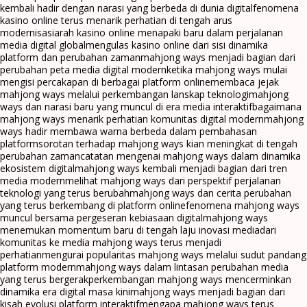
kembali hadir dengan narasi yang berbeda di dunia digital
fenomena
kasino online terus menarik perhatian di tengah arus
modernisasi
arah kasino online menapaki baru dalam perjalanan
media digital global
mengulas kasino online dari sisi dinamika
platform dan perubahan zaman
mahjong ways menjadi bagian dari
perubahan peta media digital modern
ketika mahjong ways mulai
mengisi percakapan di berbagai platform online
membaca jejak
mahjong ways melalui perkembangan lanskap teknologi
mahjong
ways dan narasi baru yang muncul di era media interaktif
bagaimana
mahjong ways menarik perhatian komunitas digital modern
mahjong
ways hadir membawa warna berbeda dalam pembahasan
platform
sorotan terhadap mahjong ways kian meningkat di tengah
perubahan zaman
catatan mengenai mahjong ways dalam dinamika
ekosistem digital
mahjong ways kembali menjadi bagian dari tren
media modern
melihat mahjong ways dari perspektif perjalanan
teknologi yang terus berubah
mahjong ways dan cerita perubahan
yang terus berkembang di platform online
fenomena mahjong ways
muncul bersama pergeseran kebiasaan digital
mahjong ways
menemukan momentum baru di tengah laju inovasi media
dari
komunitas ke media mahjong ways terus menjadi
perhatian
mengurai popularitas mahjong ways melalui sudut pandang
platform modern
mahjong ways dalam lintasan perubahan media
yang terus bergerak
perkembangan mahjong ways mencerminkan
dinamika era digital masa kini
mahjong ways menjadi bagian dari
kisah evolusi platform interaktif
mengapa mahjong ways terus