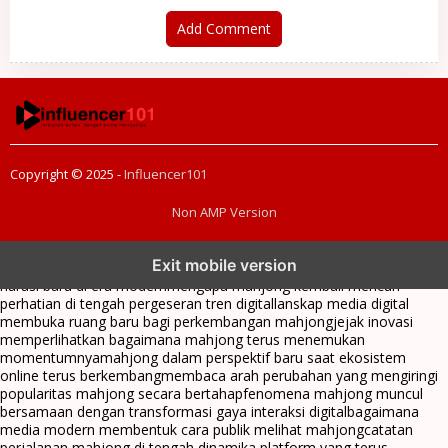
Add Comment
Copyright © 2025 -
Influencer101
Non AMP Version
mahjong menjadi sorotan dalam perubahan pola interaksi digital
Exit mobile version
masa kini
dari komunitas hingga platform mahjong membangun
narasi baru di era modern
mengapa mahjong kembali mencuri
perhatian di tengah pergeseran tren digital
lanskap media digital
membuka ruang baru bagi perkembangan mahjong
jejak inovasi
memperlihatkan bagaimana mahjong terus menemukan
momentumnya
mahjong dalam perspektif baru saat ekosistem
online terus berkembang
membaca arah perubahan yang mengiringi
popularitas mahjong secara bertahap
fenomena mahjong muncul
bersamaan dengan transformasi gaya interaksi digital
bagaimana
media modern membentuk cara publik melihat mahjong
catatan
perjalanan mahjong di tengah dinamika platform yang terus