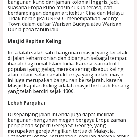
bangunan kuno dari jaman kolonial Inggris. Jadi,
suasana Eropa kuno masih cukup terasa, dan
berdampingan dengan arsitektur Cina dan Melayu.
Tidak heran jika UNESCO menempatkan George
Town dalam daftar Warisan Budaya atau Warisan
Dunia pada tahun lalu.
Masjid Kapitan Keling
Ini adalah salah satu bangunan masjid yang terletak
di Jalan Keharmonian dan dibangun sebagai tempat
ibadah bagi umat Islam India. Karena warna kulit
populasi yang gelap, mereka sering disebut keling
atau hitam. Selain arsitekturnya yang indah, masjid
ini juga merupakan bangunan bersejarah, karena
Masjid Kapitan Keling adalah masjid tertua di Penang
yang telah berdiri sejak 1800.
Lebuh Farquhar
Di sepanjang jalan ini Anda juga dapat melihat
bangunan-bangunan megah bergaya Eropa zaman
penjajahan seperti Gereja St. George, yang
merupakan gereja Anglikan tertua di Malaysia,
Cathederal of the Assumption, sebuah gereja Katolik