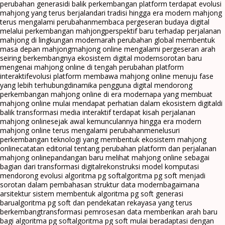
perubahan generasi
di balik perkembangan platform terdapat evolusi
mahjong yang terus berjalan
dari tradisi hingga era modern mahjong
terus mengalami perubahan
membaca pergeseran budaya digital
melalui perkembangan mahjong
perspektif baru terhadap perjalanan
mahjong di lingkungan modern
arah perubahan global membentuk
masa depan mahjong
mahjong online mengalami pergeseran arah
seiring berkembangnya ekosistem digital modern
sorotan baru
mengenai mahjong online di tengah perubahan platform
interaktif
evolusi platform membawa mahjong online menuju fase
yang lebih terhubung
dinamika pengguna digital mendorong
perkembangan mahjong online di era modern
apa yang membuat
mahjong online mulai mendapat perhatian dalam ekosistem digital
di
balik transformasi media interaktif terdapat kisah perjalanan
mahjong online
sejak awal kemunculannya hingga era modern
mahjong online terus mengalami perubahan
menelusuri
perkembangan teknologi yang membentuk ekosistem mahjong
online
catatan editorial tentang perubahan platform dan perjalanan
mahjong online
pandangan baru melihat mahjong online sebagai
bagian dari transformasi digital
rekonstruksi model komputasi
mendorong evolusi algoritma pg soft
algoritma pg soft menjadi
sorotan dalam pembahasan struktur data modern
bagaimana
arsitektur sistem membentuk algoritma pg soft generasi
baru
algoritma pg soft dan pendekatan rekayasa yang terus
berkembang
transformasi pemrosesan data memberikan arah baru
bagi algoritma pg soft
algoritma pg soft mulai beradaptasi dengan