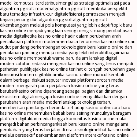
model komputasi terdistribusi
mengulas strategi optimalisasi pada
algoritma pg soft modern
algoritma pg soft membuka perspektif
baru terhadap infrastruktur digital
efisiensi pemrosesan menjadi
bagian penting dari algoritma pg soft
algoritma pg soft
dikembangkan melalui pola komputasi yang lebih adaptif
topik baru
kasino online menjadi yang kian sering mengisi ruang pembahasan
media digital
ketika kasino online hadir dalam perubahan arah
percakapan platform modern
membaca fenomena kasino online dari
sudut pandang perkembangan teknologi
era baru kasino online dan
perjalanan panjang menuju media yang lebih interaktif
bagaimana
kasino online membentuk warna baru dalam lanskap digital
modern
catatan redaksi mengenai kasino online yang terus menjadi
perhatian publik
jejak kasino online terlihat di tengah perubahan gaya
konsumsi konten digital
dinamika kasino online muncul kembali
dalam berbagai diskusi seputar inovasi platform
sorotan media
modern mengarah pada perjalanan kasino online yang terus
berubah
kasino online dipandang sebagai bagian dari dinamika
ekosistem digital
mengapa kasino online sering dikaitkan dengan
perubahan arah media modern
lanskap teknologi terbaru
memberikan pandangan berbeda terhadap kasino online
cara baru
kasino online menemukan babak baru seiring munculnya beragam
platform digital
dari media hingga komunitas kasino online mulai
menjadi bahan perbincangan
kisah baru kasino online mengalami
perubahan yang terus berjalan di era teknologi
melihat kasino online
melalui perspektif perkembangan platform interaktif
kasino online