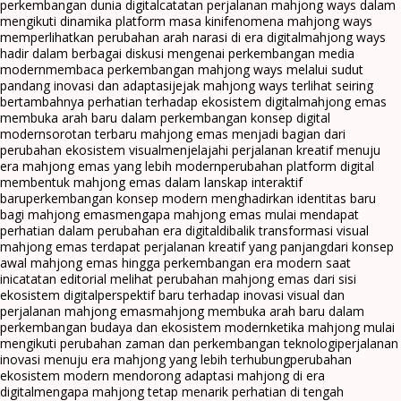
perkembangan dunia digital
catatan perjalanan mahjong ways dalam
mengikuti dinamika platform masa kini
fenomena mahjong ways
memperlihatkan perubahan arah narasi di era digital
mahjong ways
hadir dalam berbagai diskusi mengenai perkembangan media
modern
membaca perkembangan mahjong ways melalui sudut
pandang inovasi dan adaptasi
jejak mahjong ways terlihat seiring
bertambahnya perhatian terhadap ekosistem digital
mahjong emas
membuka arah baru dalam perkembangan konsep digital
modern
sorotan terbaru mahjong emas menjadi bagian dari
perubahan ekosistem visual
menjelajahi perjalanan kreatif menuju
era mahjong emas yang lebih modern
perubahan platform digital
membentuk mahjong emas dalam lanskap interaktif
baru
perkembangan konsep modern menghadirkan identitas baru
bagi mahjong emas
mengapa mahjong emas mulai mendapat
perhatian dalam perubahan era digital
dibalik transformasi visual
mahjong emas terdapat perjalanan kreatif yang panjang
dari konsep
awal mahjong emas hingga perkembangan era modern saat
ini
catatan editorial melihat perubahan mahjong emas dari sisi
ekosistem digital
perspektif baru terhadap inovasi visual dan
perjalanan mahjong emas
mahjong membuka arah baru dalam
perkembangan budaya dan ekosistem modern
ketika mahjong mulai
mengikuti perubahan zaman dan perkembangan teknologi
perjalanan
inovasi menuju era mahjong yang lebih terhubung
perubahan
ekosistem modern mendorong adaptasi mahjong di era
digital
mengapa mahjong tetap menarik perhatian di tengah