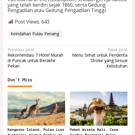
yang telah berdiri sejak 1860, serta Gedung
Pengadilan atau Gedung Pengadilan Tinggi.
Post Views:
643
Keindahan Pulau Penang
P
Previous post
Next post
Rekomendasi 7 Hotel Murah
Menu Sehat untuk Penderita
o
di Puncak untuk Berakhir
Stroke yang Sesuai
Pekan
Kebutuhan
s
t
Don't Miss
n
a
v
i
g
a
Kangaroo Island, Pulau Liar
Paket Wisata Bali, Cara