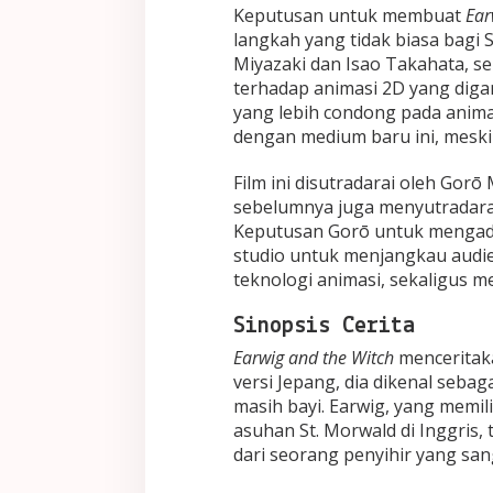
Keputusan untuk membuat
Ear
langkah yang tidak biasa bagi St
Miyazaki dan Isao Takahata, s
terhadap animasi 2D yang dig
yang lebih condong pada anim
dengan medium baru ini, meski
Film ini disutradarai oleh Gorō
sebelumnya juga menyutradar
Keputusan Gorō untuk mengad
studio untuk menjangkau audi
teknologi animasi, sekaligus me
Sinopsis Cerita
Earwig and the Witch
menceritak
versi Jepang, dia dikenal sebag
masih bayi. Earwig, yang memili
asuhan St. Morwald di Inggris
dari seorang penyihir yang san