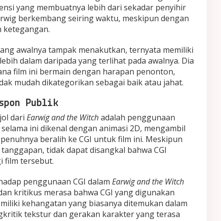
imensi yang membuatnya lebih dari sekadar penyihir
rwig berkembang seiring waktu, meskipun dengan
h ketegangan.
yang awalnya tampak menakutkan, ternyata memiliki
lebih dalam daripada yang terlihat pada awalnya. Dia
mana film ini bermain dengan harapan penonton,
dak mudah dikategorikan sebagai baik atau jahat.
spon Publik
ol dari
Earwig and the Witch
adalah penggunaan
ng selama ini dikenal dengan animasi 2D, mengambil
enuhnya beralih ke CGI untuk film ini. Meskipun
 tanggapan, tidak dapat disangkal bahwa CGI
film tersebut.
rhadap penggunaan CGI dalam
Earwig and the Witch
an kritikus merasa bahwa CGI yang digunakan
miliki kehangatan yang biasanya ditemukan dalam
kritik tekstur dan gerakan karakter yang terasa