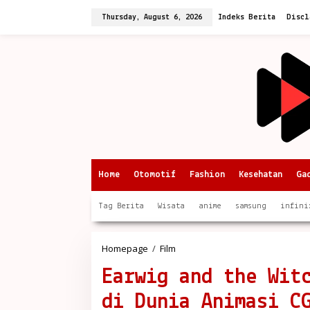
Skip
to
Thursday, August 6, 2026
Indeks Berita
Discl
content
Home
Otomotif
Fashion
Kesehatan
Ga
Tag Berita
Wisata
anime
samsung
infini
Earwig
Homepage
/
Film
and
Earwig and the Wit
the
Witch:
di Dunia Animasi C
Transformasi