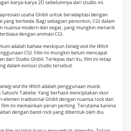
gan karya-karya 2D sebelumnya dari studio ini.
ngapresiasi usaha Ghibli untuk beradaptasi dengan
l yang berbeda. Bagi sebagian penonton, CGI dalam
 nuansa modern dan segar, yang mungkin menarik
terbiasa dengan animasi CGI.
umum adalah bahwa meskipun
Earwig and the Witch
nggunaan CGI. Film ini mungkin belum mencapai
 dari Studio Ghibli. Terlepas dari itu, film ini tetap
g dalam evolusi studio tersebut.
arwig and the Witch
adalah penggunaan musik.
eh Satoshi Takebe. Yang berhasil menciptakan skor
elemen tradisional Ghibli dengan nuansa rock dan
film ini memainkan peran penting. Terutama karena
kaitan dengan band rock yang dibentuk oleh ibu
m film ini tidak hanya menambah atmosfer. Tetapi