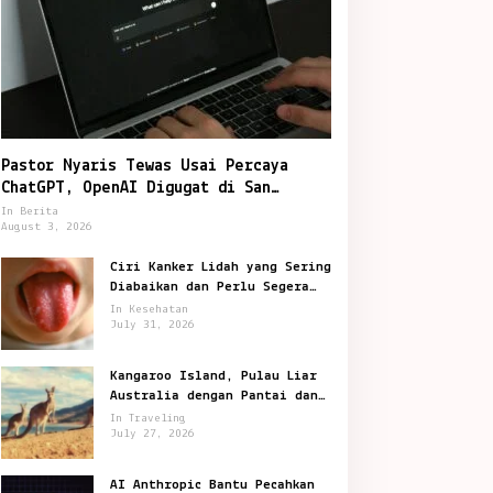
Pastor Nyaris Tewas Usai Percaya
ChatGPT, OpenAI Digugat di San
Francisco
In Berita
August 3, 2026
Ciri Kanker Lidah yang Sering
Diabaikan dan Perlu Segera
Diperiksa
In Kesehatan
July 31, 2026
Kangaroo Island, Pulau Liar
Australia dengan Pantai dan
Satwa Ikonik
In Traveling
July 27, 2026
AI Anthropic Bantu Pecahkan