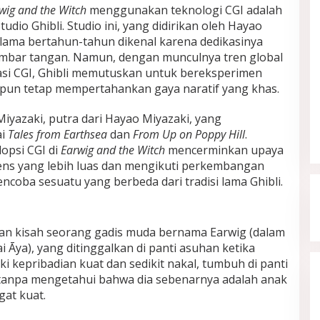
wig and the Witch
menggunakan teknologi CGI adalah
udio Ghibli. Studio ini, yang didirikan oleh Hayao
elama bertahun-tahun dikenal karena dedikasinya
ambar tangan. Namun, dengan munculnya tren global
asi CGI, Ghibli memutuskan untuk bereksperimen
pun tetap mempertahankan gaya naratif yang khas.
 Miyazaki, putra dari Hayao Miyazaki, yang
ai
Tales from Earthsea
dan
From Up on Poppy Hill
.
opsi CGI di
Earwig and the Witch
mencerminkan upaya
ens yang lebih luas dan mengikuti perkembangan
ncoba sesuatu yang berbeda dari tradisi lama Ghibli.
an kisah seorang gadis muda bernama Earwig (dalam
ai Āya), yang ditinggalkan di panti asuhan ketika
ki kepribadian kuat dan sedikit nakal, tumbuh di panti
, tanpa mengetahui bahwa dia sebenarnya adalah anak
gat kuat.