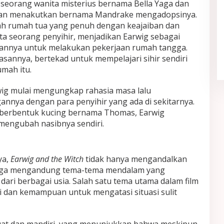
 seorang wanita misterius bernama Bella Yaga dan
lan menakutkan bernama Mandrake mengadopsinya.
 rumah tua yang penuh dengan keajaiban dan
Quiet Luxury Tetap Diminati,
yata seorang penyihir, menjadikan Earwig sebagai
Sederhana tapi Terlihat Berkelas
annya untuk melakukan pekerjaan rumah tangga.
In Fashion
|
May 21, 2026
sannya, bertekad untuk mempelajari sihir sendiri
umah itu.
wig mulai mengungkap rahasia masa lalu
nnya dengan para penyihir yang ada di sekitarnya.
 berbentuk kucing bernama Thomas, Earwig
mengubah nasibnya sendiri.
ya,
Earwig and the Witch
tidak hanya mengandalkan
 juga mengandung tema-tema mendalam yang
ari berbagai usia. Salah satu tema utama dalam film
ri dan kemampuan untuk mengatasi situasi sulit