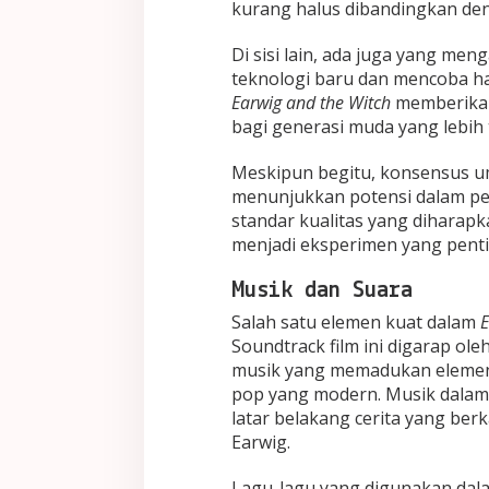
kurang halus dibandingkan den
Di sisi lain, ada juga yang me
teknologi baru dan mencoba ha
Earwig and the Witch
memberikan
bagi generasi muda yang lebih 
Meskipun begitu, konsensus 
menunjukkan potensi dalam pe
standar kualitas yang diharapkan
menjadi eksperimen yang pentin
Musik dan Suara
Salah satu elemen kuat dalam
E
Soundtrack film ini digarap ol
musik yang memadukan elemen-
pop yang modern. Musik dalam 
latar belakang cerita yang ber
Earwig.
Lagu-lagu yang digunakan dala