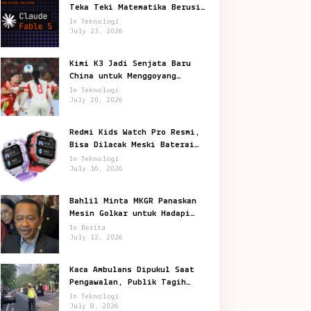
Teka Teki Matematika Berusia
87 Tahun
In Teknologi
July 23, 2026
Kimi K3 Jadi Senjata Baru
China untuk Menggoyang
Keunggulan AI Amerika
In Teknologi
July 20, 2026
Redmi Kids Watch Pro Resmi,
Bisa Dilacak Meski Baterai
Sudah Habis
In Teknologi
July 16, 2026
Bahlil Minta MKGR Panaskan
Mesin Golkar untuk Hadapi
Pemilu 2029
In Berita
July 12, 2026
Kaca Ambulans Dipukul Saat
Pengawalan, Publik Tagih
Jawaban Polisi
In Teknologi
July 8, 2026