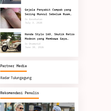
Gejala Penyakit Campak yang
Sering Muncul Sebelum Ruam
Terlihat
In Kesehatan
July 3, 2026
Honda Stylo 160, Skutik Retro
Modern yang Membawa Gaya
Kota Lebih Berkelas
In Otomotif
June 30, 2026
Partner Media
Radar Tulungagung
Rekomendasi Penulis