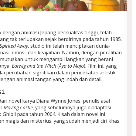
k dengan animasi Jepang berkualitas tinggi, telah
ng tak terlupakan sejak berdirinya pada tahun 1985.
Spirited Away
, studio ini telah menciptakan dunia-
nasi, emosi, dan keajaiban. Namun, dengan peralihan
memutuskan untuk mengambil langkah yang berani
anya,
Earwig and the Witch
(
Āya to Majo
). Film ini, yang
dai perubahan signifikan dalam pendekatan artistik
 dengan animasi tangan yang indah dan detail.
si
dari novel karya Diana Wynne Jones, penulis asal
s Moving Castle
, yang sebelumnya juga diadaptasi
o Ghibli pada tahun 2004. Kisah dalam novel ini
magis dan misterius, yang sudah menjadi ciri khas