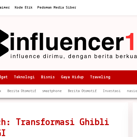
aimer
Kode Etik
Pedoman Media Siber
dget
Teknologi
Bisnis
Gaya Hidup
Traveling
x
Berita Otomotif
smartphone
Berita Otomotif
Investasi
nasi
ch: Transformasi Ghibli
GI