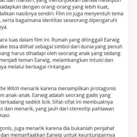
kuat dan mandiri, yang menunjukkan bahwa meskipun
dihadapkan dengan orang-orang yang lebih kuat,
likan nasibnya sendiri. Film ini juga menyentuh tema
, serta bagaimana identitas seseorang dipengaruhi
nya.
ra luas dalam film ini. Rumah yang ditinggali Earwig
e bisa dilihat sebagai simbol dari dunia yang penuh
yang harus dihadapi oleh seorang anak yang sedang
menjadi teman Earwig, melambangkan intuisi dan
a melalui berbagai rintangan.
the Witch
menarik karena menampilkan protagonis
ilm anak-anak. Earwig adalah seorang gadis yang
terkadang sedikit licik. Sifat-sifat ini membuatnya
s dan menarik, yang jauh dari stereotip pahlawan
masi.
gonis, juga menarik karena dia bukanlah penjahat
sar dan memanfaatkan Earwig untuk keuntungannya