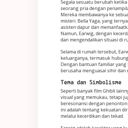
Segala sesuatu berubah ketika
seorang pria dengan penampi
Mereka membawanya ke sebuah
misteri. Bella Yaga, yang tern
asisten dapur dan memanfaatk
Namun, Earwig, dengan kecerda
dan mengendalikan situasi di r
Selama di rumah tersebut, Ear
keluarganya, termasuk hubunga
Dengan bantuan familiar yang
berusaha menguasai sihir dan 
Tema dan Simbolisme
Seperti banyak film Ghibli lainn
visual yang memukau, tetapi
beresonansi dengan penonton d
ini adalah tentang kekuatan di
melalui kecerdikan dan tekad.