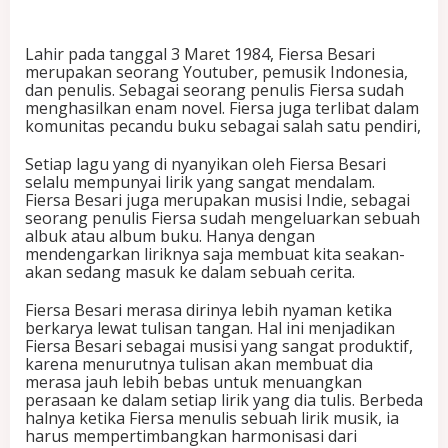
a
r
i
Lahir pada tanggal 3 Maret 1984, Fiersa Besari
y
merupakan seorang Youtuber, pemusik Indonesia,
a
dan penulis. Sebagai seorang penulis Fiersa sudah
n
menghasilkan enam novel. Fiersa juga terlibat dalam
g
komunitas pecandu buku sebagai salah satu pendiri,
i
n
Setiap lagu yang di nyanyikan oleh Fiersa Besari
i
selalu mempunyai lirik yang sangat mendalam.
D
Fiersa Besari juga merupakan musisi Indie, sebagai
i
seorang penulis Fiersa sudah mengeluarkan sebuah
j
albuk atau album buku. Hanya dengan
a
mendengarkan liriknya saja membuat kita seakan-
m
akan sedang masuk ke dalam sebuah cerita.
i
n
Fiersa Besari merasa dirinya lebih nyaman ketika
M
berkarya lewat tulisan tangan. Hal ini menjadikan
a
Fiersa Besari sebagai musisi yang sangat produktif,
l
karena menurutnya tulisan akan membuat dia
a
merasa jauh lebih bebas untuk menuangkan
m
perasaan ke dalam setiap lirik yang dia tulis. Berbeda
M
halnya ketika Fiersa menulis sebuah lirik musik, ia
i
harus mempertimbangkan harmonisasi dari
n