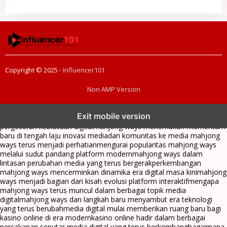
Copyright © 2025 -
Influencer101
Non AMP Version
mahjong ways dan cerita perubahan yang terus berkembang di
Exit mobile version
platform online
fenomena mahjong ways muncul bersama
pergeseran kebiasaan digital
mahjong ways menemukan momentum
baru di tengah laju inovasi media
dari komunitas ke media mahjong
ways terus menjadi perhatian
mengurai popularitas mahjong ways
melalui sudut pandang platform modern
mahjong ways dalam
lintasan perubahan media yang terus bergerak
perkembangan
mahjong ways mencerminkan dinamika era digital masa kini
mahjong
ways menjadi bagian dari kisah evolusi platform interaktif
mengapa
mahjong ways terus muncul dalam berbagai topik media
digital
mahjong ways dan langkah baru menyambut era teknologi
yang terus berubah
media digital mulai memberikan ruang baru bagi
kasino online di era modern
kasino online hadir dalam berbagai
percakapan seputar media digital yang terus berkembang
bagaimana