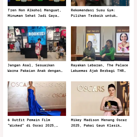
g
Tren Non Alkohol Menguat,
Rekomendasi Susu Gym:
a
Minuman Sehat Jadi Gaya
Pilihan Terbaik untuk
t
Sosial Anak Muda
Mendukung Latihan
i
o
n
Jangan Asal, Sesuaikan
Rayakan Lebaran, The Palace
Warna Pakaian Anak dengan
Lakuemas Ajak Berbagi THR
Kegiatannya
Emas
6 Outfit Pemain Film
Mikey Madison Menang Oscar
“Wicked” di Oscar 2025,
2025, Pakai Gaun Klasik
Playful dan Stylish
dari Dior