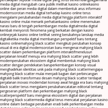
media digital mengubah cara publik melihat kasino online
kasino
online dan peran media digital dalam membentuk arus informasi
modern
sorotan media digital terhadap kasino online terus
mengalami perubahan
dari media digital hingga platform interaktif
kasino online mulai menarik perhatian
kasino online menemukan
narasi baru di tengah perkembangan media digital
media digital
kembali menyoroti fenomena yang berkaitan dengan kasino
online
jejak kasino online terlihat seiring berubahnya lanskap media
digital
ketika media digital membangun perspektif baru tentang
kasino online
mahjong black scatter mengikuti perubahan konsep
visual di era digital modern
sorotan baru mengenai mahjong black
scatter dalam perkembangan platform interaktif
menelusuri
perjalanan kreatif menuju era mahjong black scatter yang lebih
modern
perubahan ekosistem digital membentuk mahjong black
scatter dengan pendekatan baru
perkembangan konsep visual
menghadirkan identitas unik pada mahjong black scatter
mengapa
mahjong black scatter mulai menjadi bagian dari perbincangan
digital
di balik transformasi desain mahjong black scatter terdapat
perjalanan inovasi modern
dari konsep awal hingga era baru mahjong
black scatter terus mengalami perubahan
catatan editorial tentang
pergeseran platform dan perkembangan mahjong black
scatter
perspektif baru mengenai ekosistem digital dan perjalanan
mahjong black scatter
media digital terus mencatat perjalanan kasino
online dalam berbagai perubahan era
di balik perkembangan media