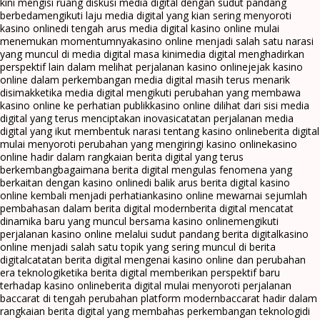
kini mengisi ruang diskusi media digital dengan sudut pandang
berbeda
mengikuti laju media digital yang kian sering menyoroti
kasino online
di tengah arus media digital kasino online mulai
menemukan momentumnya
kasino online menjadi salah satu narasi
yang muncul di media digital masa kini
media digital menghadirkan
perspektif lain dalam melihat perjalanan kasino online
jejak kasino
online dalam perkembangan media digital masih terus menarik
disimak
ketika media digital mengikuti perubahan yang membawa
kasino online ke perhatian publik
kasino online dilihat dari sisi media
digital yang terus menciptakan inovasi
catatan perjalanan media
digital yang ikut membentuk narasi tentang kasino online
berita digital
mulai menyoroti perubahan yang mengiringi kasino online
kasino
online hadir dalam rangkaian berita digital yang terus
berkembang
bagaimana berita digital mengulas fenomena yang
berkaitan dengan kasino online
di balik arus berita digital kasino
online kembali menjadi perhatian
kasino online mewarnai sejumlah
pembahasan dalam berita digital modern
berita digital mencatat
dinamika baru yang muncul bersama kasino online
mengikuti
perjalanan kasino online melalui sudut pandang berita digital
kasino
online menjadi salah satu topik yang sering muncul di berita
digital
catatan berita digital mengenai kasino online dan perubahan
era teknologi
ketika berita digital memberikan perspektif baru
terhadap kasino online
berita digital mulai menyoroti perjalanan
baccarat di tengah perubahan platform modern
baccarat hadir dalam
rangkaian berita digital yang membahas perkembangan teknologi
di