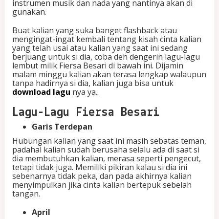
instrumen musik dan nada yang nantinya akan di
g
gunakan.
g
u
Buat kalian yang suka banget flashback atau
M
mengingat-ingat kembali tentang kisah cinta kalian
a
yang telah usai atau kalian yang saat ini sedang
k
berjuang untuk si dia, coba deh dengerin lagu-lagu
i
lembut milik Fiersa Besari di bawah ini. Dijamin
n
malam minggu kalian akan terasa lengkap walaupun
K
tanpa hadirnya si dia, kalian juga bisa untuk
e
download lagu
nya ya..
l
a
Lagu-Lagu Fiersa Besari
b
u
Garis Terdepan
Hubungan kalian yang saat ini masih sebatas teman,
padahal kalian sudah berusaha selalu ada di saat si
dia membutuhkan kalian, merasa seperti pengecut,
tetapi tidak juga. Memiliki pikiran kalau si dia ini
sebenarnya tidak peka, dan pada akhirnya kalian
menyimpulkan jika cinta kalian bertepuk sebelah
tangan.
April