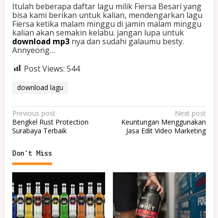
Itulah beberapa daftar lagu milik Fiersa Besari yang
bisa kami berikan untuk kalian, mendengarkan lagu
Fiersa ketika malam minggu di jamin malam minggu
kalian akan semakin kelabu. jangan lupa untuk
download mp3
nya dan sudahi galaumu besty.
Annyeong…
Post Views:
544
download lagu
P
Previous post
Next post
Bengkel Rust Protection
Keuntungan Menggunakan
o
Surabaya Terbaik
Jasa Edit Video Marketing
s
t
Don't Miss
n
a
v
i