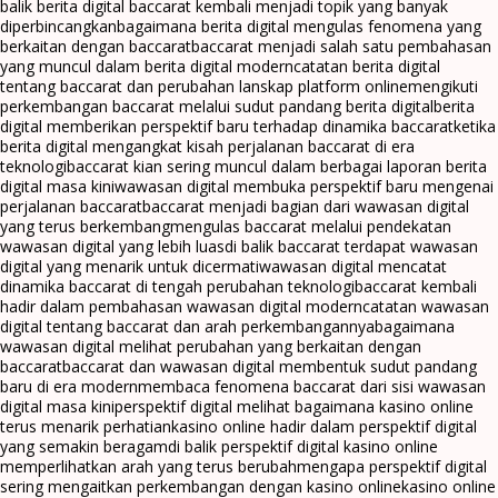
balik berita digital baccarat kembali menjadi topik yang banyak
diperbincangkan
bagaimana berita digital mengulas fenomena yang
berkaitan dengan baccarat
baccarat menjadi salah satu pembahasan
yang muncul dalam berita digital modern
catatan berita digital
tentang baccarat dan perubahan lanskap platform online
mengikuti
perkembangan baccarat melalui sudut pandang berita digital
berita
digital memberikan perspektif baru terhadap dinamika baccarat
ketika
berita digital mengangkat kisah perjalanan baccarat di era
teknologi
baccarat kian sering muncul dalam berbagai laporan berita
digital masa kini
wawasan digital membuka perspektif baru mengenai
perjalanan baccarat
baccarat menjadi bagian dari wawasan digital
yang terus berkembang
mengulas baccarat melalui pendekatan
wawasan digital yang lebih luas
di balik baccarat terdapat wawasan
digital yang menarik untuk dicermati
wawasan digital mencatat
dinamika baccarat di tengah perubahan teknologi
baccarat kembali
hadir dalam pembahasan wawasan digital modern
catatan wawasan
digital tentang baccarat dan arah perkembangannya
bagaimana
wawasan digital melihat perubahan yang berkaitan dengan
baccarat
baccarat dan wawasan digital membentuk sudut pandang
baru di era modern
membaca fenomena baccarat dari sisi wawasan
digital masa kini
perspektif digital melihat bagaimana kasino online
terus menarik perhatian
kasino online hadir dalam perspektif digital
yang semakin beragam
di balik perspektif digital kasino online
memperlihatkan arah yang terus berubah
mengapa perspektif digital
sering mengaitkan perkembangan dengan kasino online
kasino online