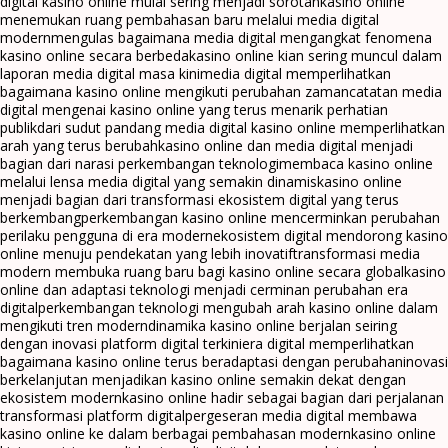
digital kasino online mulai sering menjadi sorotan
kasino online
menemukan ruang pembahasan baru melalui media digital
modern
mengulas bagaimana media digital mengangkat fenomena
kasino online secara berbeda
kasino online kian sering muncul dalam
laporan media digital masa kini
media digital memperlihatkan
bagaimana kasino online mengikuti perubahan zaman
catatan media
digital mengenai kasino online yang terus menarik perhatian
publik
dari sudut pandang media digital kasino online memperlihatkan
arah yang terus berubah
kasino online dan media digital menjadi
bagian dari narasi perkembangan teknologi
membaca kasino online
melalui lensa media digital yang semakin dinamis
kasino online
menjadi bagian dari transformasi ekosistem digital yang terus
berkembang
perkembangan kasino online mencerminkan perubahan
perilaku pengguna di era modern
ekosistem digital mendorong kasino
online menuju pendekatan yang lebih inovatif
transformasi media
modern membuka ruang baru bagi kasino online secara global
kasino
online dan adaptasi teknologi menjadi cerminan perubahan era
digital
perkembangan teknologi mengubah arah kasino online dalam
mengikuti tren modern
dinamika kasino online berjalan seiring
dengan inovasi platform digital terkini
era digital memperlihatkan
bagaimana kasino online terus beradaptasi dengan perubahan
inovasi
berkelanjutan menjadikan kasino online semakin dekat dengan
ekosistem modern
kasino online hadir sebagai bagian dari perjalanan
transformasi platform digital
pergeseran media digital membawa
kasino online ke dalam berbagai pembahasan modern
kasino online