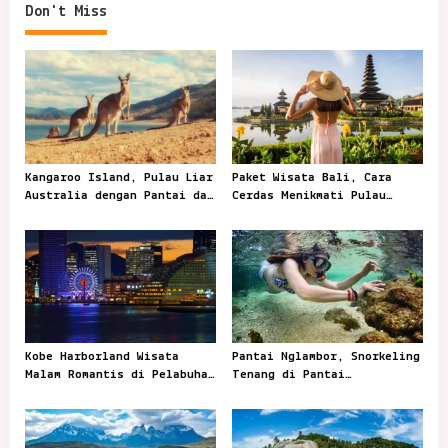
Don't Miss
Kangaroo Island, Pulau Liar
Paket Wisata Bali, Cara
Australia dengan Pantai dan
Cerdas Menikmati Pulau
Satwa Ikonik
Dewata Tanpa Ribet
Kobe Harborland Wisata
Pantai Nglambor, Snorkeling
Malam Romantis di Pelabuhan
Tenang di Pantai
Kobe
Tersembunyi