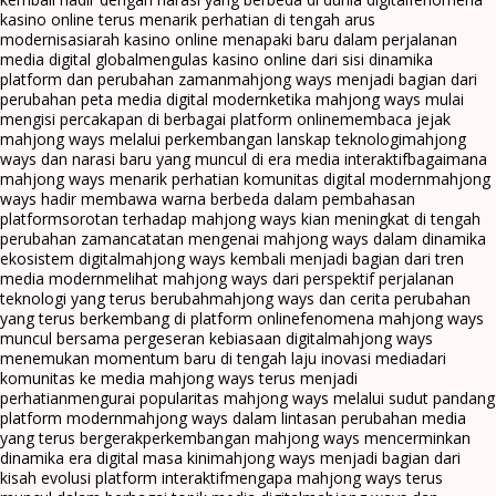
kasino online terus menarik perhatian di tengah arus
modernisasi
arah kasino online menapaki baru dalam perjalanan
media digital global
mengulas kasino online dari sisi dinamika
platform dan perubahan zaman
mahjong ways menjadi bagian dari
perubahan peta media digital modern
ketika mahjong ways mulai
mengisi percakapan di berbagai platform online
membaca jejak
mahjong ways melalui perkembangan lanskap teknologi
mahjong
ways dan narasi baru yang muncul di era media interaktif
bagaimana
mahjong ways menarik perhatian komunitas digital modern
mahjong
ways hadir membawa warna berbeda dalam pembahasan
platform
sorotan terhadap mahjong ways kian meningkat di tengah
perubahan zaman
catatan mengenai mahjong ways dalam dinamika
ekosistem digital
mahjong ways kembali menjadi bagian dari tren
media modern
melihat mahjong ways dari perspektif perjalanan
teknologi yang terus berubah
mahjong ways dan cerita perubahan
yang terus berkembang di platform online
fenomena mahjong ways
muncul bersama pergeseran kebiasaan digital
mahjong ways
menemukan momentum baru di tengah laju inovasi media
dari
komunitas ke media mahjong ways terus menjadi
perhatian
mengurai popularitas mahjong ways melalui sudut pandang
platform modern
mahjong ways dalam lintasan perubahan media
yang terus bergerak
perkembangan mahjong ways mencerminkan
dinamika era digital masa kini
mahjong ways menjadi bagian dari
kisah evolusi platform interaktif
mengapa mahjong ways terus