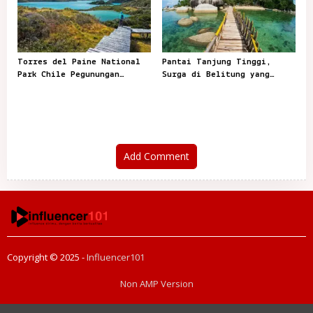
Torres del Paine National
Pantai Tanjung Tinggi,
Park Chile Pegunungan
Surga di Belitung yang
Menakjubkan dengan Danau
Menghipnotis Dunia
dan Gletser
Add Comment
Copyright © 2025 -
Influencer101
Non AMP Version
transformasi digital pragmatic play menjadi inspirasi baru dalam