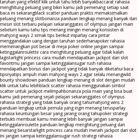
taruhan yang efektif klik untuk tahu lebih banyak
baccarat rahasia
menghitung peluang yang bikin kamu jadi pemenang setiap saat
baca ini sekarang
black scatter panduan praktis memaksimalkan
peluang menang slot
bonanza panduan lengkap menang banyak dari
mesin slot terbaru pelajari sekarang
gates of olympus jangan main
sebelum kamu tahu tips menang ini
ingin menang konsisten di
mahjong ways 2 simak tips berikut ini
parlay cara pintar
menggandakan uang dengan taruhan sederhana
poker rahasia
memenangkan pot besar di meja poker online jangan sampai
ketinggalan
roulette cara menghitung peluang agar tidak kalah
lagi
starlight princess cara mudah mendapatkan jackpot dari slot
favoritmu jangan sampai ketinggalan
sugar rush rahasia
mendapatkan bonus dan jackpot yang tidak banyak diketahui baca
tipsnya
tips ampuh main mahjong ways 2 agar selalu menang
wild
bounty showdown panduan lengkap menang di slot dengan mudah
klik untuk tahu lebih
black scatter rahasia menggunakan simbol
scatter untuk jackpot melimpah
bonanza pola main yang bisa buat
kamu jadi pemenang sejati pelajari sekarang
gates of olympus
rahasia strategi yang tidak banyak orang tahu
mahjong wins 2
panduan lengkap untuk pemula yang ingin menang terus
parlay
rahasia keuntungan besar yang jarang orang tahu
poker strategi
terbukti membuat kamu menang lebih banyak jangan sampai
ketinggalan
roulette panduan lengkap menghitung peluang dan
menang besar
starlight princess cara mudah meraih jackpot dari slot
ini jangan sampai ketinggalan
sugar rush strategi rahasia