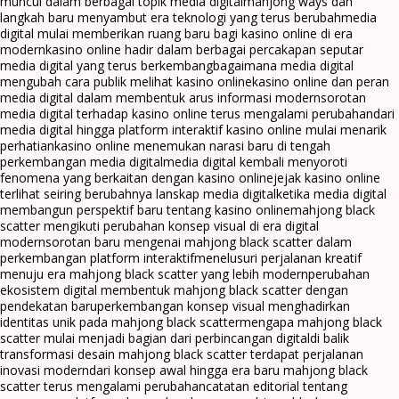
muncul dalam berbagai topik media digital
mahjong ways dan
langkah baru menyambut era teknologi yang terus berubah
media
digital mulai memberikan ruang baru bagi kasino online di era
modern
kasino online hadir dalam berbagai percakapan seputar
media digital yang terus berkembang
bagaimana media digital
mengubah cara publik melihat kasino online
kasino online dan peran
media digital dalam membentuk arus informasi modern
sorotan
media digital terhadap kasino online terus mengalami perubahan
dari
media digital hingga platform interaktif kasino online mulai menarik
perhatian
kasino online menemukan narasi baru di tengah
perkembangan media digital
media digital kembali menyoroti
fenomena yang berkaitan dengan kasino online
jejak kasino online
terlihat seiring berubahnya lanskap media digital
ketika media digital
membangun perspektif baru tentang kasino online
mahjong black
scatter mengikuti perubahan konsep visual di era digital
modern
sorotan baru mengenai mahjong black scatter dalam
perkembangan platform interaktif
menelusuri perjalanan kreatif
menuju era mahjong black scatter yang lebih modern
perubahan
ekosistem digital membentuk mahjong black scatter dengan
pendekatan baru
perkembangan konsep visual menghadirkan
identitas unik pada mahjong black scatter
mengapa mahjong black
scatter mulai menjadi bagian dari perbincangan digital
di balik
transformasi desain mahjong black scatter terdapat perjalanan
inovasi modern
dari konsep awal hingga era baru mahjong black
scatter terus mengalami perubahan
catatan editorial tentang