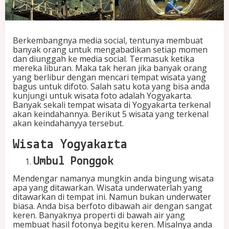
t
a
y
a
Berkembangnya media social, tentunya membuat
n
banyak orang untuk mengabadikan setiap momen
g
dan diunggah ke media social. Termasuk ketika
W
mereka liburan. Maka tak heran jika banyak orang
a
yang berlibur dengan mencari tempat wisata yang
j
bagus untuk difoto. Salah satu kota yang bisa anda
i
kunjungi untuk wisata foto adalah Yogyakarta.
b
Banyak sekali tempat wisata di Yogyakarta terkenal
A
akan keindahannya. Berikut 5 wisata yang terkenal
n
akan keindahanyya tersebut.
d
a
Wisata Yogyakarta
K
u
Umbul Ponggok
n
j
Mendengar namanya mungkin anda bingung wisata
u
apa yang ditawarkan. Wisata underwaterlah yang
n
ditawarkan di tempat ini. Namun bukan underwater
g
biasa. Anda bisa berfoto dibawah air dengan sangat
i
keren. Banyaknya properti di bawah air yang
membuat hasil fotonya begitu keren. Misalnya anda