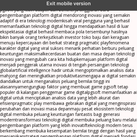
Exit mobile version
menghadirkan inovasi berkualitas
ai digital menjadi kunci analisis data
pgsoft yang lebih adaptif dan berkinerja tinggi
arah baru
pengembangan platform digital mendorong inovasi yang semakin
adaptif di era teknologi modern
kisah viral pengguna yang berhasil
memanfaatkan teknologi digital hingga mendapatkan hasil di luar
ekspektasi
ai digital berhasil membaca pola tersembunyi hasilnya
bikin banyak orang terkejut
kisah investor toko baju dari keraguan
menuju kepercayaan diri berkat strategi pragmatic play
fenomena
karakter digital yang viral sukses menarik perhatian berburu peluang
keuntungan maksimal
kecerdasan buatan dan masa depan teknologi
inovasi yang mengubah cara kita hidup
kemajuan platform digital
menjadi penggerak utama inovasi di tengah persaingan teknologi
global
artificial intelligence hadir untuk mengoptimalkan analisis data
mahjong dan meningkatkan produktivitas
mengapa ai digital semakin
diandalkan untuk menganalisis peluang bernilai tinggi ini
alasannya
mengungkap faktor yang membuat game pgsoft tetap
populer di kalangan penggemar game digital
pgsoft memanfaatkan ai
digital untuk menciptakan analisis data yang lebih akurat dan
efisien
pragmatic play membawa gebrakan digital yang menginspirasi
perubahan dan inovasi masa depan
maju pesat ekosistem teknologi
digital membuka peluang keuntungan fantastis bagi generasi
modern
transformasi teknologi digital membuka peluang baru melalui
pengembangan platform yang lebih inovatif
teknologi modern terus
berkembang membuka kesempatan bernilai tinggi dengan hasil yang
menjanjikan
strategi pengembangan platform digital menjadi fondasi