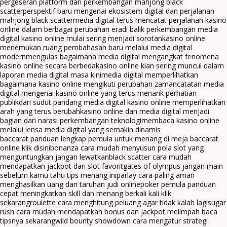
pergeseran platform dan perkembangan mahjong black
scatter
perspektif baru mengenai ekosistem digital dan perjalanan
mahjong black scatter
media digital terus mencatat perjalanan kasino
online dalam berbagai perubahan era
di balik perkembangan media
digital kasino online mulai sering menjadi sorotan
kasino online
menemukan ruang pembahasan baru melalui media digital
modern
mengulas bagaimana media digital mengangkat fenomena
kasino online secara berbeda
kasino online kian sering muncul dalam
laporan media digital masa kini
media digital memperlihatkan
bagaimana kasino online mengikuti perubahan zaman
catatan media
digital mengenai kasino online yang terus menarik perhatian
publik
dari sudut pandang media digital kasino online memperlihatkan
arah yang terus berubah
kasino online dan media digital menjadi
bagian dari narasi perkembangan teknologi
membaca kasino online
melalui lensa media digital yang semakin dinamis
baccarat panduan lengkap pemula untuk menang di meja baccarat
online klik disini
bonanza cara mudah menyusun pola slot yang
menguntungkan jangan lewatkan
black scatter cara mudah
mendapatkan jackpot dari slot favorit
gates of olympus jangan main
sebelum kamu tahu tips menang ini
parlay cara paling aman
menghasilkan uang dari taruhan judi online
poker pemula panduan
cepat meningkatkan skill dan menang berkali kali klik
sekarang
roulette cara menghitung peluang agar tidak kalah lagi
sugar
rush cara mudah mendapatkan bonus dan jackpot melimpah baca
tipsnya sekarang
wild bounty showdown cara mengatur strategi