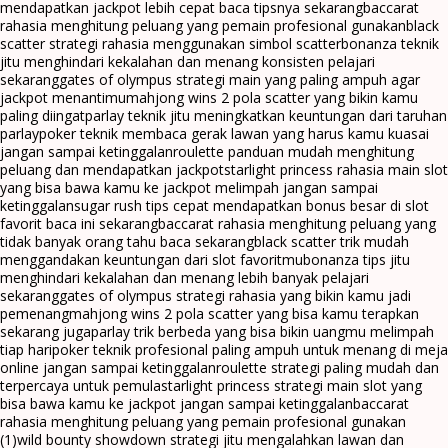
mendapatkan jackpot lebih cepat baca tipsnya sekarang
baccarat
rahasia menghitung peluang yang pemain profesional gunakan
black
scatter strategi rahasia menggunakan simbol scatter
bonanza teknik
jitu menghindari kekalahan dan menang konsisten pelajari
sekarang
gates of olympus strategi main yang paling ampuh agar
jackpot menantimu
mahjong wins 2 pola scatter yang bikin kamu
paling diingat
parlay teknik jitu meningkatkan keuntungan dari taruhan
parlay
poker teknik membaca gerak lawan yang harus kamu kuasai
jangan sampai ketinggalan
roulette panduan mudah menghitung
peluang dan mendapatkan jackpot
starlight princess rahasia main slot
yang bisa bawa kamu ke jackpot melimpah jangan sampai
ketinggalan
sugar rush tips cepat mendapatkan bonus besar di slot
favorit baca ini sekarang
baccarat rahasia menghitung peluang yang
tidak banyak orang tahu baca sekarang
black scatter trik mudah
menggandakan keuntungan dari slot favoritmu
bonanza tips jitu
menghindari kekalahan dan menang lebih banyak pelajari
sekarang
gates of olympus strategi rahasia yang bikin kamu jadi
pemenang
mahjong wins 2 pola scatter yang bisa kamu terapkan
sekarang juga
parlay trik berbeda yang bisa bikin uangmu melimpah
tiap hari
poker teknik profesional paling ampuh untuk menang di meja
online jangan sampai ketinggalan
roulette strategi paling mudah dan
terpercaya untuk pemula
starlight princess strategi main slot yang
bisa bawa kamu ke jackpot jangan sampai ketinggalan
baccarat
rahasia menghitung peluang yang pemain profesional gunakan
(1)
wild bounty showdown strategi jitu mengalahkan lawan dan