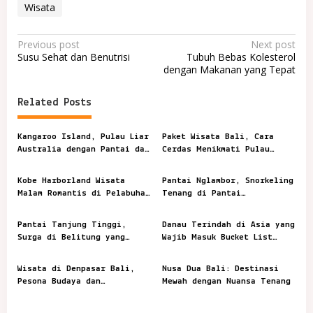
Wisata
P
Previous post
Next post
Susu Sehat dan Benutrisi
Tubuh Bebas Kolesterol
o
dengan Makanan yang Tepat
s
t
Related Posts
n
Kangaroo Island, Pulau Liar
Paket Wisata Bali, Cara
a
Australia dengan Pantai dan
Cerdas Menikmati Pulau
v
Satwa Ikonik
Dewata Tanpa Ribet
i
Kobe Harborland Wisata
Pantai Nglambor, Snorkeling
Malam Romantis di Pelabuhan
Tenang di Pantai
g
Kobe
Tersembunyi
a
Pantai Tanjung Tinggi,
Danau Terindah di Asia yang
Surga di Belitung yang
Wajib Masuk Bucket List
t
Menghipnotis Dunia
Wisata
i
Wisata di Denpasar Bali,
Nusa Dua Bali: Destinasi
o
Pesona Budaya dan
Mewah dengan Nuansa Tenang
Modernitas
n