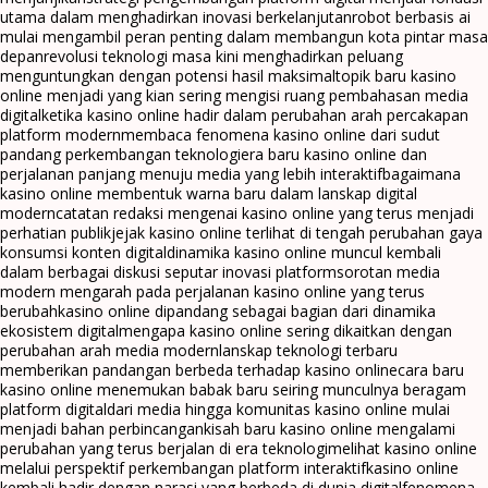
utama dalam menghadirkan inovasi berkelanjutan
robot berbasis ai
mulai mengambil peran penting dalam membangun kota pintar masa
depan
revolusi teknologi masa kini menghadirkan peluang
menguntungkan dengan potensi hasil maksimal
topik baru kasino
online menjadi yang kian sering mengisi ruang pembahasan media
digital
ketika kasino online hadir dalam perubahan arah percakapan
platform modern
membaca fenomena kasino online dari sudut
pandang perkembangan teknologi
era baru kasino online dan
perjalanan panjang menuju media yang lebih interaktif
bagaimana
kasino online membentuk warna baru dalam lanskap digital
modern
catatan redaksi mengenai kasino online yang terus menjadi
perhatian publik
jejak kasino online terlihat di tengah perubahan gaya
konsumsi konten digital
dinamika kasino online muncul kembali
dalam berbagai diskusi seputar inovasi platform
sorotan media
modern mengarah pada perjalanan kasino online yang terus
berubah
kasino online dipandang sebagai bagian dari dinamika
ekosistem digital
mengapa kasino online sering dikaitkan dengan
perubahan arah media modern
lanskap teknologi terbaru
memberikan pandangan berbeda terhadap kasino online
cara baru
kasino online menemukan babak baru seiring munculnya beragam
platform digital
dari media hingga komunitas kasino online mulai
menjadi bahan perbincangan
kisah baru kasino online mengalami
perubahan yang terus berjalan di era teknologi
melihat kasino online
melalui perspektif perkembangan platform interaktif
kasino online
kembali hadir dengan narasi yang berbeda di dunia digital
fenomena