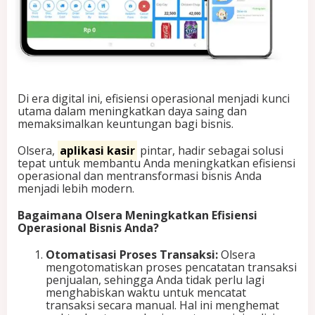
e
r
a
s
i
o
n
Di era digital ini, efisiensi operasional menjadi kunci
a
utama dalam meningkatkan daya saing dan
l
memaksimalkan keuntungan bagi bisnis.
d
e
n
Olsera,
aplikasi kasir
pintar, hadir sebagai solusi
g
tepat untuk membantu Anda meningkatkan efisiensi
a
operasional dan mentransformasi bisnis Anda
n
menjadi lebih modern.
O
l
Bagaimana Olsera Meningkatkan Efisiensi
s
Operasional Bisnis Anda?
e
r
Otomatisasi Proses Transaksi:
Olsera
a
mengotomatiskan proses pencatatan transaksi
:
penjualan, sehingga Anda tidak perlu lagi
A
menghabiskan waktu untuk mencatat
p
transaksi secara manual. Hal ini menghemat
l