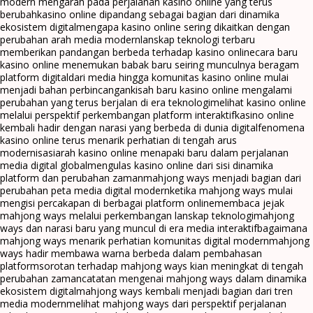
modern mengarah pada perjalanan kasino online yang terus
berubah
kasino online dipandang sebagai bagian dari dinamika
ekosistem digital
mengapa kasino online sering dikaitkan dengan
perubahan arah media modern
lanskap teknologi terbaru
memberikan pandangan berbeda terhadap kasino online
cara baru
kasino online menemukan babak baru seiring munculnya beragam
platform digital
dari media hingga komunitas kasino online mulai
menjadi bahan perbincangan
kisah baru kasino online mengalami
perubahan yang terus berjalan di era teknologi
melihat kasino online
melalui perspektif perkembangan platform interaktif
kasino online
kembali hadir dengan narasi yang berbeda di dunia digital
fenomena
kasino online terus menarik perhatian di tengah arus
modernisasi
arah kasino online menapaki baru dalam perjalanan
media digital global
mengulas kasino online dari sisi dinamika
platform dan perubahan zaman
mahjong ways menjadi bagian dari
perubahan peta media digital modern
ketika mahjong ways mulai
mengisi percakapan di berbagai platform online
membaca jejak
mahjong ways melalui perkembangan lanskap teknologi
mahjong
ways dan narasi baru yang muncul di era media interaktif
bagaimana
mahjong ways menarik perhatian komunitas digital modern
mahjong
ways hadir membawa warna berbeda dalam pembahasan
platform
sorotan terhadap mahjong ways kian meningkat di tengah
perubahan zaman
catatan mengenai mahjong ways dalam dinamika
ekosistem digital
mahjong ways kembali menjadi bagian dari tren
media modern
melihat mahjong ways dari perspektif perjalanan