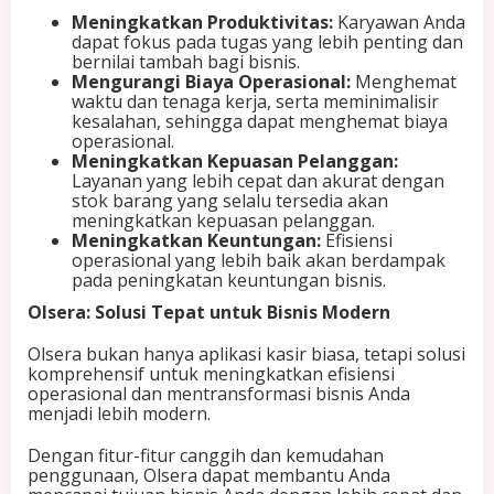
n
Meningkatkan Produktivitas:
Karyawan Anda
i
dapat fokus pada tugas yang lebih penting dan
s
bernilai tambah bagi bisnis.
M
Mengurangi Biaya Operasional:
Menghemat
o
waktu dan tenaga kerja, serta meminimalisir
d
kesalahan, sehingga dapat menghemat biaya
e
operasional.
r
Meningkatkan Kepuasan Pelanggan:
n
Layanan yang lebih cepat dan akurat dengan
stok barang yang selalu tersedia akan
meningkatkan kepuasan pelanggan.
Meningkatkan Keuntungan:
Efisiensi
operasional yang lebih baik akan berdampak
pada peningkatan keuntungan bisnis.
Olsera: Solusi Tepat untuk Bisnis Modern
Olsera bukan hanya aplikasi kasir biasa, tetapi solusi
komprehensif untuk meningkatkan efisiensi
operasional dan mentransformasi bisnis Anda
menjadi lebih modern.
Dengan fitur-fitur canggih dan kemudahan
penggunaan, Olsera dapat membantu Anda