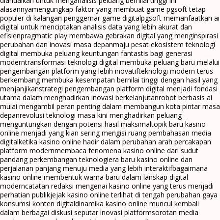
diandalkan untuk menganalisis peluang bernilai tinggi ini
alasannya
mengungkap faktor yang membuat game pgsoft tetap
populer di kalangan penggemar game digital
pgsoft memanfaatkan ai
digital untuk menciptakan analisis data yang lebih akurat dan
efisien
pragmatic play membawa gebrakan digital yang menginspirasi
perubahan dan inovasi masa depan
maju pesat ekosistem teknologi
digital membuka peluang keuntungan fantastis bagi generasi
modern
transformasi teknologi digital membuka peluang baru melalui
pengembangan platform yang lebih inovatif
teknologi modern terus
berkembang membuka kesempatan bernilai tinggi dengan hasil yang
menjanjikan
strategi pengembangan platform digital menjadi fondasi
utama dalam menghadirkan inovasi berkelanjutan
robot berbasis ai
mulai mengambil peran penting dalam membangun kota pintar masa
depan
revolusi teknologi masa kini menghadirkan peluang
menguntungkan dengan potensi hasil maksimal
topik baru kasino
online menjadi yang kian sering mengisi ruang pembahasan media
digital
ketika kasino online hadir dalam perubahan arah percakapan
platform modern
membaca fenomena kasino online dari sudut
pandang perkembangan teknologi
era baru kasino online dan
perjalanan panjang menuju media yang lebih interaktif
bagaimana
kasino online membentuk warna baru dalam lanskap digital
modern
catatan redaksi mengenai kasino online yang terus menjadi
perhatian publik
jejak kasino online terlihat di tengah perubahan gaya
konsumsi konten digital
dinamika kasino online muncul kembali
dalam berbagai diskusi seputar inovasi platform
sorotan media