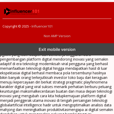
Copyright © 2025 -
Influencer101
Non AMP Version
transformasi digital pragmatic play menjadi inspirasi baru dalam
Exit mobile version
menghadirkan inovasi berkualitas
ai digital menjadi kunci analisis data
pgsoft yang lebih adaptif dan berkinerja tinggi
arah baru
pengembangan platform digital mendorong inovasi yang semakin
adaptif di era teknologi modern
kisah viral pengguna yang berhasil
memanfaatkan teknologi digital hingga mendapatkan hasil di luar
ekspektasi
ai digital berhasil membaca pola tersembunyi hasilnya
bikin banyak orang terkejut
kisah investor toko baju dari keraguan
menuju kepercayaan diri berkat strategi pragmatic play
fenomena
karakter digital yang viral sukses menarik perhatian berburu peluang
keuntungan maksimal
kecerdasan buatan dan masa depan teknologi
inovasi yang mengubah cara kita hidup
kemajuan platform digital
menjadi penggerak utama inovasi di tengah persaingan teknologi
global
artificial intelligence hadir untuk mengoptimalkan analisis data
mahjong dan meningkatkan produktivitas
mengapa ai digital semakin