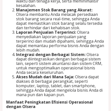
waktu dan tenaga kerja, serta meminimalisir
i
kesalahan.
k
Manajemen Stok Barang yang Akurat:
a
Olsera membantu Anda melacak persediaan
s
stok barang secara real-time, sehingga Anda
i
dapat memastikan stok barang selalu tersedia
K
dan terhindar dari kehabisan stok.
a
Laporan Penjualan Terperinci:
Olsera
s
menyediakan laporan penjualan yang
i
terperinci dan mudah dipahami, sehingga Anda
r
dapat memantau performa bisnis Anda dengan
P
lebih mudah.
i
Integrasi dengan Berbagai Sistem:
Olsera
n
dapat diintegrasikan dengan berbagai sistem
t
lain, seperti sistem akuntansi dan sistem CRM,
a
untuk mengoptimalkan operasional bisnis
r
Anda secara keseluruhan.
u
Akses Mudah dari Mana Saja:
Olsera dapat
n
diakses di berbagai perangkat, seperti
t
komputer, laptop, tablet, dan smartphone,
u
sehingga Anda dapat mengelola bisnis Anda di
k
mana pun dan kapan pun.
B
Manfaat Peningkatan Efisiensi Operasional
i
dengan Olsera
s