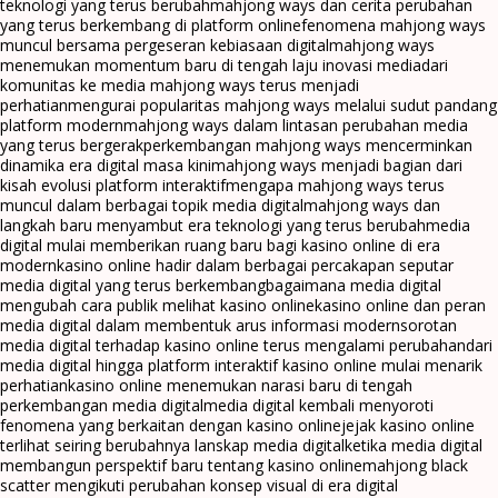
teknologi yang terus berubah
mahjong ways dan cerita perubahan
yang terus berkembang di platform online
fenomena mahjong ways
muncul bersama pergeseran kebiasaan digital
mahjong ways
menemukan momentum baru di tengah laju inovasi media
dari
komunitas ke media mahjong ways terus menjadi
perhatian
mengurai popularitas mahjong ways melalui sudut pandang
platform modern
mahjong ways dalam lintasan perubahan media
yang terus bergerak
perkembangan mahjong ways mencerminkan
dinamika era digital masa kini
mahjong ways menjadi bagian dari
kisah evolusi platform interaktif
mengapa mahjong ways terus
muncul dalam berbagai topik media digital
mahjong ways dan
langkah baru menyambut era teknologi yang terus berubah
media
digital mulai memberikan ruang baru bagi kasino online di era
modern
kasino online hadir dalam berbagai percakapan seputar
media digital yang terus berkembang
bagaimana media digital
mengubah cara publik melihat kasino online
kasino online dan peran
media digital dalam membentuk arus informasi modern
sorotan
media digital terhadap kasino online terus mengalami perubahan
dari
media digital hingga platform interaktif kasino online mulai menarik
perhatian
kasino online menemukan narasi baru di tengah
perkembangan media digital
media digital kembali menyoroti
fenomena yang berkaitan dengan kasino online
jejak kasino online
terlihat seiring berubahnya lanskap media digital
ketika media digital
membangun perspektif baru tentang kasino online
mahjong black
scatter mengikuti perubahan konsep visual di era digital