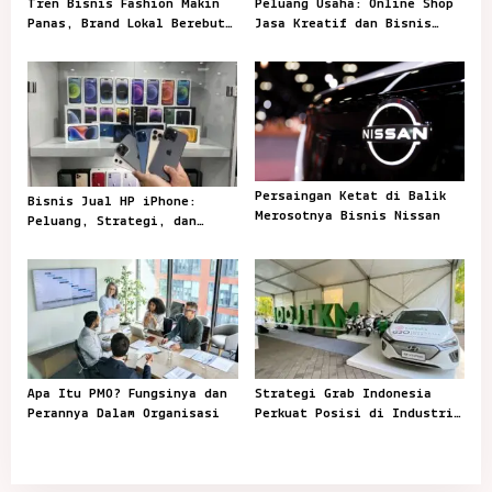
t
Tren Bisnis Fashion Makin
Peluang Usaha: Online Shop
Panas, Brand Lokal Berebut
Jasa Kreatif dan Bisnis
i
Perhatian Pembeli
Rumahan
o
n
Persaingan Ketat di Balik
Bisnis Jual HP iPhone:
Merosotnya Bisnis Nissan
Peluang, Strategi, dan
Tantangan di Pasar
Apa Itu PMO? Fungsinya dan
Strategi Grab Indonesia
Perannya Dalam Organisasi
Perkuat Posisi di Industri
Ride-Hailing