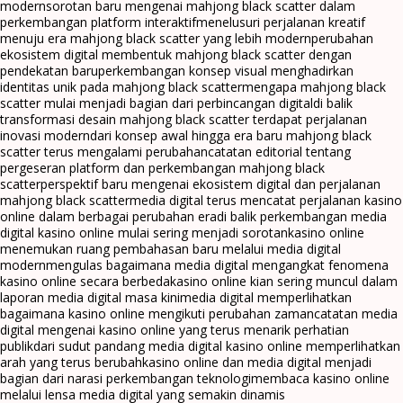
modern
sorotan baru mengenai mahjong black scatter dalam
perkembangan platform interaktif
menelusuri perjalanan kreatif
menuju era mahjong black scatter yang lebih modern
perubahan
ekosistem digital membentuk mahjong black scatter dengan
pendekatan baru
perkembangan konsep visual menghadirkan
identitas unik pada mahjong black scatter
mengapa mahjong black
scatter mulai menjadi bagian dari perbincangan digital
di balik
transformasi desain mahjong black scatter terdapat perjalanan
inovasi modern
dari konsep awal hingga era baru mahjong black
scatter terus mengalami perubahan
catatan editorial tentang
pergeseran platform dan perkembangan mahjong black
scatter
perspektif baru mengenai ekosistem digital dan perjalanan
mahjong black scatter
media digital terus mencatat perjalanan kasino
online dalam berbagai perubahan era
di balik perkembangan media
digital kasino online mulai sering menjadi sorotan
kasino online
menemukan ruang pembahasan baru melalui media digital
modern
mengulas bagaimana media digital mengangkat fenomena
kasino online secara berbeda
kasino online kian sering muncul dalam
laporan media digital masa kini
media digital memperlihatkan
bagaimana kasino online mengikuti perubahan zaman
catatan media
digital mengenai kasino online yang terus menarik perhatian
publik
dari sudut pandang media digital kasino online memperlihatkan
arah yang terus berubah
kasino online dan media digital menjadi
bagian dari narasi perkembangan teknologi
membaca kasino online
melalui lensa media digital yang semakin dinamis