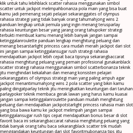
klik untuk tahu lebih
black scatter rahasia menggunakan simbol
scatter untuk jackpot melimpah
bonanza pola main yang bisa buat
kamu jadi pemenang sejati pelajari sekarang
gates of olympus
rahasia strategi yang tidak banyak orang tahu
mahjong wins 2
panduan lengkap untuk pemula yang ingin menang terus
parlay
rahasia keuntungan besar yang jarang orang tahu
poker strategi
terbukti membuat kamu menang lebih banyak jangan sampai
ketinggalan
roulette panduan lengkap menghitung peluang dan
menang besar
starlight princess cara mudah meraih jackpot dari slot
ini jangan sampai ketinggalan
sugar rush strategi rahasia
mendapatkan jackpot lebih cepat baca tipsnya sekarang
baccarat
rahasia menghitung peluang yang pemain profesional gunakan
black
scatter strategi rahasia menggunakan simbol scatter
bonanza teknik
jitu menghindari kekalahan dan menang konsisten pelajari
sekarang
gates of olympus strategi main yang paling ampuh agar
jackpot menantimu
mahjong wins 2 pola scatter yang bikin kamu
paling diingat
parlay teknik jitu meningkatkan keuntungan dari taruhan
parlay
poker teknik membaca gerak lawan yang harus kamu kuasai
jangan sampai ketinggalan
roulette panduan mudah menghitung
peluang dan mendapatkan jackpot
starlight princess rahasia main slot
yang bisa bawa kamu ke jackpot melimpah jangan sampai
ketinggalan
sugar rush tips cepat mendapatkan bonus besar di slot
favorit baca ini sekarang
baccarat rahasia menghitung peluang yang
tidak banyak orang tahu baca sekarang
black scatter trik mudah
menggandakan keuntungan dari slot favoritmu
bonanza tips jitu