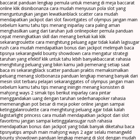
baccarat panduan lengkap pemula untuk menang di meja baccarat
online klik disini
bonanza cara mudah menyusun pola slot yang
menguntungkan jangan lewatkan
black scatter cara mudah
mendapatkan jackpot dari slot favorit
gates of olympus jangan main
sebelum kamu tahu tips menang ini
parlay cara paling aman
menghasilkan uang dari taruhan judi online
poker pemula panduan
cepat meningkatkan skill dan menang berkali kali klik
sekarang
roulette cara menghitung peluang agar tidak kalah lagi
sugar
rush cara mudah mendapatkan bonus dan jackpot melimpah baca
tipsnya sekarang
wild bounty showdown cara mengatur strategi
taruhan yang efektif klik untuk tahu lebih banyak
baccarat rahasia
menghitung peluang yang bikin kamu jadi pemenang setiap saat
baca ini sekarang
black scatter panduan praktis memaksimalkan
peluang menang slot
bonanza panduan lengkap menang banyak dari
mesin slot terbaru pelajari sekarang
gates of olympus jangan main
sebelum kamu tahu tips menang ini
ingin menang konsisten di
mahjong ways 2 simak tips berikut ini
parlay cara pintar
menggandakan uang dengan taruhan sederhana
poker rahasia
memenangkan pot besar di meja poker online jangan sampai
ketinggalan
roulette cara menghitung peluang agar tidak kalah
lagi
starlight princess cara mudah mendapatkan jackpot dari slot
favoritmu jangan sampai ketinggalan
sugar rush rahasia
mendapatkan bonus dan jackpot yang tidak banyak diketahui baca
tipsnya
tips ampuh main mahjong ways 2 agar selalu menang
wild
bounty showdown panduan lengkap menang di slot dengan mudah