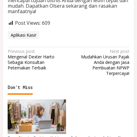
mencapai tujuan bisnis Anda dengan lebih cepat dan
mudah. Dapatkan Olsera sekarang dan rasakan
manfaatnya!
Post Views:
609
Aplikasi Kasir
P
Previous post
Next post
Mengenal Dexter Harto
Mudahkan Urusan Pajak
o
Sebagai Konsultan
Anda dengan Jasa
Peternakan Terbaik
Pembuatan NPWP
s
Terpercaya!
t
n
Don't Miss
a
v
i
g
a