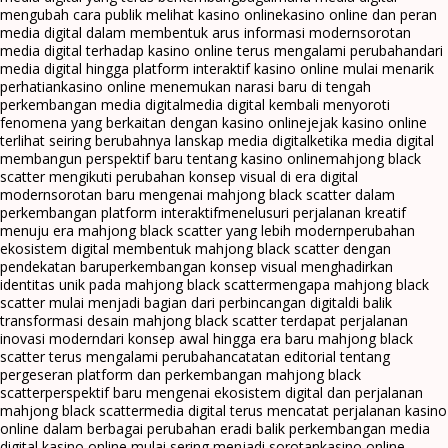
mengubah cara publik melihat kasino online
kasino online dan peran
media digital dalam membentuk arus informasi modern
sorotan
media digital terhadap kasino online terus mengalami perubahan
dari
media digital hingga platform interaktif kasino online mulai menarik
perhatian
kasino online menemukan narasi baru di tengah
perkembangan media digital
media digital kembali menyoroti
fenomena yang berkaitan dengan kasino online
jejak kasino online
terlihat seiring berubahnya lanskap media digital
ketika media digital
membangun perspektif baru tentang kasino online
mahjong black
scatter mengikuti perubahan konsep visual di era digital
modern
sorotan baru mengenai mahjong black scatter dalam
perkembangan platform interaktif
menelusuri perjalanan kreatif
menuju era mahjong black scatter yang lebih modern
perubahan
ekosistem digital membentuk mahjong black scatter dengan
pendekatan baru
perkembangan konsep visual menghadirkan
identitas unik pada mahjong black scatter
mengapa mahjong black
scatter mulai menjadi bagian dari perbincangan digital
di balik
transformasi desain mahjong black scatter terdapat perjalanan
inovasi modern
dari konsep awal hingga era baru mahjong black
scatter terus mengalami perubahan
catatan editorial tentang
pergeseran platform dan perkembangan mahjong black
scatter
perspektif baru mengenai ekosistem digital dan perjalanan
mahjong black scatter
media digital terus mencatat perjalanan kasino
online dalam berbagai perubahan era
di balik perkembangan media
digital kasino online mulai sering menjadi sorotan
kasino online