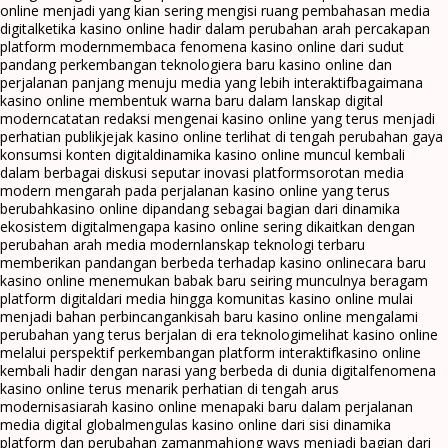
online menjadi yang kian sering mengisi ruang pembahasan media
digital
ketika kasino online hadir dalam perubahan arah percakapan
platform modern
membaca fenomena kasino online dari sudut
pandang perkembangan teknologi
era baru kasino online dan
perjalanan panjang menuju media yang lebih interaktif
bagaimana
kasino online membentuk warna baru dalam lanskap digital
modern
catatan redaksi mengenai kasino online yang terus menjadi
perhatian publik
jejak kasino online terlihat di tengah perubahan gaya
konsumsi konten digital
dinamika kasino online muncul kembali
dalam berbagai diskusi seputar inovasi platform
sorotan media
modern mengarah pada perjalanan kasino online yang terus
berubah
kasino online dipandang sebagai bagian dari dinamika
ekosistem digital
mengapa kasino online sering dikaitkan dengan
perubahan arah media modern
lanskap teknologi terbaru
memberikan pandangan berbeda terhadap kasino online
cara baru
kasino online menemukan babak baru seiring munculnya beragam
platform digital
dari media hingga komunitas kasino online mulai
menjadi bahan perbincangan
kisah baru kasino online mengalami
perubahan yang terus berjalan di era teknologi
melihat kasino online
melalui perspektif perkembangan platform interaktif
kasino online
kembali hadir dengan narasi yang berbeda di dunia digital
fenomena
kasino online terus menarik perhatian di tengah arus
modernisasi
arah kasino online menapaki baru dalam perjalanan
media digital global
mengulas kasino online dari sisi dinamika
platform dan perubahan zaman
mahjong ways menjadi bagian dari