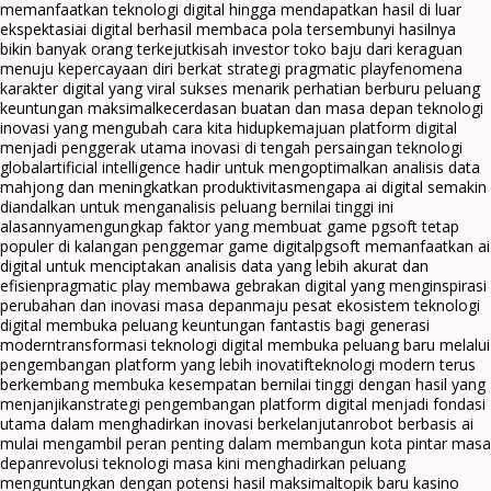
memanfaatkan teknologi digital hingga mendapatkan hasil di luar
ekspektasi
ai digital berhasil membaca pola tersembunyi hasilnya
bikin banyak orang terkejut
kisah investor toko baju dari keraguan
menuju kepercayaan diri berkat strategi pragmatic play
fenomena
karakter digital yang viral sukses menarik perhatian berburu peluang
keuntungan maksimal
kecerdasan buatan dan masa depan teknologi
inovasi yang mengubah cara kita hidup
kemajuan platform digital
menjadi penggerak utama inovasi di tengah persaingan teknologi
global
artificial intelligence hadir untuk mengoptimalkan analisis data
mahjong dan meningkatkan produktivitas
mengapa ai digital semakin
diandalkan untuk menganalisis peluang bernilai tinggi ini
alasannya
mengungkap faktor yang membuat game pgsoft tetap
populer di kalangan penggemar game digital
pgsoft memanfaatkan ai
digital untuk menciptakan analisis data yang lebih akurat dan
efisien
pragmatic play membawa gebrakan digital yang menginspirasi
perubahan dan inovasi masa depan
maju pesat ekosistem teknologi
digital membuka peluang keuntungan fantastis bagi generasi
modern
transformasi teknologi digital membuka peluang baru melalui
pengembangan platform yang lebih inovatif
teknologi modern terus
berkembang membuka kesempatan bernilai tinggi dengan hasil yang
menjanjikan
strategi pengembangan platform digital menjadi fondasi
utama dalam menghadirkan inovasi berkelanjutan
robot berbasis ai
mulai mengambil peran penting dalam membangun kota pintar masa
depan
revolusi teknologi masa kini menghadirkan peluang
menguntungkan dengan potensi hasil maksimal
topik baru kasino