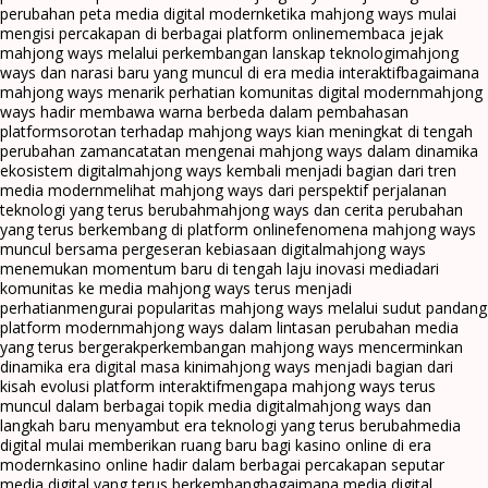
perubahan peta media digital modern
ketika mahjong ways mulai
mengisi percakapan di berbagai platform online
membaca jejak
mahjong ways melalui perkembangan lanskap teknologi
mahjong
ways dan narasi baru yang muncul di era media interaktif
bagaimana
mahjong ways menarik perhatian komunitas digital modern
mahjong
ways hadir membawa warna berbeda dalam pembahasan
platform
sorotan terhadap mahjong ways kian meningkat di tengah
perubahan zaman
catatan mengenai mahjong ways dalam dinamika
ekosistem digital
mahjong ways kembali menjadi bagian dari tren
media modern
melihat mahjong ways dari perspektif perjalanan
teknologi yang terus berubah
mahjong ways dan cerita perubahan
yang terus berkembang di platform online
fenomena mahjong ways
muncul bersama pergeseran kebiasaan digital
mahjong ways
menemukan momentum baru di tengah laju inovasi media
dari
komunitas ke media mahjong ways terus menjadi
perhatian
mengurai popularitas mahjong ways melalui sudut pandang
platform modern
mahjong ways dalam lintasan perubahan media
yang terus bergerak
perkembangan mahjong ways mencerminkan
dinamika era digital masa kini
mahjong ways menjadi bagian dari
kisah evolusi platform interaktif
mengapa mahjong ways terus
muncul dalam berbagai topik media digital
mahjong ways dan
langkah baru menyambut era teknologi yang terus berubah
media
digital mulai memberikan ruang baru bagi kasino online di era
modern
kasino online hadir dalam berbagai percakapan seputar
media digital yang terus berkembang
bagaimana media digital