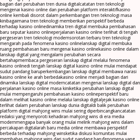
bagian dari perubahan tren dunia digital
catatan tren teknologi
mengenai kasino online dan perubahan platform interaktif
kasino
online kembali disorot dalam perkembangan tren teknologi masa
kini
bagaimana tren teknologi memberikan perspektif berbeda
terhadap kasino online
dinamika tren digital membuka pembahasan
baru seputar kasino online
perjalanan kasino online terlihat di tengah
pergeseran tren teknologi modern
sorotan terbaru tren teknologi
mengarah pada fenomena kasino online
lanskap digital membuka
ruang pembahasan baru mengenai kasino online
kasino online dalam
lanskap digital yang mengalami perubahan secara
bertahap
membaca pergeseran lanskap digital melalui fenomena
kasino online
di tengah lanskap digital kasino online mulai mendapat
sudut pandang baru
perkembangan lanskap digital membawa narasi
kasino online ke arah berbeda
kasino online menjadi bagian dari
dinamika lanskap digital modern
catatan mengenai lanskap digital dan
perjalanan kasino online masa kini
ketika perubahan lanskap digital
mulai mempengaruhi pembahasan kasino online
perspektif baru
dalam melihat kasino online melalui lanskap digital
jejak kasino online
terlihat dalam perubahan lanskap dunia digital
di balik perubahan
platform digital mahjong wins mulai sering diperbincangkan
catatan
redaksi yang menyoroti kehadiran mahjong wins di era media
modern
mengapa banyak orang mulai melirik mahjong wins dalam
percakapan digital
arah baru media online membawa perspektif
berbeda terhadap mahjong wins
ketika diskusi komunitas mulai
membahas mahjong wins dari sudut pandang baru
fenomena yang