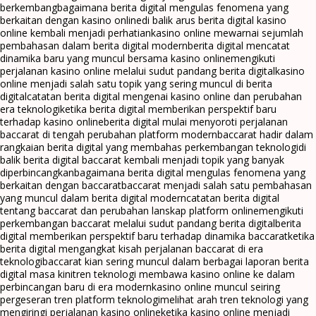
berkembang
bagaimana berita digital mengulas fenomena yang
berkaitan dengan kasino online
di balik arus berita digital kasino
online kembali menjadi perhatian
kasino online mewarnai sejumlah
pembahasan dalam berita digital modern
berita digital mencatat
dinamika baru yang muncul bersama kasino online
mengikuti
perjalanan kasino online melalui sudut pandang berita digital
kasino
online menjadi salah satu topik yang sering muncul di berita
digital
catatan berita digital mengenai kasino online dan perubahan
era teknologi
ketika berita digital memberikan perspektif baru
terhadap kasino online
berita digital mulai menyoroti perjalanan
baccarat di tengah perubahan platform modern
baccarat hadir dalam
rangkaian berita digital yang membahas perkembangan teknologi
di
balik berita digital baccarat kembali menjadi topik yang banyak
diperbincangkan
bagaimana berita digital mengulas fenomena yang
berkaitan dengan baccarat
baccarat menjadi salah satu pembahasan
yang muncul dalam berita digital modern
catatan berita digital
tentang baccarat dan perubahan lanskap platform online
mengikuti
perkembangan baccarat melalui sudut pandang berita digital
berita
digital memberikan perspektif baru terhadap dinamika baccarat
ketika
berita digital mengangkat kisah perjalanan baccarat di era
teknologi
baccarat kian sering muncul dalam berbagai laporan berita
digital masa kini
tren teknologi membawa kasino online ke dalam
perbincangan baru di era modern
kasino online muncul seiring
pergeseran tren platform teknologi
melihat arah tren teknologi yang
mengiringi perjalanan kasino online
ketika kasino online menjadi