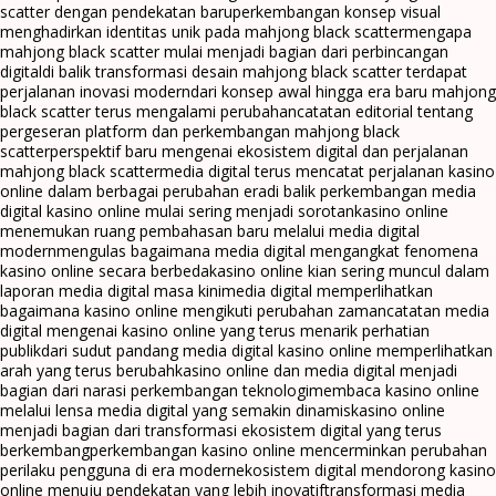
scatter dengan pendekatan baru
perkembangan konsep visual
menghadirkan identitas unik pada mahjong black scatter
mengapa
mahjong black scatter mulai menjadi bagian dari perbincangan
digital
di balik transformasi desain mahjong black scatter terdapat
perjalanan inovasi modern
dari konsep awal hingga era baru mahjong
black scatter terus mengalami perubahan
catatan editorial tentang
pergeseran platform dan perkembangan mahjong black
scatter
perspektif baru mengenai ekosistem digital dan perjalanan
mahjong black scatter
media digital terus mencatat perjalanan kasino
online dalam berbagai perubahan era
di balik perkembangan media
digital kasino online mulai sering menjadi sorotan
kasino online
menemukan ruang pembahasan baru melalui media digital
modern
mengulas bagaimana media digital mengangkat fenomena
kasino online secara berbeda
kasino online kian sering muncul dalam
laporan media digital masa kini
media digital memperlihatkan
bagaimana kasino online mengikuti perubahan zaman
catatan media
digital mengenai kasino online yang terus menarik perhatian
publik
dari sudut pandang media digital kasino online memperlihatkan
arah yang terus berubah
kasino online dan media digital menjadi
bagian dari narasi perkembangan teknologi
membaca kasino online
melalui lensa media digital yang semakin dinamis
kasino online
menjadi bagian dari transformasi ekosistem digital yang terus
berkembang
perkembangan kasino online mencerminkan perubahan
perilaku pengguna di era modern
ekosistem digital mendorong kasino
online menuju pendekatan yang lebih inovatif
transformasi media