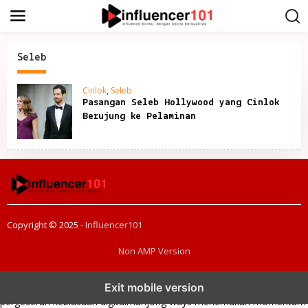
S
k
i
p
t
Seleb
o
c
Cinlok
,
Seleb
o
n
Pasangan Seleb Hollywood yang Cinlok
t
Berujung ke Pelaminan
e
n
t
Copyright © 2025 -
Influencer101
Non AMP Version
mahjong ways dan cerita perubahan yang terus berkembang di
Exit mobile version
platform online
fenomena mahjong ways muncul bersama
pergeseran kebiasaan digital
mahjong ways menemukan momentum