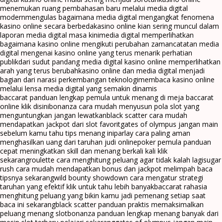
menemukan ruang pembahasan baru melalui media digital
modern
mengulas bagaimana media digital mengangkat fenomena
kasino online secara berbeda
kasino online kian sering muncul dalam
laporan media digital masa kini
media digital memperlihatkan
bagaimana kasino online mengikuti perubahan zaman
catatan media
digital mengenai kasino online yang terus menarik perhatian
publik
dari sudut pandang media digital kasino online memperlihatkan
arah yang terus berubah
kasino online dan media digital menjadi
bagian dari narasi perkembangan teknologi
membaca kasino online
melalui lensa media digital yang semakin dinamis
baccarat panduan lengkap pemula untuk menang di meja baccarat
online klik disini
bonanza cara mudah menyusun pola slot yang
menguntungkan jangan lewatkan
black scatter cara mudah
mendapatkan jackpot dari slot favorit
gates of olympus jangan main
sebelum kamu tahu tips menang ini
parlay cara paling aman
menghasilkan uang dari taruhan judi online
poker pemula panduan
cepat meningkatkan skill dan menang berkali kali klik
sekarang
roulette cara menghitung peluang agar tidak kalah lagi
sugar
rush cara mudah mendapatkan bonus dan jackpot melimpah baca
tipsnya sekarang
wild bounty showdown cara mengatur strategi
taruhan yang efektif klik untuk tahu lebih banyak
baccarat rahasia
menghitung peluang yang bikin kamu jadi pemenang setiap saat
baca ini sekarang
black scatter panduan praktis memaksimalkan
peluang menang slot
bonanza panduan lengkap menang banyak dari