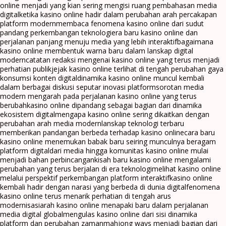
online menjadi yang kian sering mengisi ruang pembahasan media
digital
ketika kasino online hadir dalam perubahan arah percakapan
platform modern
membaca fenomena kasino online dari sudut
pandang perkembangan teknologi
era baru kasino online dan
perjalanan panjang menuju media yang lebih interaktif
bagaimana
kasino online membentuk warna baru dalam lanskap digital
modern
catatan redaksi mengenai kasino online yang terus menjadi
perhatian publik
jejak kasino online terlihat di tengah perubahan gaya
konsumsi konten digital
dinamika kasino online muncul kembali
dalam berbagai diskusi seputar inovasi platform
sorotan media
modern mengarah pada perjalanan kasino online yang terus
berubah
kasino online dipandang sebagai bagian dari dinamika
ekosistem digital
mengapa kasino online sering dikaitkan dengan
perubahan arah media modern
lanskap teknologi terbaru
memberikan pandangan berbeda terhadap kasino online
cara baru
kasino online menemukan babak baru seiring munculnya beragam
platform digital
dari media hingga komunitas kasino online mulai
menjadi bahan perbincangan
kisah baru kasino online mengalami
perubahan yang terus berjalan di era teknologi
melihat kasino online
melalui perspektif perkembangan platform interaktif
kasino online
kembali hadir dengan narasi yang berbeda di dunia digital
fenomena
kasino online terus menarik perhatian di tengah arus
modernisasi
arah kasino online menapaki baru dalam perjalanan
media digital global
mengulas kasino online dari sisi dinamika
platform dan perubahan zaman
mahjong ways menjadi bagian dari