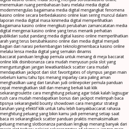
menemukan ruang pembahasan baru melalui media digital
modern
mengulas bagaimana media digital mengangkat fenomena
kasino online secara berbeda
kasino online kian sering muncul dalam
laporan media digital masa kini
media digital memperlihatkan
bagaimana kasino online mengikuti perubahan zaman
catatan media
digital mengenai kasino online yang terus menarik perhatian
publik
dari sudut pandang media digital kasino online memperlihatkan
arah yang terus berubah
kasino online dan media digital menjadi
bagian dari narasi perkembangan teknologi
membaca kasino online
melalui lensa media digital yang semakin dinamis
baccarat panduan lengkap pemula untuk menang di meja baccarat
online klik disini
bonanza cara mudah menyusun pola slot yang
menguntungkan jangan lewatkan
black scatter cara mudah
mendapatkan jackpot dari slot favorit
gates of olympus jangan main
sebelum kamu tahu tips menang ini
parlay cara paling aman
menghasilkan uang dari taruhan judi online
poker pemula panduan
cepat meningkatkan skill dan menang berkali kali klik
sekarang
roulette cara menghitung peluang agar tidak kalah lagi
sugar
rush cara mudah mendapatkan bonus dan jackpot melimpah baca
tipsnya sekarang
wild bounty showdown cara mengatur strategi
taruhan yang efektif klik untuk tahu lebih banyak
baccarat rahasia
menghitung peluang yang bikin kamu jadi pemenang setiap saat
baca ini sekarang
black scatter panduan praktis memaksimalkan
peluang menang slot
bonanza panduan lengkap menang banyak dari