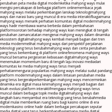
perubahan peta media digital modern
ketika mahjong ways mulai
mengisi percakapan di berbagai platform online
membaca jejak
mahjong ways melalui perkembangan lanskap teknologi
mahjong
ways dan narasi baru yang muncul di era media interaktif
bagaimana
mahjong ways menarik perhatian komunitas digital modern
mahjong
ways hadir membawa warna berbeda dalam pembahasan
platform
sorotan terhadap mahjong ways kian meningkat di tengah
perubahan zaman
catatan mengenai mahjong ways dalam dinamika
ekosistem digital
mahjong ways kembali menjadi bagian dari tren
media modern
melihat mahjong ways dari perspektif perjalanan
teknologi yang terus berubah
mahjong ways dan cerita perubahan
yang terus berkembang di platform online
fenomena mahjong ways
muncul bersama pergeseran kebiasaan digital
mahjong ways
menemukan momentum baru di tengah laju inovasi media
dari
komunitas ke media mahjong ways terus menjadi
perhatian
mengurai popularitas mahjong ways melalui sudut pandang
platform modern
mahjong ways dalam lintasan perubahan media
yang terus bergerak
perkembangan mahjong ways mencerminkan
dinamika era digital masa kini
mahjong ways menjadi bagian dari
kisah evolusi platform interaktif
mengapa mahjong ways terus
muncul dalam berbagai topik media digital
mahjong ways dan
langkah baru menyambut era teknologi yang terus berubah
media
digital mulai memberikan ruang baru bagi kasino online di era
modern
kasino online hadir dalam berbagai percakapan seputar
media digital yang terus berkembang
bagaimana media digital