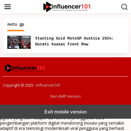
S
k
i
p
t
moto gp
o
c
o
Starting Grid MotoGP Austria 2024:
n
Ducati Kuasai Front Row
t
e
n
t
Copyright © 2025 -
Influencer101
Non AMP Version
transformasi digital pragmatic play menjadi inspirasi baru dalam
Exit mobile version
menghadirkan inovasi berkualitas
ai digital menjadi kunci analisis data
pgsoft yang lebih adaptif dan berkinerja tinggi
arah baru
pengembangan platform digital mendorong inovasi yang semakin
adaptif di era teknologi modern
kisah viral pengguna yang berhasil