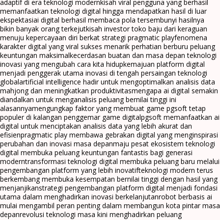
adaptif di era teknologi modern
kisah viral pengguna yang berhasil
memanfaatkan teknologi digital hingga mendapatkan hasil di luar
ekspektasi
ai digital berhasil membaca pola tersembunyi hasilnya
bikin banyak orang terkejut
kisah investor toko baju dari keraguan
menuju kepercayaan diri berkat strategi pragmatic play
fenomena
karakter digital yang viral sukses menarik perhatian berburu peluang
keuntungan maksimal
kecerdasan buatan dan masa depan teknologi
inovasi yang mengubah cara kita hidup
kemajuan platform digital
menjadi penggerak utama inovasi di tengah persaingan teknologi
global
artificial intelligence hadir untuk mengoptimalkan analisis data
mahjong dan meningkatkan produktivitas
mengapa ai digital semakin
diandalkan untuk menganalisis peluang bernilai tinggi ini
alasannya
mengungkap faktor yang membuat game pgsoft tetap
populer di kalangan penggemar game digital
pgsoft memanfaatkan ai
digital untuk menciptakan analisis data yang lebih akurat dan
efisien
pragmatic play membawa gebrakan digital yang menginspirasi
perubahan dan inovasi masa depan
maju pesat ekosistem teknologi
digital membuka peluang keuntungan fantastis bagi generasi
modern
transformasi teknologi digital membuka peluang baru melalui
pengembangan platform yang lebih inovatif
teknologi modern terus
berkembang membuka kesempatan bernilai tinggi dengan hasil yang
menjanjikan
strategi pengembangan platform digital menjadi fondasi
utama dalam menghadirkan inovasi berkelanjutan
robot berbasis ai
mulai mengambil peran penting dalam membangun kota pintar masa
depan
revolusi teknologi masa kini menghadirkan peluang