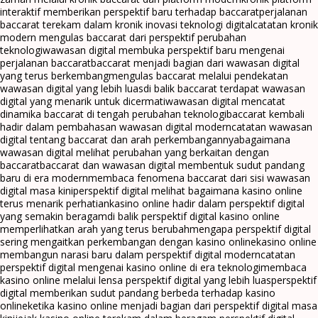
interaktif memberikan perspektif baru terhadap baccarat
perjalanan
baccarat terekam dalam kronik inovasi teknologi digital
catatan kronik
modern mengulas baccarat dari perspektif perubahan
teknologi
wawasan digital membuka perspektif baru mengenai
perjalanan baccarat
baccarat menjadi bagian dari wawasan digital
yang terus berkembang
mengulas baccarat melalui pendekatan
wawasan digital yang lebih luas
di balik baccarat terdapat wawasan
digital yang menarik untuk dicermati
wawasan digital mencatat
dinamika baccarat di tengah perubahan teknologi
baccarat kembali
hadir dalam pembahasan wawasan digital modern
catatan wawasan
digital tentang baccarat dan arah perkembangannya
bagaimana
wawasan digital melihat perubahan yang berkaitan dengan
baccarat
baccarat dan wawasan digital membentuk sudut pandang
baru di era modern
membaca fenomena baccarat dari sisi wawasan
digital masa kini
perspektif digital melihat bagaimana kasino online
terus menarik perhatian
kasino online hadir dalam perspektif digital
yang semakin beragam
di balik perspektif digital kasino online
memperlihatkan arah yang terus berubah
mengapa perspektif digital
sering mengaitkan perkembangan dengan kasino online
kasino online
membangun narasi baru dalam perspektif digital modern
catatan
perspektif digital mengenai kasino online di era teknologi
membaca
kasino online melalui lensa perspektif digital yang lebih luas
perspektif
digital memberikan sudut pandang berbeda terhadap kasino
online
ketika kasino online menjadi bagian dari perspektif digital masa