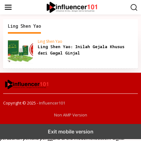
S
k
i
p
t
Ling Shen Yao
o
c
Ling Shen Yao
o
n
Ling Shen Yao: Inilah Gejala Khusus
t
dari Gagal Ginjal
e
n
t
Copyright © 2025 -
Influencer101
Non AMP Version
kasino online menjadi bagian dari transformasi ekosistem digital
Exit mobile version
yang terus berkembang
perkembangan kasino online mencerminkan
perubahan perilaku pengguna di era modern
ekosistem digital