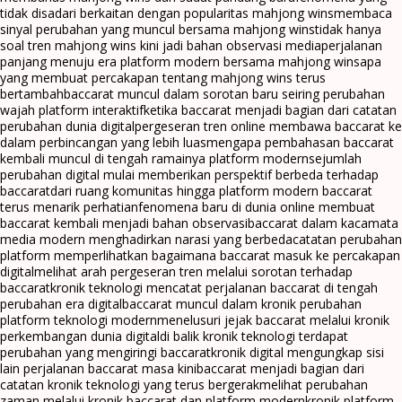
tidak disadari berkaitan dengan popularitas mahjong wins
membaca
sinyal perubahan yang muncul bersama mahjong wins
tidak hanya
soal tren mahjong wins kini jadi bahan observasi media
perjalanan
panjang menuju era platform modern bersama mahjong wins
apa
yang membuat percakapan tentang mahjong wins terus
bertambah
baccarat muncul dalam sorotan baru seiring perubahan
wajah platform interaktif
ketika baccarat menjadi bagian dari catatan
perubahan dunia digital
pergeseran tren online membawa baccarat ke
dalam perbincangan yang lebih luas
mengapa pembahasan baccarat
kembali muncul di tengah ramainya platform modern
sejumlah
perubahan digital mulai memberikan perspektif berbeda terhadap
baccarat
dari ruang komunitas hingga platform modern baccarat
terus menarik perhatian
fenomena baru di dunia online membuat
baccarat kembali menjadi bahan observasi
baccarat dalam kacamata
media modern menghadirkan narasi yang berbeda
catatan perubahan
platform memperlihatkan bagaimana baccarat masuk ke percakapan
digital
melihat arah pergeseran tren melalui sorotan terhadap
baccarat
kronik teknologi mencatat perjalanan baccarat di tengah
perubahan era digital
baccarat muncul dalam kronik perubahan
platform teknologi modern
menelusuri jejak baccarat melalui kronik
perkembangan dunia digital
di balik kronik teknologi terdapat
perubahan yang mengiringi baccarat
kronik digital mengungkap sisi
lain perjalanan baccarat masa kini
baccarat menjadi bagian dari
catatan kronik teknologi yang terus bergerak
melihat perubahan
zaman melalui kronik baccarat dan platform modern
kronik platform