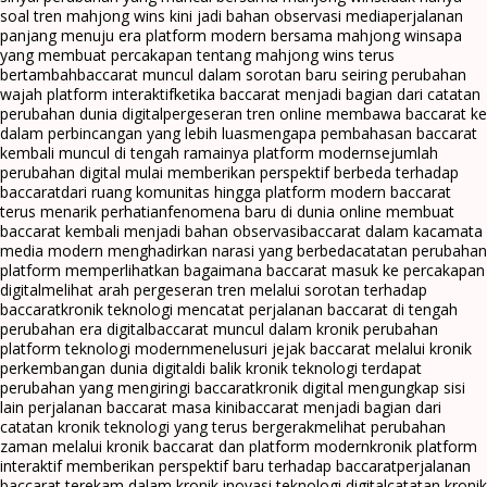
soal tren mahjong wins kini jadi bahan observasi media
perjalanan
panjang menuju era platform modern bersama mahjong wins
apa
yang membuat percakapan tentang mahjong wins terus
bertambah
baccarat muncul dalam sorotan baru seiring perubahan
wajah platform interaktif
ketika baccarat menjadi bagian dari catatan
perubahan dunia digital
pergeseran tren online membawa baccarat ke
dalam perbincangan yang lebih luas
mengapa pembahasan baccarat
kembali muncul di tengah ramainya platform modern
sejumlah
perubahan digital mulai memberikan perspektif berbeda terhadap
baccarat
dari ruang komunitas hingga platform modern baccarat
terus menarik perhatian
fenomena baru di dunia online membuat
baccarat kembali menjadi bahan observasi
baccarat dalam kacamata
media modern menghadirkan narasi yang berbeda
catatan perubahan
platform memperlihatkan bagaimana baccarat masuk ke percakapan
digital
melihat arah pergeseran tren melalui sorotan terhadap
baccarat
kronik teknologi mencatat perjalanan baccarat di tengah
perubahan era digital
baccarat muncul dalam kronik perubahan
platform teknologi modern
menelusuri jejak baccarat melalui kronik
perkembangan dunia digital
di balik kronik teknologi terdapat
perubahan yang mengiringi baccarat
kronik digital mengungkap sisi
lain perjalanan baccarat masa kini
baccarat menjadi bagian dari
catatan kronik teknologi yang terus bergerak
melihat perubahan
zaman melalui kronik baccarat dan platform modern
kronik platform
interaktif memberikan perspektif baru terhadap baccarat
perjalanan
baccarat terekam dalam kronik inovasi teknologi digital
catatan kronik