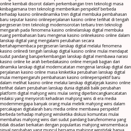
online kembali disorot dalam perkembangan tren teknologi masa
kini
bagaimana tren teknologi memberikan perspektif berbeda
terhadap kasino online
dinamika tren digital membuka pembahasan
baru seputar kasino online
perjalanan kasino online terlihat di tengah
pergeseran tren teknologi modern
sorotan terbaru tren teknologi
mengarah pada fenomena kasino online
lanskap digital membuka
ruang pembahasan baru mengenai kasino online
kasino online dalam
lanskap digital yang mengalami perubahan secara
bertahap
membaca pergeseran lanskap digital melalui fenomena
kasino online
di tengah lanskap digital kasino online mulai mendapat
sudut pandang baru
perkembangan lanskap digital membawa narasi
kasino online ke arah berbeda
kasino online menjadi bagian dari
dinamika lanskap digital modern
catatan mengenai lanskap digital dan
perjalanan kasino online masa kini
ketika perubahan lanskap digital
mulai mempengaruhi pembahasan kasino online
perspektif baru
dalam melihat kasino online melalui lanskap digital
jejak kasino online
terlihat dalam perubahan lanskap dunia digital
di balik perubahan
platform digital mahjong wins mulai sering diperbincangkan
catatan
redaksi yang menyoroti kehadiran mahjong wins di era media
modern
mengapa banyak orang mulai melirik mahjong wins dalam
percakapan digital
arah baru media online membawa perspektif
berbeda terhadap mahjong wins
ketika diskusi komunitas mulai
membahas mahjong wins dari sudut pandang baru
fenomena yang
tidak disadari berkaitan dengan popularitas mahjong wins
membaca
sinyal perubahan yang muncul bersama mahjong wins
tidak hanya