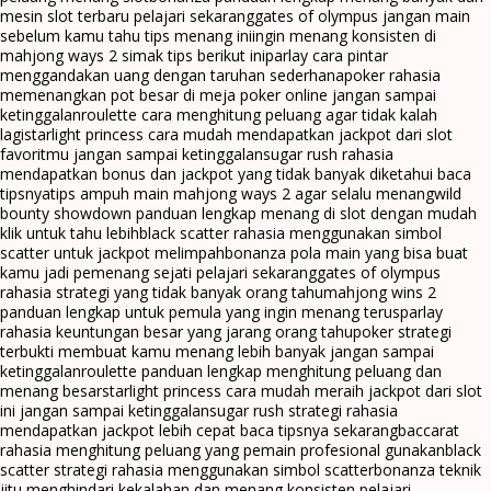
mesin slot terbaru pelajari sekarang
gates of olympus jangan main
sebelum kamu tahu tips menang ini
ingin menang konsisten di
mahjong ways 2 simak tips berikut ini
parlay cara pintar
menggandakan uang dengan taruhan sederhana
poker rahasia
memenangkan pot besar di meja poker online jangan sampai
ketinggalan
roulette cara menghitung peluang agar tidak kalah
lagi
starlight princess cara mudah mendapatkan jackpot dari slot
favoritmu jangan sampai ketinggalan
sugar rush rahasia
mendapatkan bonus dan jackpot yang tidak banyak diketahui baca
tipsnya
tips ampuh main mahjong ways 2 agar selalu menang
wild
bounty showdown panduan lengkap menang di slot dengan mudah
klik untuk tahu lebih
black scatter rahasia menggunakan simbol
scatter untuk jackpot melimpah
bonanza pola main yang bisa buat
kamu jadi pemenang sejati pelajari sekarang
gates of olympus
rahasia strategi yang tidak banyak orang tahu
mahjong wins 2
panduan lengkap untuk pemula yang ingin menang terus
parlay
rahasia keuntungan besar yang jarang orang tahu
poker strategi
terbukti membuat kamu menang lebih banyak jangan sampai
ketinggalan
roulette panduan lengkap menghitung peluang dan
menang besar
starlight princess cara mudah meraih jackpot dari slot
ini jangan sampai ketinggalan
sugar rush strategi rahasia
mendapatkan jackpot lebih cepat baca tipsnya sekarang
baccarat
rahasia menghitung peluang yang pemain profesional gunakan
black
scatter strategi rahasia menggunakan simbol scatter
bonanza teknik
jitu menghindari kekalahan dan menang konsisten pelajari