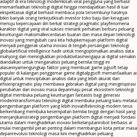
adaptif di era teknologi modern
kisah viral pengguna yang berhasil
memanfaatkan teknologi digital hingga mendapatkan hasil di luar
ekspektasi
ai digital berhasil membaca pola tersembunyi hasilnya
bikin banyak orang terkejut
kisah investor toko baju dari keraguan
menuju kepercayaan diri berkat strategi pragmatic play
fenomena
karakter digital yang viral sukses menarik perhatian berburu peluang
keuntungan maksimal
kecerdasan buatan dan masa depan teknologi
inovasi yang mengubah cara kita hidup
kemajuan platform digital
menjadi penggerak utama inovasi di tengah persaingan teknologi
global
artificial intelligence hadir untuk mengoptimalkan analisis data
mahjong dan meningkatkan produktivitas
mengapa ai digital semakin
diandalkan untuk menganalisis peluang bernilai tinggi ini
alasannya
mengungkap faktor yang membuat game pgsoft tetap
populer di kalangan penggemar game digital
pgsoft memanfaatkan ai
digital untuk menciptakan analisis data yang lebih akurat dan
efisien
pragmatic play membawa gebrakan digital yang menginspirasi
perubahan dan inovasi masa depan
maju pesat ekosistem teknologi
digital membuka peluang keuntungan fantastis bagi generasi
modern
transformasi teknologi digital membuka peluang baru melalui
pengembangan platform yang lebih inovatif
teknologi modern terus
berkembang membuka kesempatan bernilai tinggi dengan hasil yang
menjanjikan
strategi pengembangan platform digital menjadi fondasi
utama dalam menghadirkan inovasi berkelanjutan
robot berbasis ai
mulai mengambil peran penting dalam membangun kota pintar masa
depan
revolusi teknologi masa kini menghadirkan peluang