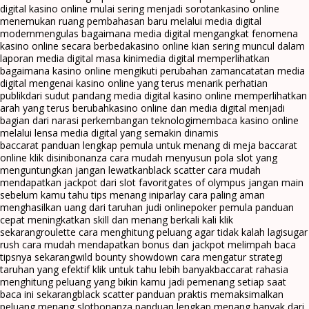
digital kasino online mulai sering menjadi sorotan
kasino online
menemukan ruang pembahasan baru melalui media digital
modern
mengulas bagaimana media digital mengangkat fenomena
kasino online secara berbeda
kasino online kian sering muncul dalam
laporan media digital masa kini
media digital memperlihatkan
bagaimana kasino online mengikuti perubahan zaman
catatan media
digital mengenai kasino online yang terus menarik perhatian
publik
dari sudut pandang media digital kasino online memperlihatkan
arah yang terus berubah
kasino online dan media digital menjadi
bagian dari narasi perkembangan teknologi
membaca kasino online
melalui lensa media digital yang semakin dinamis
baccarat panduan lengkap pemula untuk menang di meja baccarat
online klik disini
bonanza cara mudah menyusun pola slot yang
menguntungkan jangan lewatkan
black scatter cara mudah
mendapatkan jackpot dari slot favorit
gates of olympus jangan main
sebelum kamu tahu tips menang ini
parlay cara paling aman
menghasilkan uang dari taruhan judi online
poker pemula panduan
cepat meningkatkan skill dan menang berkali kali klik
sekarang
roulette cara menghitung peluang agar tidak kalah lagi
sugar
rush cara mudah mendapatkan bonus dan jackpot melimpah baca
tipsnya sekarang
wild bounty showdown cara mengatur strategi
taruhan yang efektif klik untuk tahu lebih banyak
baccarat rahasia
menghitung peluang yang bikin kamu jadi pemenang setiap saat
baca ini sekarang
black scatter panduan praktis memaksimalkan
peluang menang slot
bonanza panduan lengkap menang banyak dari