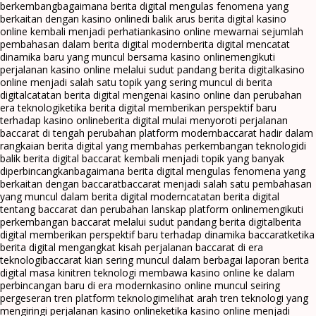
berkembang
bagaimana berita digital mengulas fenomena yang
berkaitan dengan kasino online
di balik arus berita digital kasino
online kembali menjadi perhatian
kasino online mewarnai sejumlah
pembahasan dalam berita digital modern
berita digital mencatat
dinamika baru yang muncul bersama kasino online
mengikuti
perjalanan kasino online melalui sudut pandang berita digital
kasino
online menjadi salah satu topik yang sering muncul di berita
digital
catatan berita digital mengenai kasino online dan perubahan
era teknologi
ketika berita digital memberikan perspektif baru
terhadap kasino online
berita digital mulai menyoroti perjalanan
baccarat di tengah perubahan platform modern
baccarat hadir dalam
rangkaian berita digital yang membahas perkembangan teknologi
di
balik berita digital baccarat kembali menjadi topik yang banyak
diperbincangkan
bagaimana berita digital mengulas fenomena yang
berkaitan dengan baccarat
baccarat menjadi salah satu pembahasan
yang muncul dalam berita digital modern
catatan berita digital
tentang baccarat dan perubahan lanskap platform online
mengikuti
perkembangan baccarat melalui sudut pandang berita digital
berita
digital memberikan perspektif baru terhadap dinamika baccarat
ketika
berita digital mengangkat kisah perjalanan baccarat di era
teknologi
baccarat kian sering muncul dalam berbagai laporan berita
digital masa kini
tren teknologi membawa kasino online ke dalam
perbincangan baru di era modern
kasino online muncul seiring
pergeseran tren platform teknologi
melihat arah tren teknologi yang
mengiringi perjalanan kasino online
ketika kasino online menjadi