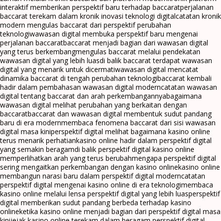
interaktif memberikan perspektif baru terhadap baccarat
perjalanan
baccarat terekam dalam kronik inovasi teknologi digital
catatan kronik
modern mengulas baccarat dari perspektif perubahan
teknologi
wawasan digital membuka perspektif baru mengenai
perjalanan baccarat
baccarat menjadi bagian dari wawasan digital
yang terus berkembang
mengulas baccarat melalui pendekatan
wawasan digital yang lebih luas
di balik baccarat terdapat wawasan
digital yang menarik untuk dicermati
wawasan digital mencatat
dinamika baccarat di tengah perubahan teknologi
baccarat kembali
hadir dalam pembahasan wawasan digital modern
catatan wawasan
digital tentang baccarat dan arah perkembangannya
bagaimana
wawasan digital melihat perubahan yang berkaitan dengan
baccarat
baccarat dan wawasan digital membentuk sudut pandang
baru di era modern
membaca fenomena baccarat dari sisi wawasan
digital masa kini
perspektif digital melihat bagaimana kasino online
terus menarik perhatian
kasino online hadir dalam perspektif digital
yang semakin beragam
di balik perspektif digital kasino online
memperlihatkan arah yang terus berubah
mengapa perspektif digital
sering mengaitkan perkembangan dengan kasino online
kasino online
membangun narasi baru dalam perspektif digital modern
catatan
perspektif digital mengenai kasino online di era teknologi
membaca
kasino online melalui lensa perspektif digital yang lebih luas
perspektif
digital memberikan sudut pandang berbeda terhadap kasino
online
ketika kasino online menjadi bagian dari perspektif digital masa
kini
jejak kasino online terekam dalam beragam perspektif digital