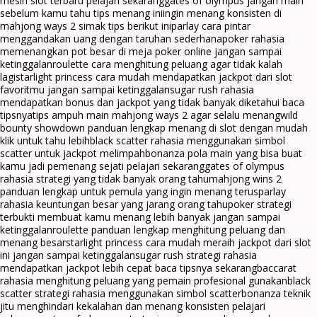
mesin slot terbaru pelajari sekarang
gates of olympus jangan main
sebelum kamu tahu tips menang ini
ingin menang konsisten di
mahjong ways 2 simak tips berikut ini
parlay cara pintar
menggandakan uang dengan taruhan sederhana
poker rahasia
memenangkan pot besar di meja poker online jangan sampai
ketinggalan
roulette cara menghitung peluang agar tidak kalah
lagi
starlight princess cara mudah mendapatkan jackpot dari slot
favoritmu jangan sampai ketinggalan
sugar rush rahasia
mendapatkan bonus dan jackpot yang tidak banyak diketahui baca
tipsnya
tips ampuh main mahjong ways 2 agar selalu menang
wild
bounty showdown panduan lengkap menang di slot dengan mudah
klik untuk tahu lebih
black scatter rahasia menggunakan simbol
scatter untuk jackpot melimpah
bonanza pola main yang bisa buat
kamu jadi pemenang sejati pelajari sekarang
gates of olympus
rahasia strategi yang tidak banyak orang tahu
mahjong wins 2
panduan lengkap untuk pemula yang ingin menang terus
parlay
rahasia keuntungan besar yang jarang orang tahu
poker strategi
terbukti membuat kamu menang lebih banyak jangan sampai
ketinggalan
roulette panduan lengkap menghitung peluang dan
menang besar
starlight princess cara mudah meraih jackpot dari slot
ini jangan sampai ketinggalan
sugar rush strategi rahasia
mendapatkan jackpot lebih cepat baca tipsnya sekarang
baccarat
rahasia menghitung peluang yang pemain profesional gunakan
black
scatter strategi rahasia menggunakan simbol scatter
bonanza teknik
jitu menghindari kekalahan dan menang konsisten pelajari