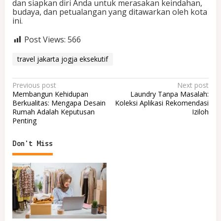
dan siapkan diri Anda untuk merasakan keindahan,
budaya, dan petualangan yang ditawarkan oleh kota
ini.
Post Views:
566
travel jakarta jogja eksekutif
P
Previous post
Next post
Membangun Kehidupan
Laundry Tanpa Masalah:
o
Berkualitas: Mengapa Desain
Koleksi Aplikasi Rekomendasi
Rumah Adalah Keputusan
Iziloh
s
Penting
t
n
Don't Miss
a
v
i
g
a