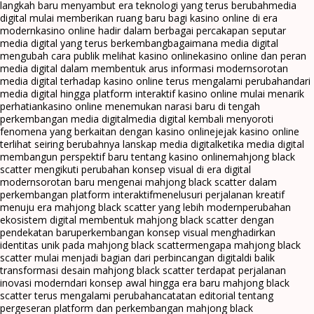
langkah baru menyambut era teknologi yang terus berubah
media
digital mulai memberikan ruang baru bagi kasino online di era
modern
kasino online hadir dalam berbagai percakapan seputar
media digital yang terus berkembang
bagaimana media digital
mengubah cara publik melihat kasino online
kasino online dan peran
media digital dalam membentuk arus informasi modern
sorotan
media digital terhadap kasino online terus mengalami perubahan
dari
media digital hingga platform interaktif kasino online mulai menarik
perhatian
kasino online menemukan narasi baru di tengah
perkembangan media digital
media digital kembali menyoroti
fenomena yang berkaitan dengan kasino online
jejak kasino online
terlihat seiring berubahnya lanskap media digital
ketika media digital
membangun perspektif baru tentang kasino online
mahjong black
scatter mengikuti perubahan konsep visual di era digital
modern
sorotan baru mengenai mahjong black scatter dalam
perkembangan platform interaktif
menelusuri perjalanan kreatif
menuju era mahjong black scatter yang lebih modern
perubahan
ekosistem digital membentuk mahjong black scatter dengan
pendekatan baru
perkembangan konsep visual menghadirkan
identitas unik pada mahjong black scatter
mengapa mahjong black
scatter mulai menjadi bagian dari perbincangan digital
di balik
transformasi desain mahjong black scatter terdapat perjalanan
inovasi modern
dari konsep awal hingga era baru mahjong black
scatter terus mengalami perubahan
catatan editorial tentang
pergeseran platform dan perkembangan mahjong black