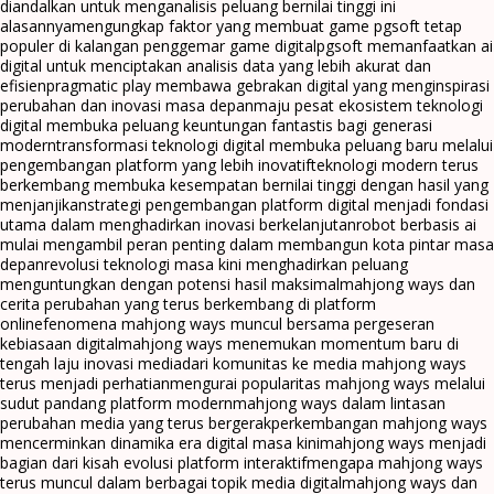
diandalkan untuk menganalisis peluang bernilai tinggi ini
alasannya
mengungkap faktor yang membuat game pgsoft tetap
populer di kalangan penggemar game digital
pgsoft memanfaatkan ai
digital untuk menciptakan analisis data yang lebih akurat dan
efisien
pragmatic play membawa gebrakan digital yang menginspirasi
perubahan dan inovasi masa depan
maju pesat ekosistem teknologi
digital membuka peluang keuntungan fantastis bagi generasi
modern
transformasi teknologi digital membuka peluang baru melalui
pengembangan platform yang lebih inovatif
teknologi modern terus
berkembang membuka kesempatan bernilai tinggi dengan hasil yang
menjanjikan
strategi pengembangan platform digital menjadi fondasi
utama dalam menghadirkan inovasi berkelanjutan
robot berbasis ai
mulai mengambil peran penting dalam membangun kota pintar masa
depan
revolusi teknologi masa kini menghadirkan peluang
menguntungkan dengan potensi hasil maksimal
mahjong ways dan
cerita perubahan yang terus berkembang di platform
online
fenomena mahjong ways muncul bersama pergeseran
kebiasaan digital
mahjong ways menemukan momentum baru di
tengah laju inovasi media
dari komunitas ke media mahjong ways
terus menjadi perhatian
mengurai popularitas mahjong ways melalui
sudut pandang platform modern
mahjong ways dalam lintasan
perubahan media yang terus bergerak
perkembangan mahjong ways
mencerminkan dinamika era digital masa kini
mahjong ways menjadi
bagian dari kisah evolusi platform interaktif
mengapa mahjong ways
terus muncul dalam berbagai topik media digital
mahjong ways dan