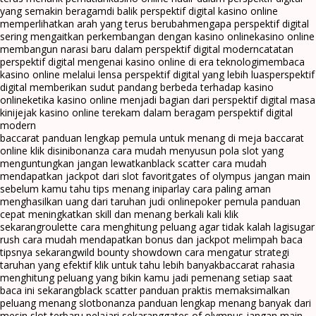
yang semakin beragam
di balik perspektif digital kasino online
memperlihatkan arah yang terus berubah
mengapa perspektif digital
sering mengaitkan perkembangan dengan kasino online
kasino online
membangun narasi baru dalam perspektif digital modern
catatan
perspektif digital mengenai kasino online di era teknologi
membaca
kasino online melalui lensa perspektif digital yang lebih luas
perspektif
digital memberikan sudut pandang berbeda terhadap kasino
online
ketika kasino online menjadi bagian dari perspektif digital masa
kini
jejak kasino online terekam dalam beragam perspektif digital
modern
baccarat panduan lengkap pemula untuk menang di meja baccarat
online klik disini
bonanza cara mudah menyusun pola slot yang
menguntungkan jangan lewatkan
black scatter cara mudah
mendapatkan jackpot dari slot favorit
gates of olympus jangan main
sebelum kamu tahu tips menang ini
parlay cara paling aman
menghasilkan uang dari taruhan judi online
poker pemula panduan
cepat meningkatkan skill dan menang berkali kali klik
sekarang
roulette cara menghitung peluang agar tidak kalah lagi
sugar
rush cara mudah mendapatkan bonus dan jackpot melimpah baca
tipsnya sekarang
wild bounty showdown cara mengatur strategi
taruhan yang efektif klik untuk tahu lebih banyak
baccarat rahasia
menghitung peluang yang bikin kamu jadi pemenang setiap saat
baca ini sekarang
black scatter panduan praktis memaksimalkan
peluang menang slot
bonanza panduan lengkap menang banyak dari
mesin slot terbaru pelajari sekarang
gates of olympus jangan main