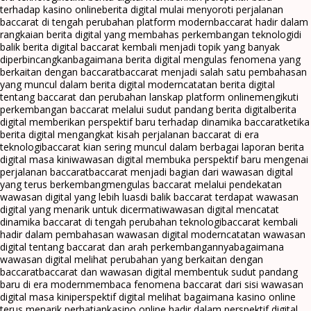
terhadap kasino online
berita digital mulai menyoroti perjalanan
baccarat di tengah perubahan platform modern
baccarat hadir dalam
rangkaian berita digital yang membahas perkembangan teknologi
di
balik berita digital baccarat kembali menjadi topik yang banyak
diperbincangkan
bagaimana berita digital mengulas fenomena yang
berkaitan dengan baccarat
baccarat menjadi salah satu pembahasan
yang muncul dalam berita digital modern
catatan berita digital
tentang baccarat dan perubahan lanskap platform online
mengikuti
perkembangan baccarat melalui sudut pandang berita digital
berita
digital memberikan perspektif baru terhadap dinamika baccarat
ketika
berita digital mengangkat kisah perjalanan baccarat di era
teknologi
baccarat kian sering muncul dalam berbagai laporan berita
digital masa kini
wawasan digital membuka perspektif baru mengenai
perjalanan baccarat
baccarat menjadi bagian dari wawasan digital
yang terus berkembang
mengulas baccarat melalui pendekatan
wawasan digital yang lebih luas
di balik baccarat terdapat wawasan
digital yang menarik untuk dicermati
wawasan digital mencatat
dinamika baccarat di tengah perubahan teknologi
baccarat kembali
hadir dalam pembahasan wawasan digital modern
catatan wawasan
digital tentang baccarat dan arah perkembangannya
bagaimana
wawasan digital melihat perubahan yang berkaitan dengan
baccarat
baccarat dan wawasan digital membentuk sudut pandang
baru di era modern
membaca fenomena baccarat dari sisi wawasan
digital masa kini
perspektif digital melihat bagaimana kasino online
terus menarik perhatian
kasino online hadir dalam perspektif digital