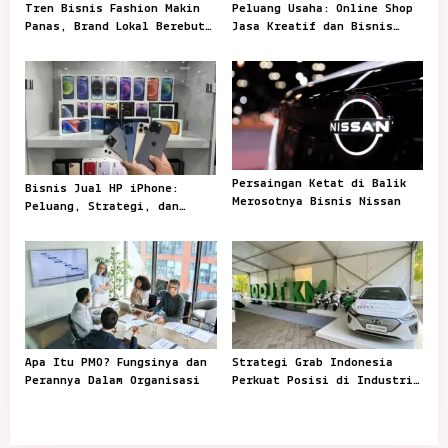
t
Tren Bisnis Fashion Makin
Peluang Usaha: Online Shop
Panas, Brand Lokal Berebut
Jasa Kreatif dan Bisnis
i
Perhatian Pembeli
Rumahan
o
n
Persaingan Ketat di Balik
Bisnis Jual HP iPhone:
Merosotnya Bisnis Nissan
Peluang, Strategi, dan
Tantangan di Pasar
Apa Itu PMO? Fungsinya dan
Strategi Grab Indonesia
Perannya Dalam Organisasi
Perkuat Posisi di Industri
Ride-Hailing