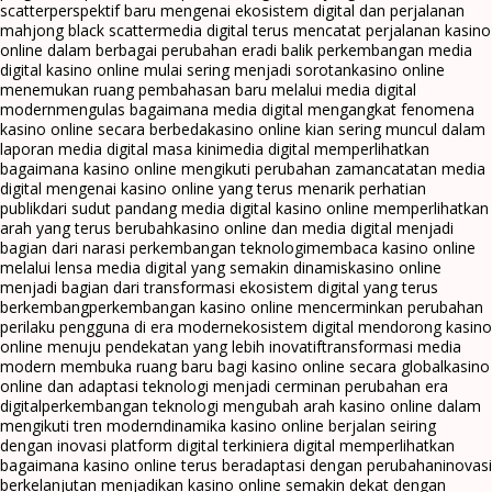
scatter
perspektif baru mengenai ekosistem digital dan perjalanan
mahjong black scatter
media digital terus mencatat perjalanan kasino
online dalam berbagai perubahan era
di balik perkembangan media
digital kasino online mulai sering menjadi sorotan
kasino online
menemukan ruang pembahasan baru melalui media digital
modern
mengulas bagaimana media digital mengangkat fenomena
kasino online secara berbeda
kasino online kian sering muncul dalam
laporan media digital masa kini
media digital memperlihatkan
bagaimana kasino online mengikuti perubahan zaman
catatan media
digital mengenai kasino online yang terus menarik perhatian
publik
dari sudut pandang media digital kasino online memperlihatkan
arah yang terus berubah
kasino online dan media digital menjadi
bagian dari narasi perkembangan teknologi
membaca kasino online
melalui lensa media digital yang semakin dinamis
kasino online
menjadi bagian dari transformasi ekosistem digital yang terus
berkembang
perkembangan kasino online mencerminkan perubahan
perilaku pengguna di era modern
ekosistem digital mendorong kasino
online menuju pendekatan yang lebih inovatif
transformasi media
modern membuka ruang baru bagi kasino online secara global
kasino
online dan adaptasi teknologi menjadi cerminan perubahan era
digital
perkembangan teknologi mengubah arah kasino online dalam
mengikuti tren modern
dinamika kasino online berjalan seiring
dengan inovasi platform digital terkini
era digital memperlihatkan
bagaimana kasino online terus beradaptasi dengan perubahan
inovasi
berkelanjutan menjadikan kasino online semakin dekat dengan