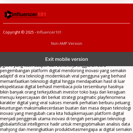
Copyright © 2025 -
Influencer101
Non AMP Version
transformasi digital pragmatic play menjadi inspirasi baru dalam
Exit mobile version
menghadirkan inovasi berkualitas
ai digital menjadi kunci analisis data
pgsoft yang lebih adaptif dan berkinerja tinggi
arah baru
pengembangan platform digital mendorong inovasi yang semakin
adaptif di era teknologi modern
kisah viral pengguna yang berhasil
memanfaatkan teknologi digital hingga mendapatkan hasil di luar
ekspektasi
ai digital berhasil membaca pola tersembunyi hasilnya
bikin banyak orang terkejut
kisah investor toko baju dari keraguan
menuju kepercayaan diri berkat strategi pragmatic play
fenomena
karakter digital yang viral sukses menarik perhatian berburu peluang
keuntungan maksimal
kecerdasan buatan dan masa depan teknologi
inovasi yang mengubah cara kita hidup
kemajuan platform digital
menjadi penggerak utama inovasi di tengah persaingan teknologi
global
artificial intelligence hadir untuk mengoptimalkan analisis data
mahjong dan meningkatkan produktivitas
mengapa ai digital semakin