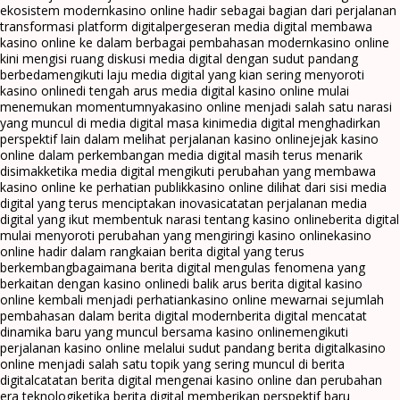
ekosistem modern
kasino online hadir sebagai bagian dari perjalanan
transformasi platform digital
pergeseran media digital membawa
kasino online ke dalam berbagai pembahasan modern
kasino online
kini mengisi ruang diskusi media digital dengan sudut pandang
berbeda
mengikuti laju media digital yang kian sering menyoroti
kasino online
di tengah arus media digital kasino online mulai
menemukan momentumnya
kasino online menjadi salah satu narasi
yang muncul di media digital masa kini
media digital menghadirkan
perspektif lain dalam melihat perjalanan kasino online
jejak kasino
online dalam perkembangan media digital masih terus menarik
disimak
ketika media digital mengikuti perubahan yang membawa
kasino online ke perhatian publik
kasino online dilihat dari sisi media
digital yang terus menciptakan inovasi
catatan perjalanan media
digital yang ikut membentuk narasi tentang kasino online
berita digital
mulai menyoroti perubahan yang mengiringi kasino online
kasino
online hadir dalam rangkaian berita digital yang terus
berkembang
bagaimana berita digital mengulas fenomena yang
berkaitan dengan kasino online
di balik arus berita digital kasino
online kembali menjadi perhatian
kasino online mewarnai sejumlah
pembahasan dalam berita digital modern
berita digital mencatat
dinamika baru yang muncul bersama kasino online
mengikuti
perjalanan kasino online melalui sudut pandang berita digital
kasino
online menjadi salah satu topik yang sering muncul di berita
digital
catatan berita digital mengenai kasino online dan perubahan
era teknologi
ketika berita digital memberikan perspektif baru