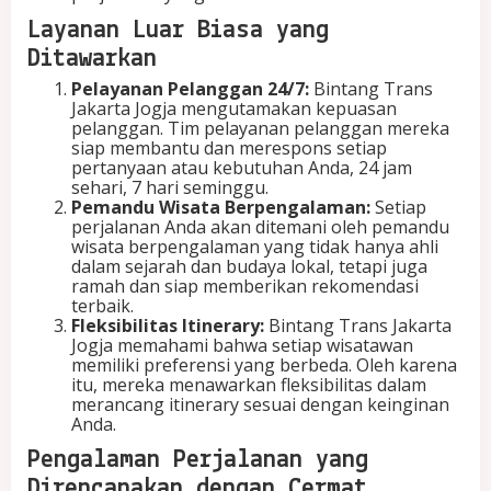
a
y
Layanan Luar Biasa yang
a
Ditawarkan
n
a
Pelayanan Pelanggan 24/7:
Bintang Trans
n
Jakarta Jogja mengutamakan kepuasan
L
pelanggan. Tim pelayanan pelanggan mereka
u
siap membantu dan merespons setiap
a
pertanyaan atau kebutuhan Anda, 24 jam
r
sehari, 7 hari seminggu.
B
Pemandu Wisata Berpengalaman:
Setiap
i
perjalanan Anda akan ditemani oleh pemandu
a
wisata berpengalaman yang tidak hanya ahli
s
dalam sejarah dan budaya lokal, tetapi juga
a
ramah dan siap memberikan rekomendasi
!
terbaik.
Fleksibilitas Itinerary:
Bintang Trans Jakarta
Jogja memahami bahwa setiap wisatawan
memiliki preferensi yang berbeda. Oleh karena
itu, mereka menawarkan fleksibilitas dalam
merancang itinerary sesuai dengan keinginan
Anda.
Pengalaman Perjalanan yang
Direncanakan dengan Cermat