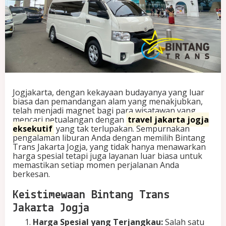
A
n
d
a
d
e
n
g
a
n
Jogjakarta, dengan kekayaan budayanya yang luar
B
biasa dan pemandangan alam yang menakjubkan,
i
telah menjadi magnet bagi para wisatawan yang
n
mencari petualangan dengan
travel jakarta jogja
t
eksekutif
yang tak terlupakan. Sempurnakan
a
pengalaman liburan Anda dengan memilih Bintang
n
Trans Jakarta Jogja, yang tidak hanya menawarkan
g
harga spesial tetapi juga layanan luar biasa untuk
T
memastikan setiap momen perjalanan Anda
r
berkesan.
a
n
Keistimewaan Bintang Trans
s
Jakarta Jogja
J
a
Harga Spesial yang Terjangkau:
Salah satu
k