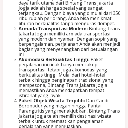
daya tarik utama dari Bintang Trans Jakarta
a
Jogja adalah harga spesial yang sangat
r
terjangkau. Dengan biaya yang dimulai dari 350
t
ribu rupiah per orang, Anda bisa menikmati
a
liburan berkualitas tanpa menguras dompet.
J
Armada Transportasi Modern:
Bintang Trans
o
Jakarta Jogja memiliki armada transportasi
g
yang modern dan nyaman. Dengan sopir yang
j
berpengalaman, perjalanan Anda akan menjadi
a
bagian yang menyenangkan dari petualangan
:
ini.
H
Akomodasi Berkualitas Tinggi:
Paket
a
perjalanan ini tidak hanya mencakup
r
transportasi, tetapi juga akomodasi yang
g
berkualitas tinggi. Mulai dari hotel-hotel
a
terbaik hingga penginapan tradisional yang
S
mempesona, Bintang Trans Jakarta Jogja
p
memastikan Anda mendapatkan tempat
e
istirahat yang layak.
s
Paket Objek Wisata Terpilih:
Dari Candi
i
Borobudur yang megah hingga Pantai
a
Parangtritis yang menakjubkan, Bintang Trans
l
Jakarta Jogja telah memilih destinasi wisata
,
terbaik untuk memastikan pengalaman
L
perjalanan yang memuaskan.