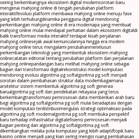
seiring berkembangnya ekosistem digital modern
sorotan baru
mengenai mahjong online di tengah perubahan platform
interaktif
evolusi platform membawa mahjong online menuju fase
yang lebih terhubung
dinamika pengguna digital mendorong
perkembangan mahjong online di era modern
apa yang membuat
mahjong online mulai mendapat perhatian dalam ekosistem digital
di
balik transformasi media interaktif terdapat kisah perjalanan
mahjong online
sejak awal kemunculannya hingga era modern
mahjong online terus mengalami perubahan
menelusuri
perkembangan teknologi yang membentuk ekosistem mahjong
online
catatan editorial tentang perubahan platform dan perjalanan
mahjong online
pandangan baru melihat mahjong online sebagai
bagian dari transformasi digital
rekonstruksi model komputasi
mendorong evolusi algoritma pg soft
algoritma pg soft menjadi
sorotan dalam pembahasan struktur data modern
bagaimana
arsitektur sistem membentuk algoritma pg soft generasi
baru
algoritma pg soft dan pendekatan rekayasa yang terus
berkembang
transformasi pemrosesan data memberikan arah baru
bagi algoritma pg soft
algoritma pg soft mulai beradaptasi dengan
model komputasi terdistribusi
mengulas strategi optimalisasi pada
algoritma pg soft modern
algoritma pg soft membuka perspektif
baru terhadap infrastruktur digital
efisiensi pemrosesan menjadi
bagian penting dari algoritma pg soft
algoritma pg soft
dikembangkan melalui pola komputasi yang lebih adaptif
topik baru
kasino online menjadi yang kian sering mengisi ruang pembahasan