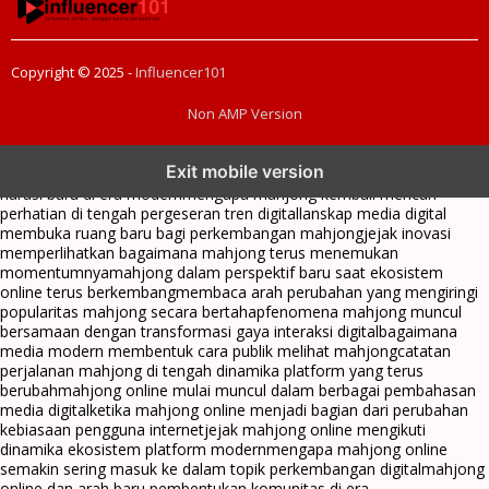
Copyright © 2025 -
Influencer101
Non AMP Version
mahjong menjadi sorotan dalam perubahan pola interaksi digital
Exit mobile version
masa kini
dari komunitas hingga platform mahjong membangun
narasi baru di era modern
mengapa mahjong kembali mencuri
perhatian di tengah pergeseran tren digital
lanskap media digital
membuka ruang baru bagi perkembangan mahjong
jejak inovasi
memperlihatkan bagaimana mahjong terus menemukan
momentumnya
mahjong dalam perspektif baru saat ekosistem
online terus berkembang
membaca arah perubahan yang mengiringi
popularitas mahjong secara bertahap
fenomena mahjong muncul
bersamaan dengan transformasi gaya interaksi digital
bagaimana
media modern membentuk cara publik melihat mahjong
catatan
perjalanan mahjong di tengah dinamika platform yang terus
berubah
mahjong online mulai muncul dalam berbagai pembahasan
media digital
ketika mahjong online menjadi bagian dari perubahan
kebiasaan pengguna internet
jejak mahjong online mengikuti
dinamika ekosistem platform modern
mengapa mahjong online
semakin sering masuk ke dalam topik perkembangan digital
mahjong
online dan arah baru pembentukan komunitas di era