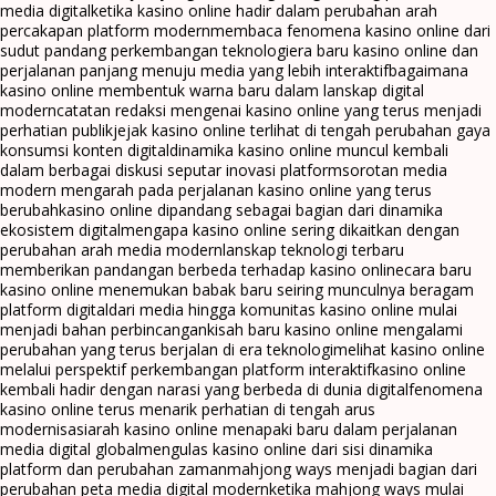
media digital
ketika kasino online hadir dalam perubahan arah
percakapan platform modern
membaca fenomena kasino online dari
sudut pandang perkembangan teknologi
era baru kasino online dan
perjalanan panjang menuju media yang lebih interaktif
bagaimana
kasino online membentuk warna baru dalam lanskap digital
modern
catatan redaksi mengenai kasino online yang terus menjadi
perhatian publik
jejak kasino online terlihat di tengah perubahan gaya
konsumsi konten digital
dinamika kasino online muncul kembali
dalam berbagai diskusi seputar inovasi platform
sorotan media
modern mengarah pada perjalanan kasino online yang terus
berubah
kasino online dipandang sebagai bagian dari dinamika
ekosistem digital
mengapa kasino online sering dikaitkan dengan
perubahan arah media modern
lanskap teknologi terbaru
memberikan pandangan berbeda terhadap kasino online
cara baru
kasino online menemukan babak baru seiring munculnya beragam
platform digital
dari media hingga komunitas kasino online mulai
menjadi bahan perbincangan
kisah baru kasino online mengalami
perubahan yang terus berjalan di era teknologi
melihat kasino online
melalui perspektif perkembangan platform interaktif
kasino online
kembali hadir dengan narasi yang berbeda di dunia digital
fenomena
kasino online terus menarik perhatian di tengah arus
modernisasi
arah kasino online menapaki baru dalam perjalanan
media digital global
mengulas kasino online dari sisi dinamika
platform dan perubahan zaman
mahjong ways menjadi bagian dari
perubahan peta media digital modern
ketika mahjong ways mulai