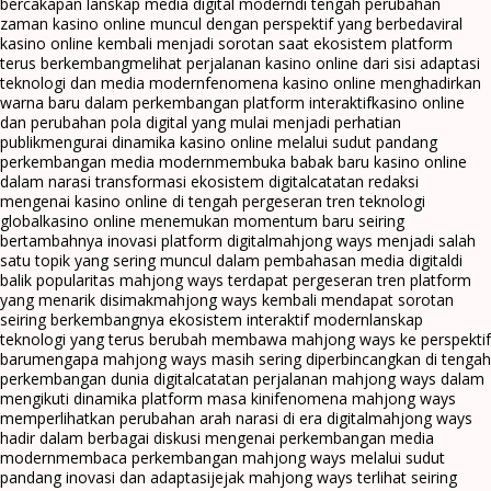
bercakapan lanskap media digital modern
di tengah perubahan
zaman kasino online muncul dengan perspektif yang berbeda
viral
kasino online kembali menjadi sorotan saat ekosistem platform
terus berkembang
melihat perjalanan kasino online dari sisi adaptasi
teknologi dan media modern
fenomena kasino online menghadirkan
warna baru dalam perkembangan platform interaktif
kasino online
dan perubahan pola digital yang mulai menjadi perhatian
publik
mengurai dinamika kasino online melalui sudut pandang
perkembangan media modern
membuka babak baru kasino online
dalam narasi transformasi ekosistem digital
catatan redaksi
mengenai kasino online di tengah pergeseran tren teknologi
global
kasino online menemukan momentum baru seiring
bertambahnya inovasi platform digital
mahjong ways menjadi salah
satu topik yang sering muncul dalam pembahasan media digital
di
balik popularitas mahjong ways terdapat pergeseran tren platform
yang menarik disimak
mahjong ways kembali mendapat sorotan
seiring berkembangnya ekosistem interaktif modern
lanskap
teknologi yang terus berubah membawa mahjong ways ke perspektif
baru
mengapa mahjong ways masih sering diperbincangkan di tengah
perkembangan dunia digital
catatan perjalanan mahjong ways dalam
mengikuti dinamika platform masa kini
fenomena mahjong ways
memperlihatkan perubahan arah narasi di era digital
mahjong ways
hadir dalam berbagai diskusi mengenai perkembangan media
modern
membaca perkembangan mahjong ways melalui sudut
pandang inovasi dan adaptasi
jejak mahjong ways terlihat seiring