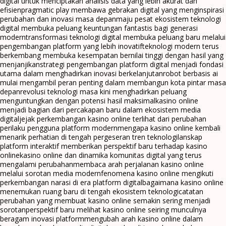
digital untuk menciptakan analisis data yang lebih akurat dan
efisien
pragmatic play membawa gebrakan digital yang menginspirasi
perubahan dan inovasi masa depan
maju pesat ekosistem teknologi
digital membuka peluang keuntungan fantastis bagi generasi
modern
transformasi teknologi digital membuka peluang baru melalui
pengembangan platform yang lebih inovatif
teknologi modern terus
berkembang membuka kesempatan bernilai tinggi dengan hasil yang
menjanjikan
strategi pengembangan platform digital menjadi fondasi
utama dalam menghadirkan inovasi berkelanjutan
robot berbasis ai
mulai mengambil peran penting dalam membangun kota pintar masa
depan
revolusi teknologi masa kini menghadirkan peluang
menguntungkan dengan potensi hasil maksimal
kasino online
menjadi bagian dari percakapan baru dalam ekosistem media
digital
jejak perkembangan kasino online terlihat dari perubahan
perilaku pengguna platform modern
mengapa kasino online kembali
menarik perhatian di tengah pergeseran tren teknologi
lanskap
platform interaktif memberikan perspektif baru terhadap kasino
online
kasino online dan dinamika komunitas digital yang terus
mengalami perubahan
membaca arah perjalanan kasino online
melalui sorotan media modern
fenomena kasino online mengikuti
perkembangan narasi di era platform digital
bagaimana kasino online
menemukan ruang baru di tengah ekosistem teknologi
catatan
perubahan yang membuat kasino online semakin sering menjadi
sorotan
perspektif baru melihat kasino online seiring munculnya
beragam inovasi platform
mengubah arah kasino online dalam