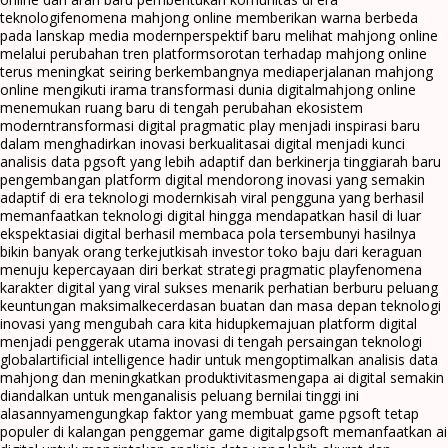
teknologi
fenomena mahjong online memberikan warna berbeda
pada lanskap media modern
perspektif baru melihat mahjong online
melalui perubahan tren platform
sorotan terhadap mahjong online
terus meningkat seiring berkembangnya media
perjalanan mahjong
online mengikuti irama transformasi dunia digital
mahjong online
menemukan ruang baru di tengah perubahan ekosistem
modern
transformasi digital pragmatic play menjadi inspirasi baru
dalam menghadirkan inovasi berkualitas
ai digital menjadi kunci
analisis data pgsoft yang lebih adaptif dan berkinerja tinggi
arah baru
pengembangan platform digital mendorong inovasi yang semakin
adaptif di era teknologi modern
kisah viral pengguna yang berhasil
memanfaatkan teknologi digital hingga mendapatkan hasil di luar
ekspektasi
ai digital berhasil membaca pola tersembunyi hasilnya
bikin banyak orang terkejut
kisah investor toko baju dari keraguan
menuju kepercayaan diri berkat strategi pragmatic play
fenomena
karakter digital yang viral sukses menarik perhatian berburu peluang
keuntungan maksimal
kecerdasan buatan dan masa depan teknologi
inovasi yang mengubah cara kita hidup
kemajuan platform digital
menjadi penggerak utama inovasi di tengah persaingan teknologi
global
artificial intelligence hadir untuk mengoptimalkan analisis data
mahjong dan meningkatkan produktivitas
mengapa ai digital semakin
diandalkan untuk menganalisis peluang bernilai tinggi ini
alasannya
mengungkap faktor yang membuat game pgsoft tetap
populer di kalangan penggemar game digital
pgsoft memanfaatkan ai