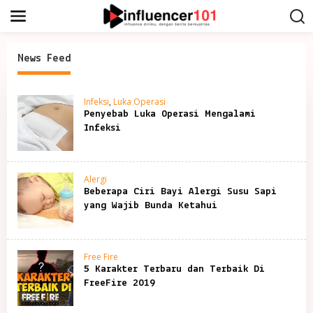
S
k
i
p
t
News Feed
o
c
I
o
n
Infeksi
,
Luka Operasi
n
f
Penyebab Luka Operasi Mengalami
t
l
Infeksi
e
u
n
e
t
n
c
Alergi
e
r
Beberapa Ciri Bayi Alergi Susu Sapi
1
yang Wajib Bunda Ketahui
0
1
Free Fire
5 Karakter Terbaru dan Terbaik Di
FreeFire 2019