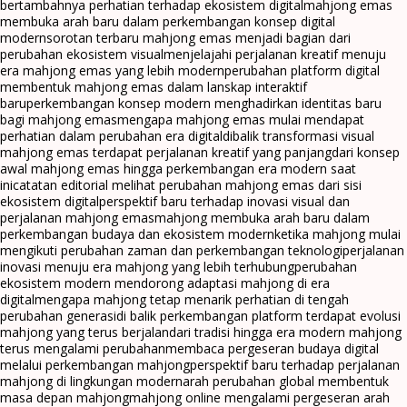
bertambahnya perhatian terhadap ekosistem digital
mahjong emas
membuka arah baru dalam perkembangan konsep digital
modern
sorotan terbaru mahjong emas menjadi bagian dari
perubahan ekosistem visual
menjelajahi perjalanan kreatif menuju
era mahjong emas yang lebih modern
perubahan platform digital
membentuk mahjong emas dalam lanskap interaktif
baru
perkembangan konsep modern menghadirkan identitas baru
bagi mahjong emas
mengapa mahjong emas mulai mendapat
perhatian dalam perubahan era digital
dibalik transformasi visual
mahjong emas terdapat perjalanan kreatif yang panjang
dari konsep
awal mahjong emas hingga perkembangan era modern saat
ini
catatan editorial melihat perubahan mahjong emas dari sisi
ekosistem digital
perspektif baru terhadap inovasi visual dan
perjalanan mahjong emas
mahjong membuka arah baru dalam
perkembangan budaya dan ekosistem modern
ketika mahjong mulai
mengikuti perubahan zaman dan perkembangan teknologi
perjalanan
inovasi menuju era mahjong yang lebih terhubung
perubahan
ekosistem modern mendorong adaptasi mahjong di era
digital
mengapa mahjong tetap menarik perhatian di tengah
perubahan generasi
di balik perkembangan platform terdapat evolusi
mahjong yang terus berjalan
dari tradisi hingga era modern mahjong
terus mengalami perubahan
membaca pergeseran budaya digital
melalui perkembangan mahjong
perspektif baru terhadap perjalanan
mahjong di lingkungan modern
arah perubahan global membentuk
masa depan mahjong
mahjong online mengalami pergeseran arah