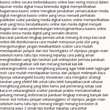
kasino online secara berbeda
kasino online kian sering muncul dalam
laporan media digital masa kini
media digital memperlihatkan
bagaimana kasino online mengikuti perubahan zaman
catatan media
digital mengenai kasino online yang terus menarik perhatian
publik
dari sudut pandang media digital kasino online memperlihatkan
arah yang terus berubah
kasino online dan media digital menjadi
bagian dari narasi perkembangan teknologi
membaca kasino online
melalui lensa media digital yang semakin dinamis
baccarat panduan lengkap pemula untuk menang di meja baccarat
online klik disini
bonanza cara mudah menyusun pola slot yang
menguntungkan jangan lewatkan
black scatter cara mudah
mendapatkan jackpot dari slot favorit
gates of olympus jangan main
sebelum kamu tahu tips menang ini
parlay cara paling aman
menghasilkan uang dari taruhan judi online
poker pemula panduan
cepat meningkatkan skill dan menang berkali kali klik
sekarang
roulette cara menghitung peluang agar tidak kalah lagi
sugar
rush cara mudah mendapatkan bonus dan jackpot melimpah baca
tipsnya sekarang
wild bounty showdown cara mengatur strategi
taruhan yang efektif klik untuk tahu lebih banyak
baccarat rahasia
menghitung peluang yang bikin kamu jadi pemenang setiap saat
baca ini sekarang
black scatter panduan praktis memaksimalkan
peluang menang slot
bonanza panduan lengkap menang banyak dari
mesin slot terbaru pelajari sekarang
gates of olympus jangan main
sebelum kamu tahu tips menang ini
ingin menang konsisten di
mahjong ways 2 simak tips berikut ini
parlay cara pintar