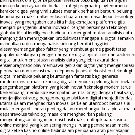
bikin banyak orang terkejut
kisah investor toko baju dari keraguan
menuju kepercayaan diri berkat strategi pragmatic play
fenomena
karakter digital yang viral sukses menarik perhatian berburu peluang
keuntungan maksimal
kecerdasan buatan dan masa depan teknologi
inovasi yang mengubah cara kita hidup
kemajuan platform digital
menjadi penggerak utama inovasi di tengah persaingan teknologi
global
artificial intelligence hadir untuk mengoptimalkan analisis data
mahjong dan meningkatkan produktivitas
mengapa ai digital semakin
diandalkan untuk menganalisis peluang bernilai tinggi ini
alasannya
mengungkap faktor yang membuat game pgsoft tetap
populer di kalangan penggemar game digital
pgsoft memanfaatkan ai
digital untuk menciptakan analisis data yang lebih akurat dan
efisien
pragmatic play membawa gebrakan digital yang menginspirasi
perubahan dan inovasi masa depan
maju pesat ekosistem teknologi
digital membuka peluang keuntungan fantastis bagi generasi
modern
transformasi teknologi digital membuka peluang baru melalui
pengembangan platform yang lebih inovatif
teknologi modern terus
berkembang membuka kesempatan bernilai tinggi dengan hasil yang
menjanjikan
strategi pengembangan platform digital menjadi fondasi
utama dalam menghadirkan inovasi berkelanjutan
robot berbasis ai
mulai mengambil peran penting dalam membangun kota pintar masa
depan
revolusi teknologi masa kini menghadirkan peluang
menguntungkan dengan potensi hasil maksimal
topik baru kasino
online menjadi yang kian sering mengisi ruang pembahasan media
digital
ketika kasino online hadir dalam perubahan arah percakapan