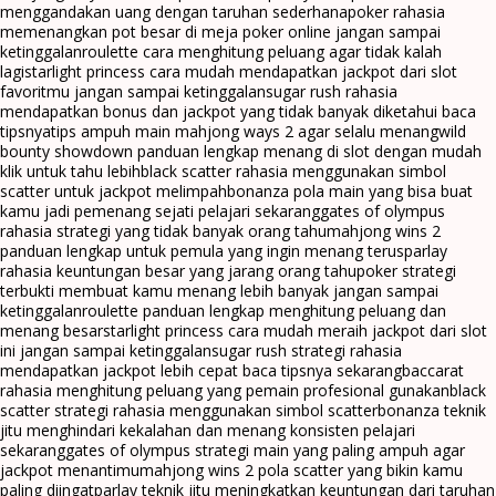
menggandakan uang dengan taruhan sederhana
poker rahasia
memenangkan pot besar di meja poker online jangan sampai
ketinggalan
roulette cara menghitung peluang agar tidak kalah
lagi
starlight princess cara mudah mendapatkan jackpot dari slot
favoritmu jangan sampai ketinggalan
sugar rush rahasia
mendapatkan bonus dan jackpot yang tidak banyak diketahui baca
tipsnya
tips ampuh main mahjong ways 2 agar selalu menang
wild
bounty showdown panduan lengkap menang di slot dengan mudah
klik untuk tahu lebih
black scatter rahasia menggunakan simbol
scatter untuk jackpot melimpah
bonanza pola main yang bisa buat
kamu jadi pemenang sejati pelajari sekarang
gates of olympus
rahasia strategi yang tidak banyak orang tahu
mahjong wins 2
panduan lengkap untuk pemula yang ingin menang terus
parlay
rahasia keuntungan besar yang jarang orang tahu
poker strategi
terbukti membuat kamu menang lebih banyak jangan sampai
ketinggalan
roulette panduan lengkap menghitung peluang dan
menang besar
starlight princess cara mudah meraih jackpot dari slot
ini jangan sampai ketinggalan
sugar rush strategi rahasia
mendapatkan jackpot lebih cepat baca tipsnya sekarang
baccarat
rahasia menghitung peluang yang pemain profesional gunakan
black
scatter strategi rahasia menggunakan simbol scatter
bonanza teknik
jitu menghindari kekalahan dan menang konsisten pelajari
sekarang
gates of olympus strategi main yang paling ampuh agar
jackpot menantimu
mahjong wins 2 pola scatter yang bikin kamu
paling diingat
parlay teknik jitu meningkatkan keuntungan dari taruhan