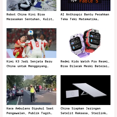
g
a
Robot China Kini Bisa
AI Anthropic Bantu Pecahkan
t
Merasakan Sentuhan, Kulit
Teka Teki Matematika
Elektronik Jadi Kunci
Berusia 87 Tahun
i
o
n
Kimi K3 Jadi Senjata Baru
Redmi Kids Watch Pro Resmi,
China untuk Menggoyang
Bisa Dilacak Meski Baterai
Keunggulan AI Amerika
Sudah Habis
Kaca Ambulans Dipukul Saat
China Siapkan Jaringan
Pengawalan, Publik Tagih
Satelit Raksasa, Starlink