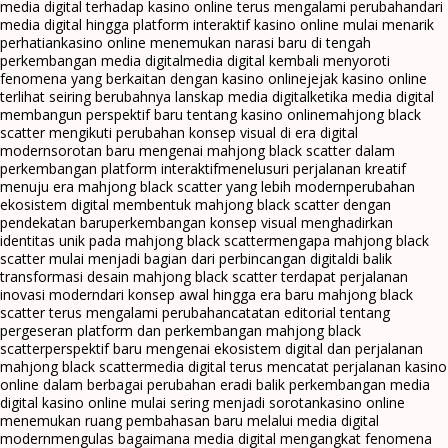
media digital terhadap kasino online terus mengalami perubahan
dari
media digital hingga platform interaktif kasino online mulai menarik
perhatian
kasino online menemukan narasi baru di tengah
perkembangan media digital
media digital kembali menyoroti
fenomena yang berkaitan dengan kasino online
jejak kasino online
terlihat seiring berubahnya lanskap media digital
ketika media digital
membangun perspektif baru tentang kasino online
mahjong black
scatter mengikuti perubahan konsep visual di era digital
modern
sorotan baru mengenai mahjong black scatter dalam
perkembangan platform interaktif
menelusuri perjalanan kreatif
menuju era mahjong black scatter yang lebih modern
perubahan
ekosistem digital membentuk mahjong black scatter dengan
pendekatan baru
perkembangan konsep visual menghadirkan
identitas unik pada mahjong black scatter
mengapa mahjong black
scatter mulai menjadi bagian dari perbincangan digital
di balik
transformasi desain mahjong black scatter terdapat perjalanan
inovasi modern
dari konsep awal hingga era baru mahjong black
scatter terus mengalami perubahan
catatan editorial tentang
pergeseran platform dan perkembangan mahjong black
scatter
perspektif baru mengenai ekosistem digital dan perjalanan
mahjong black scatter
media digital terus mencatat perjalanan kasino
online dalam berbagai perubahan era
di balik perkembangan media
digital kasino online mulai sering menjadi sorotan
kasino online
menemukan ruang pembahasan baru melalui media digital
modern
mengulas bagaimana media digital mengangkat fenomena