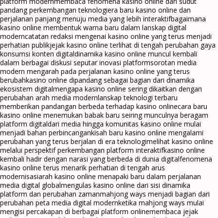
platform modern
membaca fenomena kasino online dari sudut
pandang perkembangan teknologi
era baru kasino online dan
perjalanan panjang menuju media yang lebih interaktif
bagaimana
kasino online membentuk warna baru dalam lanskap digital
modern
catatan redaksi mengenai kasino online yang terus menjadi
perhatian publik
jejak kasino online terlihat di tengah perubahan gaya
konsumsi konten digital
dinamika kasino online muncul kembali
dalam berbagai diskusi seputar inovasi platform
sorotan media
modern mengarah pada perjalanan kasino online yang terus
berubah
kasino online dipandang sebagai bagian dari dinamika
ekosistem digital
mengapa kasino online sering dikaitkan dengan
perubahan arah media modern
lanskap teknologi terbaru
memberikan pandangan berbeda terhadap kasino online
cara baru
kasino online menemukan babak baru seiring munculnya beragam
platform digital
dari media hingga komunitas kasino online mulai
menjadi bahan perbincangan
kisah baru kasino online mengalami
perubahan yang terus berjalan di era teknologi
melihat kasino online
melalui perspektif perkembangan platform interaktif
kasino online
kembali hadir dengan narasi yang berbeda di dunia digital
fenomena
kasino online terus menarik perhatian di tengah arus
modernisasi
arah kasino online menapaki baru dalam perjalanan
media digital global
mengulas kasino online dari sisi dinamika
platform dan perubahan zaman
mahjong ways menjadi bagian dari
perubahan peta media digital modern
ketika mahjong ways mulai
mengisi percakapan di berbagai platform online
membaca jejak