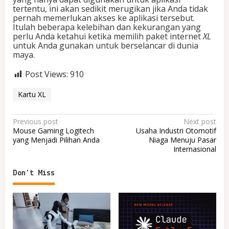
tertentu, ini akan sedikit merugikan jika Anda tidak
pernah memerlukan akses ke aplikasi tersebut.
Itulah beberapa kelebihan dan kekurangan yang
perlu Anda ketahui ketika memilih paket internet
XL
untuk Anda gunakan untuk berselancar di dunia
maya.
Post Views:
910
Kartu XL
P
Previous post
Next post
Mouse Gaming Logitech
Usaha Industri Otomotif
o
yang Menjadi Pilihan Anda
Niaga Menuju Pasar
Internasional
s
t
Don't Miss
n
a
v
i