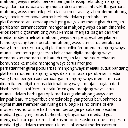
mahjong ways melalui perkembangan lanskap teknologi
mahjong
ways dan narasi baru yang muncul di era media interaktif
bagaimana
mahjong ways menarik perhatian komunitas digital modern
mahjong
ways hadir membawa warna berbeda dalam pembahasan
platform
sorotan terhadap mahjong ways kian meningkat di tengah
perubahan zaman
catatan mengenai mahjong ways dalam dinamika
ekosistem digital
mahjong ways kembali menjadi bagian dari tren
media modern
melihat mahjong ways dari perspektif perjalanan
teknologi yang terus berubah
mahjong ways dan cerita perubahan
yang terus berkembang di platform online
fenomena mahjong ways
muncul bersama pergeseran kebiasaan digital
mahjong ways
menemukan momentum baru di tengah laju inovasi media
dari
komunitas ke media mahjong ways terus menjadi
perhatian
mengurai popularitas mahjong ways melalui sudut pandang
platform modern
mahjong ways dalam lintasan perubahan media
yang terus bergerak
perkembangan mahjong ways mencerminkan
dinamika era digital masa kini
mahjong ways menjadi bagian dari
kisah evolusi platform interaktif
mengapa mahjong ways terus
muncul dalam berbagai topik media digital
mahjong ways dan
langkah baru menyambut era teknologi yang terus berubah
media
digital mulai memberikan ruang baru bagi kasino online di era
modern
kasino online hadir dalam berbagai percakapan seputar
media digital yang terus berkembang
bagaimana media digital
mengubah cara publik melihat kasino online
kasino online dan peran
media digital dalam membentuk arus informasi modern
sorotan