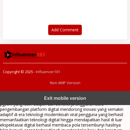
Jawaban Polisi
Mulai Dikejar
Add Comment
Copyright © 2025 -
Influencer101
Non AMP Version
transformasi digital pragmatic play menjadi inspirasi baru dalam
Exit mobile version
menghadirkan inovasi berkualitas
ai digital menjadi kunci analisis data
pgsoft yang lebih adaptif dan berkinerja tinggi
arah baru
pengembangan platform digital mendorong inovasi yang semakin
adaptif di era teknologi modern
kisah viral pengguna yang berhasil
memanfaatkan teknologi digital hingga mendapatkan hasil di luar
ekspektasi
ai digital berhasil membaca pola tersembunyi hasilnya