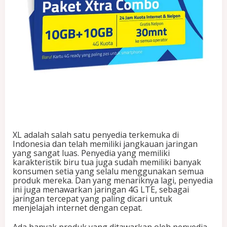
e
n
g
g
u
n
a
k
a
n
K
a
r
t
XL adalah salah satu penyedia terkemuka di
u
Indonesia dan telah memiliki jangkauan jaringan
X
yang sangat luas. Penyedia yang memiliki
L
karakteristik biru tua juga sudah memiliki banyak
konsumen setia yang selalu menggunakan semua
produk mereka. Dan yang menariknya lagi, penyedia
ini juga menawarkan jaringan 4G LTE, sebagai
jaringan tercepat yang paling dicari untuk
menjelajah internet dengan cepat.