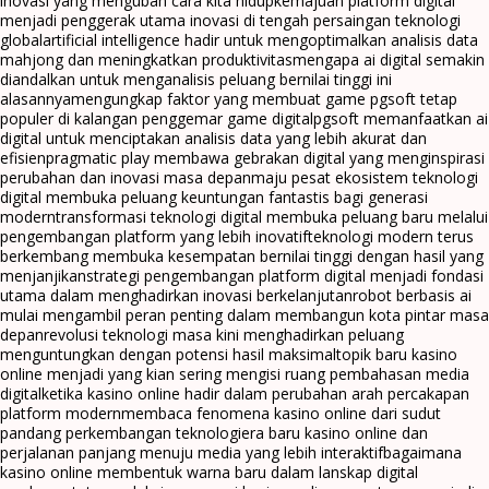
inovasi yang mengubah cara kita hidup
kemajuan platform digital
menjadi penggerak utama inovasi di tengah persaingan teknologi
global
artificial intelligence hadir untuk mengoptimalkan analisis data
mahjong dan meningkatkan produktivitas
mengapa ai digital semakin
diandalkan untuk menganalisis peluang bernilai tinggi ini
alasannya
mengungkap faktor yang membuat game pgsoft tetap
populer di kalangan penggemar game digital
pgsoft memanfaatkan ai
digital untuk menciptakan analisis data yang lebih akurat dan
efisien
pragmatic play membawa gebrakan digital yang menginspirasi
perubahan dan inovasi masa depan
maju pesat ekosistem teknologi
digital membuka peluang keuntungan fantastis bagi generasi
modern
transformasi teknologi digital membuka peluang baru melalui
pengembangan platform yang lebih inovatif
teknologi modern terus
berkembang membuka kesempatan bernilai tinggi dengan hasil yang
menjanjikan
strategi pengembangan platform digital menjadi fondasi
utama dalam menghadirkan inovasi berkelanjutan
robot berbasis ai
mulai mengambil peran penting dalam membangun kota pintar masa
depan
revolusi teknologi masa kini menghadirkan peluang
menguntungkan dengan potensi hasil maksimal
topik baru kasino
online menjadi yang kian sering mengisi ruang pembahasan media
digital
ketika kasino online hadir dalam perubahan arah percakapan
platform modern
membaca fenomena kasino online dari sudut
pandang perkembangan teknologi
era baru kasino online dan
perjalanan panjang menuju media yang lebih interaktif
bagaimana
kasino online membentuk warna baru dalam lanskap digital