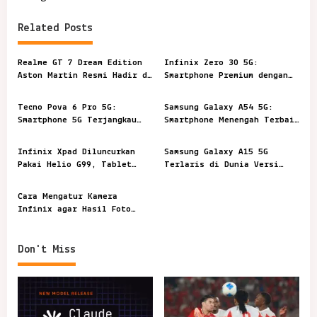
t
Related Posts
n
a
Realme GT 7 Dream Edition
Infinix Zero 30 5G:
v
Aston Martin Resmi Hadir di
Smartphone Premium dengan
Indonesia
Harga Terjangkau
i
Tecno Pova 6 Pro 5G:
Samsung Galaxy A54 5G:
g
Smartphone 5G Terjangkau
Smartphone Menengah Terbaik
a
dengan Performa Handal
dengan Performa Unggul
Infinix Xpad Diluncurkan
Samsung Galaxy A15 5G
t
Pakai Helio G99, Tablet
Terlaris di Dunia Versi
i
Pertama Infinix!
Counterpoint
o
Cara Mengatur Kamera
Infinix agar Hasil Foto
n
Jernih dan Bagus
Don't Miss