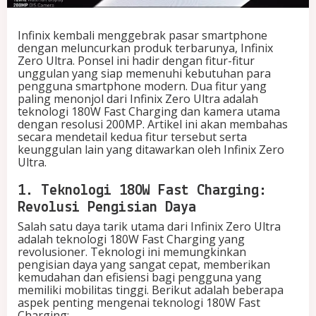
F
a
Infinix kembali menggebrak pasar smartphone
s
dengan meluncurkan produk terbarunya, Infinix
t
Zero Ultra. Ponsel ini hadir dengan fitur-fitur
C
unggulan yang siap memenuhi kebutuhan para
h
pengguna smartphone modern. Dua fitur yang
a
paling menonjol dari Infinix Zero Ultra adalah
r
teknologi 180W Fast Charging dan kamera utama
g
dengan resolusi 200MP. Artikel ini akan membahas
i
secara mendetail kedua fitur tersebut serta
n
keunggulan lain yang ditawarkan oleh Infinix Zero
g
Ultra.
d
a
n
1. Teknologi 180W Fast Charging:
K
Revolusi Pengisian Daya
a
Salah satu daya tarik utama dari Infinix Zero Ultra
m
adalah teknologi 180W Fast Charging yang
e
revolusioner. Teknologi ini memungkinkan
r
pengisian daya yang sangat cepat, memberikan
a
kemudahan dan efisiensi bagi pengguna yang
U
memiliki mobilitas tinggi. Berikut adalah beberapa
t
aspek penting mengenai teknologi 180W Fast
a
Charging:
m