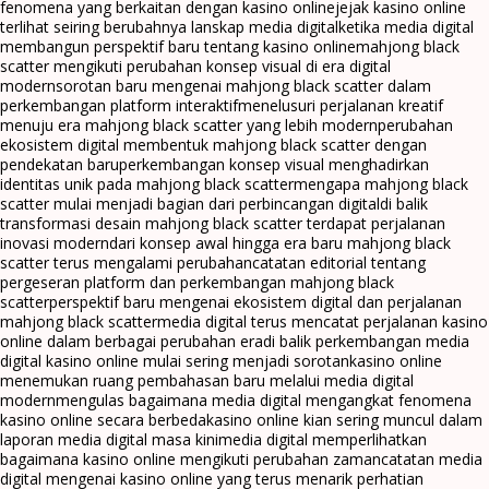
fenomena yang berkaitan dengan kasino online
jejak kasino online
terlihat seiring berubahnya lanskap media digital
ketika media digital
membangun perspektif baru tentang kasino online
mahjong black
scatter mengikuti perubahan konsep visual di era digital
modern
sorotan baru mengenai mahjong black scatter dalam
perkembangan platform interaktif
menelusuri perjalanan kreatif
menuju era mahjong black scatter yang lebih modern
perubahan
ekosistem digital membentuk mahjong black scatter dengan
pendekatan baru
perkembangan konsep visual menghadirkan
identitas unik pada mahjong black scatter
mengapa mahjong black
scatter mulai menjadi bagian dari perbincangan digital
di balik
transformasi desain mahjong black scatter terdapat perjalanan
inovasi modern
dari konsep awal hingga era baru mahjong black
scatter terus mengalami perubahan
catatan editorial tentang
pergeseran platform dan perkembangan mahjong black
scatter
perspektif baru mengenai ekosistem digital dan perjalanan
mahjong black scatter
media digital terus mencatat perjalanan kasino
online dalam berbagai perubahan era
di balik perkembangan media
digital kasino online mulai sering menjadi sorotan
kasino online
menemukan ruang pembahasan baru melalui media digital
modern
mengulas bagaimana media digital mengangkat fenomena
kasino online secara berbeda
kasino online kian sering muncul dalam
laporan media digital masa kini
media digital memperlihatkan
bagaimana kasino online mengikuti perubahan zaman
catatan media
digital mengenai kasino online yang terus menarik perhatian