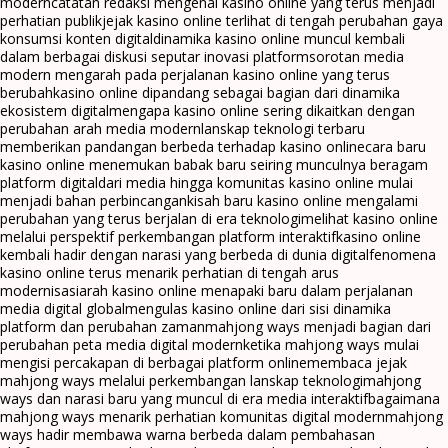
modern
catatan redaksi mengenai kasino online yang terus menjadi
perhatian publik
jejak kasino online terlihat di tengah perubahan gaya
konsumsi konten digital
dinamika kasino online muncul kembali
dalam berbagai diskusi seputar inovasi platform
sorotan media
modern mengarah pada perjalanan kasino online yang terus
berubah
kasino online dipandang sebagai bagian dari dinamika
ekosistem digital
mengapa kasino online sering dikaitkan dengan
perubahan arah media modern
lanskap teknologi terbaru
memberikan pandangan berbeda terhadap kasino online
cara baru
kasino online menemukan babak baru seiring munculnya beragam
platform digital
dari media hingga komunitas kasino online mulai
menjadi bahan perbincangan
kisah baru kasino online mengalami
perubahan yang terus berjalan di era teknologi
melihat kasino online
melalui perspektif perkembangan platform interaktif
kasino online
kembali hadir dengan narasi yang berbeda di dunia digital
fenomena
kasino online terus menarik perhatian di tengah arus
modernisasi
arah kasino online menapaki baru dalam perjalanan
media digital global
mengulas kasino online dari sisi dinamika
platform dan perubahan zaman
mahjong ways menjadi bagian dari
perubahan peta media digital modern
ketika mahjong ways mulai
mengisi percakapan di berbagai platform online
membaca jejak
mahjong ways melalui perkembangan lanskap teknologi
mahjong
ways dan narasi baru yang muncul di era media interaktif
bagaimana
mahjong ways menarik perhatian komunitas digital modern
mahjong
ways hadir membawa warna berbeda dalam pembahasan