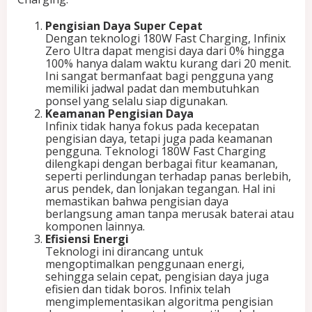
a
2
Pengisian Daya Super Cepat
0
Dengan teknologi 180W Fast Charging, Infinix
0
Zero Ultra dapat mengisi daya dari 0% hingga
M
100% hanya dalam waktu kurang dari 20 menit.
P
Ini sangat bermanfaat bagi pengguna yang
memiliki jadwal padat dan membutuhkan
ponsel yang selalu siap digunakan.
Keamanan Pengisian Daya
Infinix tidak hanya fokus pada kecepatan
pengisian daya, tetapi juga pada keamanan
pengguna. Teknologi 180W Fast Charging
dilengkapi dengan berbagai fitur keamanan,
seperti perlindungan terhadap panas berlebih,
arus pendek, dan lonjakan tegangan. Hal ini
memastikan bahwa pengisian daya
berlangsung aman tanpa merusak baterai atau
komponen lainnya.
Efisiensi Energi
Teknologi ini dirancang untuk
mengoptimalkan penggunaan energi,
sehingga selain cepat, pengisian daya juga
efisien dan tidak boros. Infinix telah
mengimplementasikan algoritma pengisian