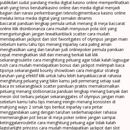
publik
dari sudut pandang media digital kasino online memperlihatkan
arah yang terus berubah
kasino online dan media digital menjadi
bagian dari narasi perkembangan teknologi
membaca kasino online
melalui lensa media digital yang semakin dinamis
baccarat panduan lengkap pemula untuk menang di meja baccarat
online klik disini
bonanza cara mudah menyusun pola slot yang
menguntungkan jangan lewatkan
black scatter cara mudah
mendapatkan jackpot dari slot favorit
gates of olympus jangan main
sebelum kamu tahu tips menang ini
parlay cara paling aman
menghasilkan uang dari taruhan judi online
poker pemula panduan
cepat meningkatkan skill dan menang berkali kali klik
sekarang
roulette cara menghitung peluang agar tidak kalah lagi
sugar
rush cara mudah mendapatkan bonus dan jackpot melimpah baca
tipsnya sekarang
wild bounty showdown cara mengatur strategi
taruhan yang efektif klik untuk tahu lebih banyak
baccarat rahasia
menghitung peluang yang bikin kamu jadi pemenang setiap saat
baca ini sekarang
black scatter panduan praktis memaksimalkan
peluang menang slot
bonanza panduan lengkap menang banyak dari
mesin slot terbaru pelajari sekarang
gates of olympus jangan main
sebelum kamu tahu tips menang ini
ingin menang konsisten di
mahjong ways 2 simak tips berikut ini
parlay cara pintar
menggandakan uang dengan taruhan sederhana
poker rahasia
memenangkan pot besar di meja poker online jangan sampai
ketinggalan
roulette cara menghitung peluang agar tidak kalah
lagi
starlight princess cara mudah mendapatkan jackpot dari slot