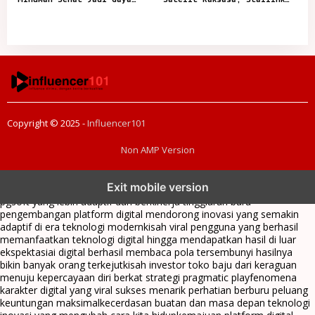
Sosial Anak Muda
Mulai Dikejar
Copyright © 2025 -
Influencer101
Non AMP Version
transformasi digital pragmatic play menjadi inspirasi baru dalam
Exit mobile version
menghadirkan inovasi berkualitas
ai digital menjadi kunci analisis data
pgsoft yang lebih adaptif dan berkinerja tinggi
arah baru
pengembangan platform digital mendorong inovasi yang semakin
adaptif di era teknologi modern
kisah viral pengguna yang berhasil
memanfaatkan teknologi digital hingga mendapatkan hasil di luar
ekspektasi
ai digital berhasil membaca pola tersembunyi hasilnya
bikin banyak orang terkejut
kisah investor toko baju dari keraguan
menuju kepercayaan diri berkat strategi pragmatic play
fenomena
karakter digital yang viral sukses menarik perhatian berburu peluang
keuntungan maksimal
kecerdasan buatan dan masa depan teknologi