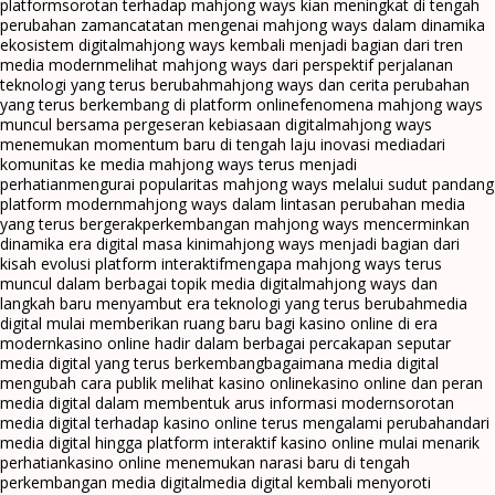
platform
sorotan terhadap mahjong ways kian meningkat di tengah
perubahan zaman
catatan mengenai mahjong ways dalam dinamika
ekosistem digital
mahjong ways kembali menjadi bagian dari tren
media modern
melihat mahjong ways dari perspektif perjalanan
teknologi yang terus berubah
mahjong ways dan cerita perubahan
yang terus berkembang di platform online
fenomena mahjong ways
muncul bersama pergeseran kebiasaan digital
mahjong ways
menemukan momentum baru di tengah laju inovasi media
dari
komunitas ke media mahjong ways terus menjadi
perhatian
mengurai popularitas mahjong ways melalui sudut pandang
platform modern
mahjong ways dalam lintasan perubahan media
yang terus bergerak
perkembangan mahjong ways mencerminkan
dinamika era digital masa kini
mahjong ways menjadi bagian dari
kisah evolusi platform interaktif
mengapa mahjong ways terus
muncul dalam berbagai topik media digital
mahjong ways dan
langkah baru menyambut era teknologi yang terus berubah
media
digital mulai memberikan ruang baru bagi kasino online di era
modern
kasino online hadir dalam berbagai percakapan seputar
media digital yang terus berkembang
bagaimana media digital
mengubah cara publik melihat kasino online
kasino online dan peran
media digital dalam membentuk arus informasi modern
sorotan
media digital terhadap kasino online terus mengalami perubahan
dari
media digital hingga platform interaktif kasino online mulai menarik
perhatian
kasino online menemukan narasi baru di tengah
perkembangan media digital
media digital kembali menyoroti