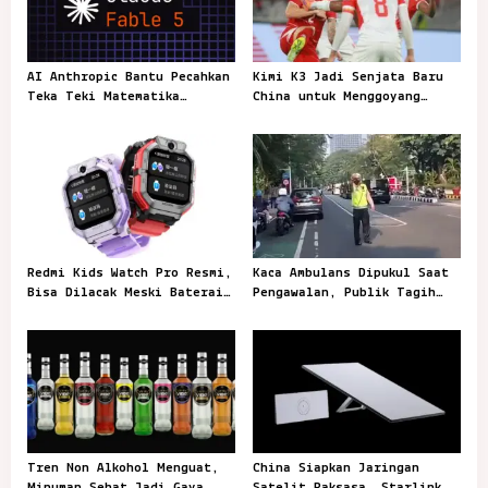
AI Anthropic Bantu Pecahkan
Kimi K3 Jadi Senjata Baru
Teka Teki Matematika
China untuk Menggoyang
Berusia 87 Tahun
Keunggulan AI Amerika
Redmi Kids Watch Pro Resmi,
Kaca Ambulans Dipukul Saat
Bisa Dilacak Meski Baterai
Pengawalan, Publik Tagih
Sudah Habis
Jawaban Polisi
Tren Non Alkohol Menguat,
China Siapkan Jaringan
Minuman Sehat Jadi Gaya
Satelit Raksasa, Starlink