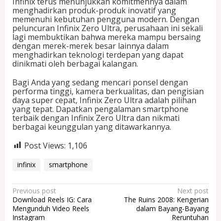
Infinix terus menunjukkan komitmennya dalam
menghadirkan produk-produk inovatif yang
memenuhi kebutuhan pengguna modern. Dengan
peluncuran Infinix Zero Ultra, perusahaan ini sekali
lagi membuktikan bahwa mereka mampu bersaing
dengan merek-merek besar lainnya dalam
menghadirkan teknologi terdepan yang dapat
dinikmati oleh berbagai kalangan.
Bagi Anda yang sedang mencari ponsel dengan
performa tinggi, kamera berkualitas, dan pengisian
daya super cepat, Infinix Zero Ultra adalah pilihan
yang tepat. Dapatkan pengalaman smartphone
terbaik dengan Infinix Zero Ultra dan nikmati
berbagai keunggulan yang ditawarkannya.
Post Views:
1,106
infinix
smartphone
P
Previous post
Next post
Download Reels IG: Cara
The Ruins 2008: Kengerian
o
Mengunduh Video Reels
dalam Bayang-Bayang
Instagram
Reruntuhan
s