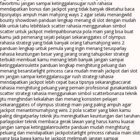
favoritmu jangan sampai ketinggalan
sugar rush rahasia
mendapatkan bonus dan jackpot yang tidak banyak diketahui baca
tipsnya
tips ampuh main mahjong ways 2 agar selalu menang
wild
bounty showdown panduan lengkap menang di slot dengan mudah
klik untuk tahu lebih
black scatter rahasia menggunakan simbol
scatter untuk jackpot melimpah
bonanza pola main yang bisa buat
kamu jadi pemenang sejati pelajari sekarang
gates of olympus
rahasia strategi yang tidak banyak orang tahu
mahjong wins 2
panduan lengkap untuk pemula yang ingin menang terus
parlay
rahasia keuntungan besar yang jarang orang tahu
poker strategi
terbukti membuat kamu menang lebih banyak jangan sampai
ketinggalan
roulette panduan lengkap menghitung peluang dan
menang besar
starlight princess cara mudah meraih jackpot dari slot
ini jangan sampai ketinggalan
sugar rush strategi rahasia
mendapatkan jackpot lebih cepat baca tipsnya sekarang
baccarat
rahasia menghitung peluang yang pemain profesional gunakan
black
scatter strategi rahasia menggunakan simbol scatter
bonanza teknik
jitu menghindari kekalahan dan menang konsisten pelajari
sekarang
gates of olympus strategi main yang paling ampuh agar
jackpot menantimu
mahjong wins 2 pola scatter yang bikin kamu
paling diingat
parlay teknik jitu meningkatkan keuntungan dari taruhan
parlay
poker teknik membaca gerak lawan yang harus kamu kuasai
jangan sampai ketinggalan
roulette panduan mudah menghitung
peluang dan mendapatkan jackpot
starlight princess rahasia main slot
yang bisa bawa kamu ke jackpot melimpah jangan sampai