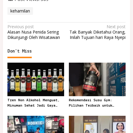
kehamilan
P
Previous post
Next post
Alasan Nusa Penida Sering
Tak Banyak Diketahui Orang,
o
Dikunjungi Oleh Wisatawan
Inilah Tujuan hari Raya Nyepi
s
t
Don't Miss
n
a
v
i
g
Tren Non Alkohol Menguat,
Rekomendasi Susu Gym:
a
Minuman Sehat Jadi Gaya
Pilihan Terbaik untuk
t
Sosial Anak Muda
Mendukung Latihan
i
o