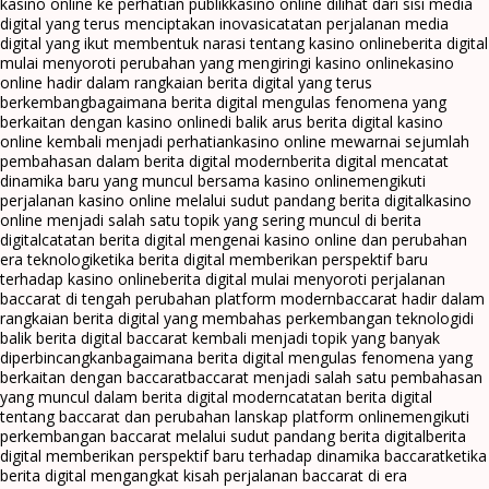
kasino online ke perhatian publik
kasino online dilihat dari sisi media
digital yang terus menciptakan inovasi
catatan perjalanan media
digital yang ikut membentuk narasi tentang kasino online
berita digital
mulai menyoroti perubahan yang mengiringi kasino online
kasino
online hadir dalam rangkaian berita digital yang terus
berkembang
bagaimana berita digital mengulas fenomena yang
berkaitan dengan kasino online
di balik arus berita digital kasino
online kembali menjadi perhatian
kasino online mewarnai sejumlah
pembahasan dalam berita digital modern
berita digital mencatat
dinamika baru yang muncul bersama kasino online
mengikuti
perjalanan kasino online melalui sudut pandang berita digital
kasino
online menjadi salah satu topik yang sering muncul di berita
digital
catatan berita digital mengenai kasino online dan perubahan
era teknologi
ketika berita digital memberikan perspektif baru
terhadap kasino online
berita digital mulai menyoroti perjalanan
baccarat di tengah perubahan platform modern
baccarat hadir dalam
rangkaian berita digital yang membahas perkembangan teknologi
di
balik berita digital baccarat kembali menjadi topik yang banyak
diperbincangkan
bagaimana berita digital mengulas fenomena yang
berkaitan dengan baccarat
baccarat menjadi salah satu pembahasan
yang muncul dalam berita digital modern
catatan berita digital
tentang baccarat dan perubahan lanskap platform online
mengikuti
perkembangan baccarat melalui sudut pandang berita digital
berita
digital memberikan perspektif baru terhadap dinamika baccarat
ketika
berita digital mengangkat kisah perjalanan baccarat di era