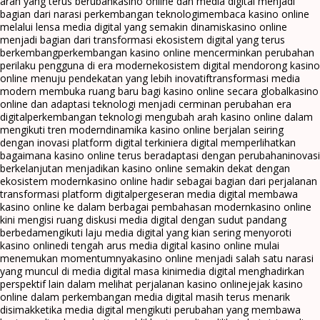
arah yang terus berubah
kasino online dan media digital menjadi
bagian dari narasi perkembangan teknologi
membaca kasino online
melalui lensa media digital yang semakin dinamis
kasino online
menjadi bagian dari transformasi ekosistem digital yang terus
berkembang
perkembangan kasino online mencerminkan perubahan
perilaku pengguna di era modern
ekosistem digital mendorong kasino
online menuju pendekatan yang lebih inovatif
transformasi media
modern membuka ruang baru bagi kasino online secara global
kasino
online dan adaptasi teknologi menjadi cerminan perubahan era
digital
perkembangan teknologi mengubah arah kasino online dalam
mengikuti tren modern
dinamika kasino online berjalan seiring
dengan inovasi platform digital terkini
era digital memperlihatkan
bagaimana kasino online terus beradaptasi dengan perubahan
inovasi
berkelanjutan menjadikan kasino online semakin dekat dengan
ekosistem modern
kasino online hadir sebagai bagian dari perjalanan
transformasi platform digital
pergeseran media digital membawa
kasino online ke dalam berbagai pembahasan modern
kasino online
kini mengisi ruang diskusi media digital dengan sudut pandang
berbeda
mengikuti laju media digital yang kian sering menyoroti
kasino online
di tengah arus media digital kasino online mulai
menemukan momentumnya
kasino online menjadi salah satu narasi
yang muncul di media digital masa kini
media digital menghadirkan
perspektif lain dalam melihat perjalanan kasino online
jejak kasino
online dalam perkembangan media digital masih terus menarik
disimak
ketika media digital mengikuti perubahan yang membawa