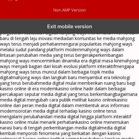
Non AMP Version
mahjong ways dan cerita perubahan yang terus berkembang di
Exit mobile version
platform online
fenomena mahjong ways muncul bersama
pergeseran kebiasaan digital
mahjong ways menemukan momentum
baru di tengah laju inovasi media
dari komunitas ke media mahjong
ways terus menjadi perhatian
mengurai popularitas mahjong ways
melalui sudut pandang platform modern
mahjong ways dalam
lintasan perubahan media yang terus bergerak
perkembangan
mahjong ways mencerminkan dinamika era digital masa kini
mahjong
ways menjadi bagian dari kisah evolusi platform interaktif
mengapa
mahjong ways terus muncul dalam berbagai topik media
digital
mahjong ways dan langkah baru menyambut era teknologi
yang terus berubah
media digital mulai memberikan ruang baru bagi
kasino online di era modern
kasino online hadir dalam berbagai
percakapan seputar media digital yang terus berkembang
bagaimana
media digital mengubah cara publik melihat kasino online
kasino
online dan peran media digital dalam membentuk arus informasi
modern
sorotan media digital terhadap kasino online terus
mengalami perubahan
dari media digital hingga platform interaktif
kasino online mulai menarik perhatian
kasino online menemukan
narasi baru di tengah perkembangan media digital
media digital
kembali menyoroti fenomena yang berkaitan dengan kasino
online
jejak kasino online terlihat seiring berubahnya lanskap media