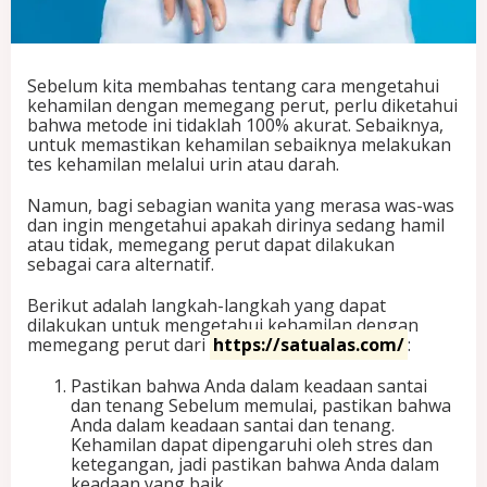
a
n
d
e
Sebelum kita membahas tentang cara mengetahui
n
kehamilan dengan memegang perut, perlu diketahui
g
bahwa metode ini tidaklah 100% akurat. Sebaiknya,
a
untuk memastikan kehamilan sebaiknya melakukan
n
tes kehamilan melalui urin atau darah.
M
e
Namun, bagi sebagian wanita yang merasa was-was
m
dan ingin mengetahui apakah dirinya sedang hamil
e
atau tidak, memegang perut dapat dilakukan
g
sebagai cara alternatif.
a
n
Berikut adalah langkah-langkah yang dapat
g
dilakukan untuk mengetahui kehamilan dengan
P
memegang perut dari
https://satualas.com/
:
e
r
Pastikan bahwa Anda dalam keadaan santai
u
dan tenang Sebelum memulai, pastikan bahwa
t
Anda dalam keadaan santai dan tenang.
Kehamilan dapat dipengaruhi oleh stres dan
ketegangan, jadi pastikan bahwa Anda dalam
keadaan yang baik.