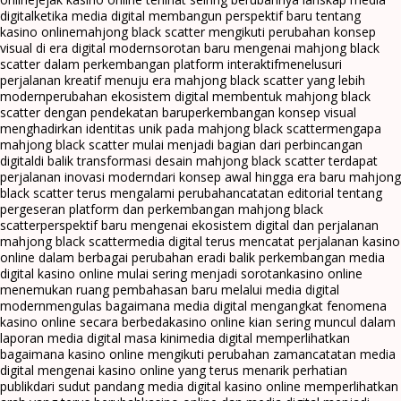
digital
ketika media digital membangun perspektif baru tentang
kasino online
mahjong black scatter mengikuti perubahan konsep
visual di era digital modern
sorotan baru mengenai mahjong black
scatter dalam perkembangan platform interaktif
menelusuri
perjalanan kreatif menuju era mahjong black scatter yang lebih
modern
perubahan ekosistem digital membentuk mahjong black
scatter dengan pendekatan baru
perkembangan konsep visual
menghadirkan identitas unik pada mahjong black scatter
mengapa
mahjong black scatter mulai menjadi bagian dari perbincangan
digital
di balik transformasi desain mahjong black scatter terdapat
perjalanan inovasi modern
dari konsep awal hingga era baru mahjong
black scatter terus mengalami perubahan
catatan editorial tentang
pergeseran platform dan perkembangan mahjong black
scatter
perspektif baru mengenai ekosistem digital dan perjalanan
mahjong black scatter
media digital terus mencatat perjalanan kasino
online dalam berbagai perubahan era
di balik perkembangan media
digital kasino online mulai sering menjadi sorotan
kasino online
menemukan ruang pembahasan baru melalui media digital
modern
mengulas bagaimana media digital mengangkat fenomena
kasino online secara berbeda
kasino online kian sering muncul dalam
laporan media digital masa kini
media digital memperlihatkan
bagaimana kasino online mengikuti perubahan zaman
catatan media
digital mengenai kasino online yang terus menarik perhatian
publik
dari sudut pandang media digital kasino online memperlihatkan