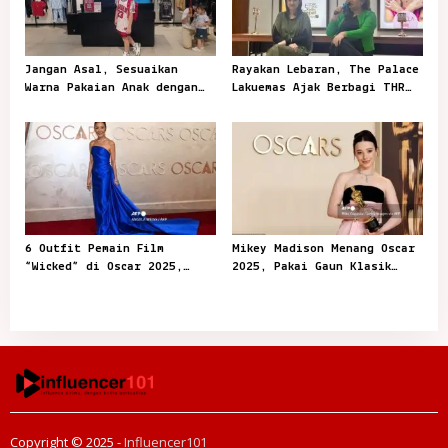
n
Jangan Asal, Sesuaikan
Rayakan Lebaran, The Palace
Warna Pakaian Anak dengan
Lakuemas Ajak Berbagi THR
Kegiatannya
Emas
6 Outfit Pemain Film
Mikey Madison Menang Oscar
“Wicked” di Oscar 2025,
2025, Pakai Gaun Klasik
Playful dan Stylish
dari Dior
Copyright © 2025 -
Influencer101