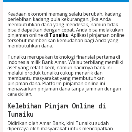
u
n
Keadaan ekonomi memang selalu berubah, kadang
a
berlebihan kadang pula kekurangan. Jika Anda
i
membutuhkan dana yang mendesak, namun tidak
k
bisa didapatkan dengan cepat, Anda bisa melakukan
u
pinjaman online di
Tunaiku
. Aplikasi pinjaman online
S
tersebut memberikan kemudahan bagi Anda yang
a
membutuhkan dana.
j
a
Tunaiku merupakan teknologi finansial pertama di
!
Indonesia milik Bank Amar. Walau terbilang memiliki
B
aset yang relatif kecil, namun hadirnya bank ini
e
melalui produk tunaiku cukup menarik dan
r
membantu masyarakat yang membutuhkan
i
pinjaman dana. Platform pinjaman online ini
k
menawarkan pinjaman dana tanpa jaminan dengan
u
cara cicilan.
t
K
e
Kelebihan Pinjam Online di
l
Tunaiku
e
b
Didirikan oleh Amar Bank, kini Tunaiku sudah
i
dipercaya oleh masyarakat untuk mendapatkan
h