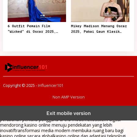
6 Outfit Pemain Film
Mikey Madison Menang Oscar
“Wicked” di Oscar 2025,
2025, Pakai Gaun Klasik
Playful dan Stylish
dari Dior
Copyright © 2025 -
Influencer101
Non AMP Version
kasino online menjadi bagian dari transformasi ekosistem digital
Exit mobile version
yang terus berkembang
perkembangan kasino online mencerminkan
perubahan perilaku pengguna di era modern
ekosistem digital
mendorong kasino online menuju pendekatan yang lebih
inovatif
transformasi media modern membuka ruang baru bagi
kasino online secara global
kasino online dan adaptasi teknologi