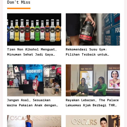
Don't Miss
n
a
v
i
g
a
Tren Non Alkohol Menguat,
Rekomendasi Susu Gym:
t
Minuman Sehat Jadi Gaya
Pilihan Terbaik untuk
Sosial Anak Muda
Mendukung Latihan
i
o
n
Jangan Asal, Sesuaikan
Rayakan Lebaran, The Palace
Warna Pakaian Anak dengan
Lakuemas Ajak Berbagi THR
Kegiatannya
Emas