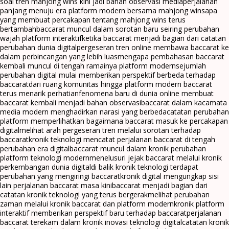
soal tren mahjong wins kini jadi bahan observasi media
perjalanan
panjang menuju era platform modern bersama mahjong wins
apa
yang membuat percakapan tentang mahjong wins terus
bertambah
baccarat muncul dalam sorotan baru seiring perubahan
wajah platform interaktif
ketika baccarat menjadi bagian dari catatan
perubahan dunia digital
pergeseran tren online membawa baccarat ke
dalam perbincangan yang lebih luas
mengapa pembahasan baccarat
kembali muncul di tengah ramainya platform modern
sejumlah
perubahan digital mulai memberikan perspektif berbeda terhadap
baccarat
dari ruang komunitas hingga platform modern baccarat
terus menarik perhatian
fenomena baru di dunia online membuat
baccarat kembali menjadi bahan observasi
baccarat dalam kacamata
media modern menghadirkan narasi yang berbeda
catatan perubahan
platform memperlihatkan bagaimana baccarat masuk ke percakapan
digital
melihat arah pergeseran tren melalui sorotan terhadap
baccarat
kronik teknologi mencatat perjalanan baccarat di tengah
perubahan era digital
baccarat muncul dalam kronik perubahan
platform teknologi modern
menelusuri jejak baccarat melalui kronik
perkembangan dunia digital
di balik kronik teknologi terdapat
perubahan yang mengiringi baccarat
kronik digital mengungkap sisi
lain perjalanan baccarat masa kini
baccarat menjadi bagian dari
catatan kronik teknologi yang terus bergerak
melihat perubahan
zaman melalui kronik baccarat dan platform modern
kronik platform
interaktif memberikan perspektif baru terhadap baccarat
perjalanan
baccarat terekam dalam kronik inovasi teknologi digital
catatan kronik