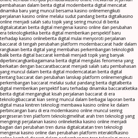
pembahasan dalam berita digital modern
berita digital mencatat
dinamika baru yang muncul bersama kasino online
mengikuti
perjalanan kasino online melalui sudut pandang berita digital
kasino
online menjadi salah satu topik yang sering muncul di berita
digital
catatan berita digital mengenai kasino online dan perubahan
era teknologi
ketika berita digital memberikan perspektif baru
terhadap kasino online
berita digital mulai menyoroti perjalanan
baccarat di tengah perubahan platform modern
baccarat hadir dalam
rangkaian berita digital yang membahas perkembangan teknologi
di
balik berita digital baccarat kembali menjadi topik yang banyak
diperbincangkan
bagaimana berita digital mengulas fenomena yang
berkaitan dengan baccarat
baccarat menjadi salah satu pembahasan
yang muncul dalam berita digital modern
catatan berita digital
tentang baccarat dan perubahan lanskap platform online
mengikuti
perkembangan baccarat melalui sudut pandang berita digital
berita
digital memberikan perspektif baru terhadap dinamika baccarat
ketika
berita digital mengangkat kisah perjalanan baccarat di era
teknologi
baccarat kian sering muncul dalam berbagai laporan berita
digital masa kini
tren teknologi membawa kasino online ke dalam
perbincangan baru di era modern
kasino online muncul seiring
pergeseran tren platform teknologi
melihat arah tren teknologi yang
mengiringi perjalanan kasino online
ketika kasino online menjadi
bagian dari perubahan tren dunia digital
catatan tren teknologi
mengenai kasino online dan perubahan platform interaktif
kasino