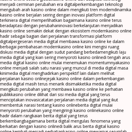
menjadi cerminan perubahan era digital
perkembangan teknologi
mengubah arah kasino online dalam mengikuti tren modern
dinamika
kasino online berjalan seiring dengan inovasi platform digital
terkini
era digital memperlihatkan bagaimana kasino online terus
beradaptasi dengan perubahan
inovasi berkelanjutan menjadikan
kasino online semakin dekat dengan ekosistem modern
kasino online
hadir sebagai bagian dari perjalanan transformasi platform
digital
pergeseran media digital membawa kasino online ke dalam
berbagai pembahasan modern
kasino online kini mengisi ruang
diskusi media digital dengan sudut pandang berbeda
mengikuti laju
media digital yang kian sering menyoroti kasino online
di tengah arus
media digital kasino online mulai menemukan momentumnya
kasino
online menjadi salah satu narasi yang muncul di media digital masa
kini
media digital menghadirkan perspektif lain dalam melihat
perjalanan kasino online
jejak kasino online dalam perkembangan
media digital masih terus menarik disimak
ketika media digital
mengikuti perubahan yang membawa kasino online ke perhatian
publik
kasino online dilihat dari sisi media digital yang terus
menciptakan inovasi
catatan perjalanan media digital yang ikut
membentuk narasi tentang kasino online
berita digital mulai
menyoroti perubahan yang mengiringi kasino online
kasino online
hadir dalam rangkaian berita digital yang terus
berkembang
bagaimana berita digital mengulas fenomena yang
berkaitan dengan kasino online
di balik arus berita digital kasino
online kembali menjadi perhatian
kasino online mewarnai sejumlah