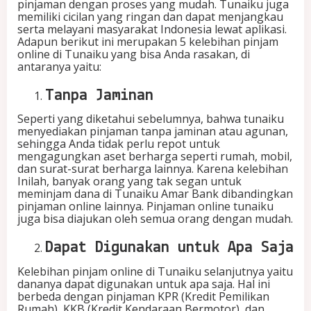
pinjaman dengan proses yang mudah. Tunaiku juga
a
memiliki cicilan yang ringan dan dapat menjangkau
n
serta melayani masyarakat Indonesia lewat aplikasi.
n
Adapun berikut ini merupakan 5 kelebihan pinjam
y
online di Tunaiku yang bisa Anda rasakan, di
a
antaranya yaitu:
Tanpa Jaminan
Seperti yang diketahui sebelumnya, bahwa tunaiku
menyediakan pinjaman tanpa jaminan atau agunan,
sehingga Anda tidak perlu repot untuk
mengagungkan aset berharga seperti rumah, mobil,
dan surat-surat berharga lainnya. Karena kelebihan
Inilah, banyak orang yang tak segan untuk
meminjam dana di Tunaiku Amar Bank dibandingkan
pinjaman online lainnya. Pinjaman online tunaiku
juga bisa diajukan oleh semua orang dengan mudah.
Dapat Digunakan untuk Apa Saja
Kelebihan pinjam online di Tunaiku selanjutnya yaitu
dananya dapat digunakan untuk apa saja. Hal ini
berbeda dengan pinjaman KPR (Kredit Pemilikan
Rumah), KKB (Kredit Kendaraan Bermotor), dan