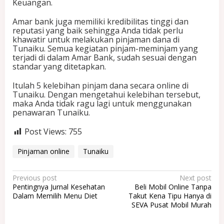
Keuangan.
Amar bank juga memiliki kredibilitas tinggi dan
reputasi yang baik sehingga Anda tidak perlu
khawatir untuk melakukan pinjaman dana di
Tunaiku. Semua kegiatan pinjam-meminjam yang
terjadi di dalam Amar Bank, sudah sesuai dengan
standar yang ditetapkan.
Itulah 5 kelebihan pinjam dana secara online di
Tunaiku. Dengan mengetahui kelebihan tersebut,
maka Anda tidak ragu lagi untuk menggunakan
penawaran Tunaiku.
Post Views:
755
Pinjaman online
Tunaiku
P
Previous post
Next post
Pentingnya Jurnal Kesehatan
Beli Mobil Online Tanpa
o
Dalam Memilih Menu Diet
Takut Kena Tipu Hanya di
SEVA Pusat Mobil Murah
s
t