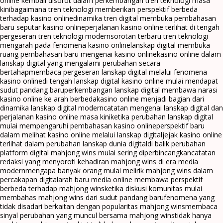
online kembali disorot dalam perkembangan tren teknologi masa
kini
bagaimana tren teknologi memberikan perspektif berbeda
terhadap kasino online
dinamika tren digital membuka pembahasan
baru seputar kasino online
perjalanan kasino online terlihat di tengah
pergeseran tren teknologi modern
sorotan terbaru tren teknologi
mengarah pada fenomena kasino online
lanskap digital membuka
ruang pembahasan baru mengenai kasino online
kasino online dalam
lanskap digital yang mengalami perubahan secara
bertahap
membaca pergeseran lanskap digital melalui fenomena
kasino online
di tengah lanskap digital kasino online mulai mendapat
sudut pandang baru
perkembangan lanskap digital membawa narasi
kasino online ke arah berbeda
kasino online menjadi bagian dari
dinamika lanskap digital modern
catatan mengenai lanskap digital dan
perjalanan kasino online masa kini
ketika perubahan lanskap digital
mulai mempengaruhi pembahasan kasino online
perspektif baru
dalam melihat kasino online melalui lanskap digital
jejak kasino online
terlihat dalam perubahan lanskap dunia digital
di balik perubahan
platform digital mahjong wins mulai sering diperbincangkan
catatan
redaksi yang menyoroti kehadiran mahjong wins di era media
modern
mengapa banyak orang mulai melirik mahjong wins dalam
percakapan digital
arah baru media online membawa perspektif
berbeda terhadap mahjong wins
ketika diskusi komunitas mulai
membahas mahjong wins dari sudut pandang baru
fenomena yang
tidak disadari berkaitan dengan popularitas mahjong wins
membaca
sinyal perubahan yang muncul bersama mahjong wins
tidak hanya