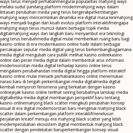
ways terus menjadi perhatian
mengurai popularitas mahjong ways
melalui sudut pandang platform modern
mahjong ways dalam
lintasan perubahan media yang terus bergerak
perkembangan
mahjong ways mencerminkan dinamika era digital masa kini
mahjong
ways menjadi bagian dari kisah evolusi platform interaktif
mengapa
mahjong ways terus muncul dalam berbagai topik media
digital
mahjong ways dan langkah baru menyambut era teknologi
yang terus berubah
media digital mulai memberikan ruang baru bagi
kasino online di era modern
kasino online hadir dalam berbagai
percakapan seputar media digital yang terus berkembang
bagaimana
media digital mengubah cara publik melihat kasino online
kasino
online dan peran media digital dalam membentuk arus informasi
modern
sorotan media digital terhadap kasino online terus
mengalami perubahan
dari media digital hingga platform interaktif
kasino online mulai menarik perhatian
kasino online menemukan
narasi baru di tengah perkembangan media digital
media digital
kembali menyoroti fenomena yang berkaitan dengan kasino
online
jejak kasino online terlihat seiring berubahnya lanskap media
digital
ketika media digital membangun perspektif baru tentang
kasino online
mahjong black scatter mengikuti perubahan konsep
visual di era digital modern
sorotan baru mengenai mahjong black
scatter dalam perkembangan platform interaktif
menelusuri
perjalanan kreatif menuju era mahjong black scatter yang lebih
modern
perubahan ekosistem digital membentuk mahjong black
scatter dengan pendekatan baru
perkembangan konsep visual