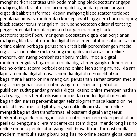
menghadirkan identitas unik pada mahjong black scatter
mengapa
mahjong black scatter mulai menjadi bagian dari perbincangan
digital
di balik transformasi desain mahjong black scatter terdapat
perjalanan inovasi modern
dari konsep awal hingga era baru mahjong
black scatter terus mengalami perubahan
catatan editorial tentang
pergeseran platform dan perkembangan mahjong black
scatter
perspektif baru mengenai ekosistem digital dan perjalanan
mahjong black scatter
media digital terus mencatat perjalanan kasino
online dalam berbagai perubahan era
di balik perkembangan media
digital kasino online mulai sering menjadi sorotan
kasino online
menemukan ruang pembahasan baru melalui media digital
modern
mengulas bagaimana media digital mengangkat fenomena
kasino online secara berbeda
kasino online kian sering muncul dalam
laporan media digital masa kini
media digital memperlihatkan
bagaimana kasino online mengikuti perubahan zaman
catatan media
digital mengenai kasino online yang terus menarik perhatian
publik
dari sudut pandang media digital kasino online memperlihatkan
arah yang terus berubah
kasino online dan media digital menjadi
bagian dari narasi perkembangan teknologi
membaca kasino online
melalui lensa media digital yang semakin dinamis
kasino online
menjadi bagian dari transformasi ekosistem digital yang terus
berkembang
perkembangan kasino online mencerminkan perubahan
perilaku pengguna di era modern
ekosistem digital mendorong kasino
online menuju pendekatan yang lebih inovatif
transformasi media
modern membuka ruang baru bagi kasino online secara global
kasino