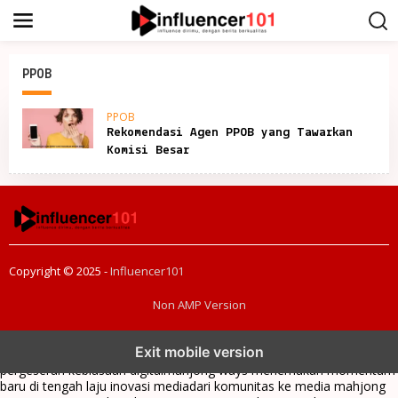
S
k
i
p
t
PPOB
o
c
PPOB
o
n
Rekomendasi Agen PPOB yang Tawarkan
t
Komisi Besar
e
n
t
Copyright © 2025 -
Influencer101
Non AMP Version
mahjong ways dan cerita perubahan yang terus berkembang di
Exit mobile version
platform online
fenomena mahjong ways muncul bersama
pergeseran kebiasaan digital
mahjong ways menemukan momentum
baru di tengah laju inovasi media
dari komunitas ke media mahjong