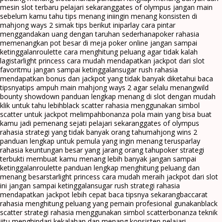
mesin slot terbaru pelajari sekarang
gates of olympus jangan main
sebelum kamu tahu tips menang ini
ingin menang konsisten di
mahjong ways 2 simak tips berikut ini
parlay cara pintar
menggandakan uang dengan taruhan sederhana
poker rahasia
memenangkan pot besar di meja poker online jangan sampai
ketinggalan
roulette cara menghitung peluang agar tidak kalah
lagi
starlight princess cara mudah mendapatkan jackpot dari slot
favoritmu jangan sampai ketinggalan
sugar rush rahasia
mendapatkan bonus dan jackpot yang tidak banyak diketahui baca
tipsnya
tips ampuh main mahjong ways 2 agar selalu menang
wild
bounty showdown panduan lengkap menang di slot dengan mudah
klik untuk tahu lebih
black scatter rahasia menggunakan simbol
scatter untuk jackpot melimpah
bonanza pola main yang bisa buat
kamu jadi pemenang sejati pelajari sekarang
gates of olympus
rahasia strategi yang tidak banyak orang tahu
mahjong wins 2
panduan lengkap untuk pemula yang ingin menang terus
parlay
rahasia keuntungan besar yang jarang orang tahu
poker strategi
terbukti membuat kamu menang lebih banyak jangan sampai
ketinggalan
roulette panduan lengkap menghitung peluang dan
menang besar
starlight princess cara mudah meraih jackpot dari slot
ini jangan sampai ketinggalan
sugar rush strategi rahasia
mendapatkan jackpot lebih cepat baca tipsnya sekarang
baccarat
rahasia menghitung peluang yang pemain profesional gunakan
black
scatter strategi rahasia menggunakan simbol scatter
bonanza teknik
jitu menghindari kekalahan dan menang konsisten pelajari