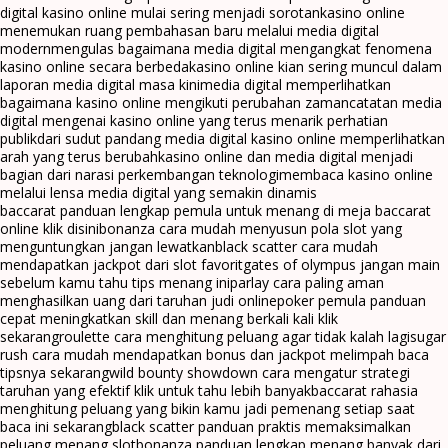
digital kasino online mulai sering menjadi sorotan
kasino online
menemukan ruang pembahasan baru melalui media digital
modern
mengulas bagaimana media digital mengangkat fenomena
kasino online secara berbeda
kasino online kian sering muncul dalam
laporan media digital masa kini
media digital memperlihatkan
bagaimana kasino online mengikuti perubahan zaman
catatan media
digital mengenai kasino online yang terus menarik perhatian
publik
dari sudut pandang media digital kasino online memperlihatkan
arah yang terus berubah
kasino online dan media digital menjadi
bagian dari narasi perkembangan teknologi
membaca kasino online
melalui lensa media digital yang semakin dinamis
baccarat panduan lengkap pemula untuk menang di meja baccarat
online klik disini
bonanza cara mudah menyusun pola slot yang
menguntungkan jangan lewatkan
black scatter cara mudah
mendapatkan jackpot dari slot favorit
gates of olympus jangan main
sebelum kamu tahu tips menang ini
parlay cara paling aman
menghasilkan uang dari taruhan judi online
poker pemula panduan
cepat meningkatkan skill dan menang berkali kali klik
sekarang
roulette cara menghitung peluang agar tidak kalah lagi
sugar
rush cara mudah mendapatkan bonus dan jackpot melimpah baca
tipsnya sekarang
wild bounty showdown cara mengatur strategi
taruhan yang efektif klik untuk tahu lebih banyak
baccarat rahasia
menghitung peluang yang bikin kamu jadi pemenang setiap saat
baca ini sekarang
black scatter panduan praktis memaksimalkan
peluang menang slot
bonanza panduan lengkap menang banyak dari