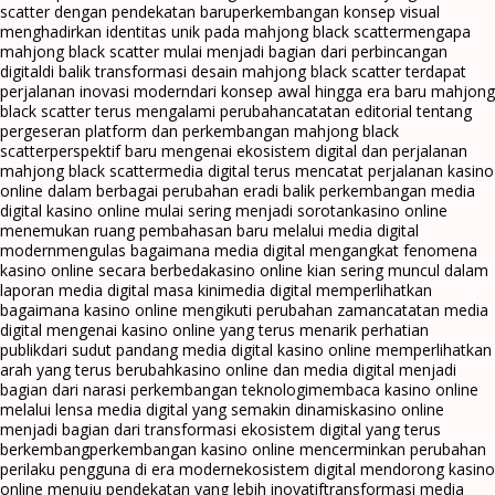
scatter dengan pendekatan baru
perkembangan konsep visual
menghadirkan identitas unik pada mahjong black scatter
mengapa
mahjong black scatter mulai menjadi bagian dari perbincangan
digital
di balik transformasi desain mahjong black scatter terdapat
perjalanan inovasi modern
dari konsep awal hingga era baru mahjong
black scatter terus mengalami perubahan
catatan editorial tentang
pergeseran platform dan perkembangan mahjong black
scatter
perspektif baru mengenai ekosistem digital dan perjalanan
mahjong black scatter
media digital terus mencatat perjalanan kasino
online dalam berbagai perubahan era
di balik perkembangan media
digital kasino online mulai sering menjadi sorotan
kasino online
menemukan ruang pembahasan baru melalui media digital
modern
mengulas bagaimana media digital mengangkat fenomena
kasino online secara berbeda
kasino online kian sering muncul dalam
laporan media digital masa kini
media digital memperlihatkan
bagaimana kasino online mengikuti perubahan zaman
catatan media
digital mengenai kasino online yang terus menarik perhatian
publik
dari sudut pandang media digital kasino online memperlihatkan
arah yang terus berubah
kasino online dan media digital menjadi
bagian dari narasi perkembangan teknologi
membaca kasino online
melalui lensa media digital yang semakin dinamis
kasino online
menjadi bagian dari transformasi ekosistem digital yang terus
berkembang
perkembangan kasino online mencerminkan perubahan
perilaku pengguna di era modern
ekosistem digital mendorong kasino
online menuju pendekatan yang lebih inovatif
transformasi media