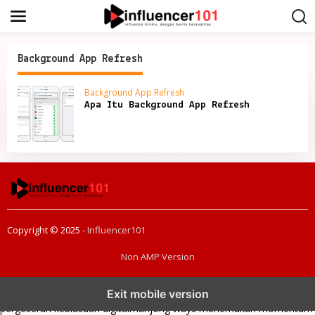
S
k
i
p
t
Background App Refresh
o
c
Background App Refresh
o
n
Apa Itu Background App Refresh
t
e
n
t
Copyright © 2025 -
Influencer101
Non AMP Version
mahjong ways dan cerita perubahan yang terus berkembang di
Exit mobile version
platform online
fenomena mahjong ways muncul bersama
pergeseran kebiasaan digital
mahjong ways menemukan momentum