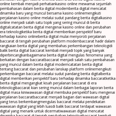
online kembali menjadi perhatian
kasino online mewarnai sejumlah
pembahasan dalam berita digital modern
berita digital mencatat
dinamika baru yang muncul bersama kasino online
mengikuti
perjalanan kasino online melalui sudut pandang berita digital
kasino
online menjadi salah satu topik yang sering muncul di berita
digital
catatan berita digital mengenai kasino online dan perubahan
era teknologi
ketika berita digital memberikan perspektif baru
terhadap kasino online
berita digital mulai menyoroti perjalanan
baccarat di tengah perubahan platform modern
baccarat hadir dalam
rangkaian berita digital yang membahas perkembangan teknologi
di
balik berita digital baccarat kembali menjadi topik yang banyak
diperbincangkan
bagaimana berita digital mengulas fenomena yang
berkaitan dengan baccarat
baccarat menjadi salah satu pembahasan
yang muncul dalam berita digital modern
catatan berita digital
tentang baccarat dan perubahan lanskap platform online
mengikuti
perkembangan baccarat melalui sudut pandang berita digital
berita
digital memberikan perspektif baru terhadap dinamika baccarat
ketika
berita digital mengangkat kisah perjalanan baccarat di era
teknologi
baccarat kian sering muncul dalam berbagai laporan berita
digital masa kini
wawasan digital membuka perspektif baru mengenai
perjalanan baccarat
baccarat menjadi bagian dari wawasan digital
yang terus berkembang
mengulas baccarat melalui pendekatan
wawasan digital yang lebih luas
di balik baccarat terdapat wawasan
digital yang menarik untuk dicermati
wawasan digital mencatat
dinamika baccarat di tengah perubahan teknologi
baccarat kembali