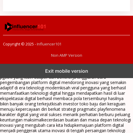
Copyright © 2025 -
Influencer101
Non AMP Version
transformasi digital pragmatic play menjadi inspirasi baru dalam
Exit mobile version
menghadirkan inovasi berkualitas
ai digital menjadi kunci analisis data
pgsoft yang lebih adaptif dan berkinerja tinggi
arah baru
pengembangan platform digital mendorong inovasi yang semakin
adaptif di era teknologi modern
kisah viral pengguna yang berhasil
memanfaatkan teknologi digital hingga mendapatkan hasil di luar
ekspektasi
ai digital berhasil membaca pola tersembunyi hasilnya
bikin banyak orang terkejut
kisah investor toko baju dari keraguan
menuju kepercayaan diri berkat strategi pragmatic play
fenomena
karakter digital yang viral sukses menarik perhatian berburu peluang
keuntungan maksimal
kecerdasan buatan dan masa depan teknologi
inovasi yang mengubah cara kita hidup
kemajuan platform digital
menjadi penggerak utama inovasi di tengah persaingan teknologi