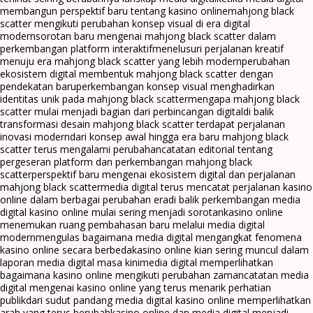
membangun perspektif baru tentang kasino online
mahjong black
scatter mengikuti perubahan konsep visual di era digital
modern
sorotan baru mengenai mahjong black scatter dalam
perkembangan platform interaktif
menelusuri perjalanan kreatif
menuju era mahjong black scatter yang lebih modern
perubahan
ekosistem digital membentuk mahjong black scatter dengan
pendekatan baru
perkembangan konsep visual menghadirkan
identitas unik pada mahjong black scatter
mengapa mahjong black
scatter mulai menjadi bagian dari perbincangan digital
di balik
transformasi desain mahjong black scatter terdapat perjalanan
inovasi modern
dari konsep awal hingga era baru mahjong black
scatter terus mengalami perubahan
catatan editorial tentang
pergeseran platform dan perkembangan mahjong black
scatter
perspektif baru mengenai ekosistem digital dan perjalanan
mahjong black scatter
media digital terus mencatat perjalanan kasino
online dalam berbagai perubahan era
di balik perkembangan media
digital kasino online mulai sering menjadi sorotan
kasino online
menemukan ruang pembahasan baru melalui media digital
modern
mengulas bagaimana media digital mengangkat fenomena
kasino online secara berbeda
kasino online kian sering muncul dalam
laporan media digital masa kini
media digital memperlihatkan
bagaimana kasino online mengikuti perubahan zaman
catatan media
digital mengenai kasino online yang terus menarik perhatian
publik
dari sudut pandang media digital kasino online memperlihatkan
arah yang terus berubah
kasino online dan media digital menjadi