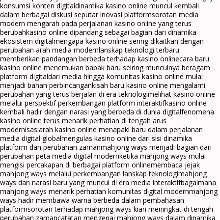
konsumsi konten digital
dinamika kasino online muncul kembali
dalam berbagai diskusi seputar inovasi platform
sorotan media
modern mengarah pada perjalanan kasino online yang terus
berubah
kasino online dipandang sebagai bagian dari dinamika
ekosistem digital
mengapa kasino online sering dikaitkan dengan
perubahan arah media modern
lanskap teknologi terbaru
memberikan pandangan berbeda terhadap kasino online
cara baru
kasino online menemukan babak baru seiring munculnya beragam
platform digital
dari media hingga komunitas kasino online mulai
menjadi bahan perbincangan
kisah baru kasino online mengalami
perubahan yang terus berjalan di era teknologi
melihat kasino online
melalui perspektif perkembangan platform interaktif
kasino online
kembali hadir dengan narasi yang berbeda di dunia digital
fenomena
kasino online terus menarik perhatian di tengah arus
modernisasi
arah kasino online menapaki baru dalam perjalanan
media digital global
mengulas kasino online dari sisi dinamika
platform dan perubahan zaman
mahjong ways menjadi bagian dari
perubahan peta media digital modern
ketika mahjong ways mulai
mengisi percakapan di berbagai platform online
membaca jejak
mahjong ways melalui perkembangan lanskap teknologi
mahjong
ways dan narasi baru yang muncul di era media interaktif
bagaimana
mahjong ways menarik perhatian komunitas digital modern
mahjong
ways hadir membawa warna berbeda dalam pembahasan
platform
sorotan terhadap mahjong ways kian meningkat di tengah
perubahan zaman
catatan mengenai mahjong ways dalam dinamika