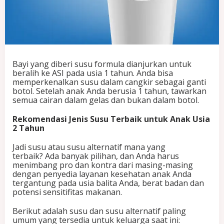
k
u
n
t
u
k
A
Bayi yang diberi susu formula dianjurkan untuk
n
beralih ke ASI pada usia 1 tahun. Anda bisa
a
memperkenalkan susu dalam cangkir sebagai ganti
k
botol. Setelah anak Anda berusia 1 tahun, tawarkan
U
semua cairan dalam gelas dan bukan dalam botol.
s
i
Rekomendasi Jenis Susu Terbaik untuk Anak Usia
a
2 Tahun
2
T
Jadi susu atau susu alternatif mana yang
a
terbaik? Ada banyak pilihan, dan Anda harus
h
menimbang pro dan kontra dari masing-masing
u
dengan penyedia layanan kesehatan anak Anda
n
tergantung pada usia balita Anda, berat badan dan
potensi sensitifitas makanan.
Berikut adalah susu dan susu alternatif paling
umum yang tersedia untuk keluarga saat ini: