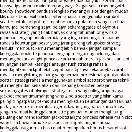
mendapatkan bonus dan jackpot yang tidak banyak diketahui baca
tipsnya
tips ampuh main mahjong ways 2 agar selalu menang
wild
bounty showdown panduan lengkap menang di slot dengan mudah
klik untuk tahu lebih
black scatter rahasia menggunakan simbol
scatter untuk jackpot melimpah
bonanza pola main yang bisa buat
kamu jadi pemenang sejati pelajari sekarang
gates of olympus
rahasia strategi yang tidak banyak orang tahu
mahjong wins 2
panduan lengkap untuk pemula yang ingin menang terus
parlay
rahasia keuntungan besar yang jarang orang tahu
poker strategi
terbukti membuat kamu menang lebih banyak jangan sampai
ketinggalan
roulette panduan lengkap menghitung peluang dan
menang besar
starlight princess cara mudah meraih jackpot dari slot
ini jangan sampai ketinggalan
sugar rush strategi rahasia
mendapatkan jackpot lebih cepat baca tipsnya sekarang
baccarat
rahasia menghitung peluang yang pemain profesional gunakan
black
scatter strategi rahasia menggunakan simbol scatter
bonanza teknik
jitu menghindari kekalahan dan menang konsisten pelajari
sekarang
gates of olympus strategi main yang paling ampuh agar
jackpot menantimu
mahjong wins 2 pola scatter yang bikin kamu
paling diingat
parlay teknik jitu meningkatkan keuntungan dari taruhan
parlay
poker teknik membaca gerak lawan yang harus kamu kuasai
jangan sampai ketinggalan
roulette panduan mudah menghitung
peluang dan mendapatkan jackpot
starlight princess rahasia main slot
yang bisa bawa kamu ke jackpot melimpah jangan sampai
ketinggalan
sugar rush tips cepat mendapatkan bonus besar di slot