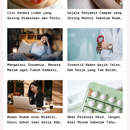
g
a
Ciri Kanker Lidah yang
Gejala Penyakit Campak yang
t
Sering Diabaikan dan Perlu
Sering Muncul Sebelum Ruam
Segera Diperiksa
Terlihat
i
o
n
Mengatasi Insomnia, Menata
Insentif Nakes Wajib Jelas,
Malam agar Tubuh Kembali
Hak Kerja yang Tak Boleh
Mengenal Waktu Tidur
Tertunda
Bukan Duduk atau Berdiri,
Obat Pelancar Haid, Jangan
Kunci Sehat Saat Kerja Ada
Asal Minum Sebelum Tahu
pada Gerak
Penyebabnya