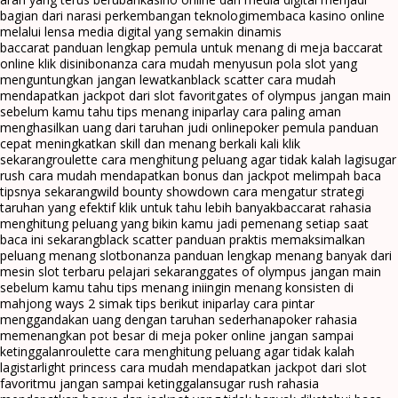
bagian dari narasi perkembangan teknologi
membaca kasino online
melalui lensa media digital yang semakin dinamis
baccarat panduan lengkap pemula untuk menang di meja baccarat
online klik disini
bonanza cara mudah menyusun pola slot yang
menguntungkan jangan lewatkan
black scatter cara mudah
mendapatkan jackpot dari slot favorit
gates of olympus jangan main
sebelum kamu tahu tips menang ini
parlay cara paling aman
menghasilkan uang dari taruhan judi online
poker pemula panduan
cepat meningkatkan skill dan menang berkali kali klik
sekarang
roulette cara menghitung peluang agar tidak kalah lagi
sugar
rush cara mudah mendapatkan bonus dan jackpot melimpah baca
tipsnya sekarang
wild bounty showdown cara mengatur strategi
taruhan yang efektif klik untuk tahu lebih banyak
baccarat rahasia
menghitung peluang yang bikin kamu jadi pemenang setiap saat
baca ini sekarang
black scatter panduan praktis memaksimalkan
peluang menang slot
bonanza panduan lengkap menang banyak dari
mesin slot terbaru pelajari sekarang
gates of olympus jangan main
sebelum kamu tahu tips menang ini
ingin menang konsisten di
mahjong ways 2 simak tips berikut ini
parlay cara pintar
menggandakan uang dengan taruhan sederhana
poker rahasia
memenangkan pot besar di meja poker online jangan sampai
ketinggalan
roulette cara menghitung peluang agar tidak kalah
lagi
starlight princess cara mudah mendapatkan jackpot dari slot
favoritmu jangan sampai ketinggalan
sugar rush rahasia