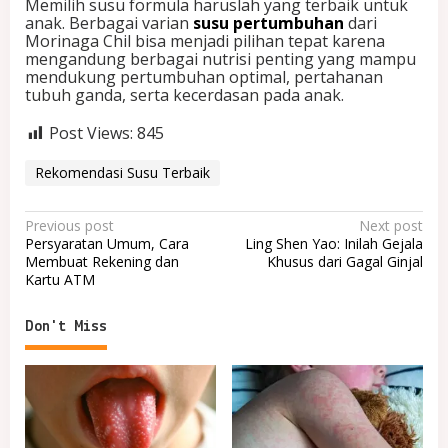
Memilih susu formula haruslah yang terbaik untuk
anak. Berbagai varian
susu pertumbuhan
dari
Morinaga Chil bisa menjadi pilihan tepat karena
mengandung berbagai nutrisi penting yang mampu
mendukung pertumbuhan optimal, pertahanan
tubuh ganda, serta kecerdasan pada anak.
Post Views:
845
Rekomendasi Susu Terbaik
P
Previous post
Next post
Persyaratan Umum, Cara
Ling Shen Yao: Inilah Gejala
o
Membuat Rekening dan
Khusus dari Gagal Ginjal
Kartu ATM
s
t
Don't Miss
n
a
v
i