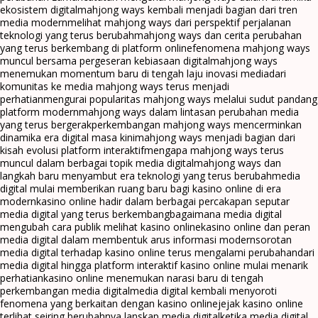
ekosistem digital
mahjong ways kembali menjadi bagian dari tren
media modern
melihat mahjong ways dari perspektif perjalanan
teknologi yang terus berubah
mahjong ways dan cerita perubahan
yang terus berkembang di platform online
fenomena mahjong ways
muncul bersama pergeseran kebiasaan digital
mahjong ways
menemukan momentum baru di tengah laju inovasi media
dari
komunitas ke media mahjong ways terus menjadi
perhatian
mengurai popularitas mahjong ways melalui sudut pandang
platform modern
mahjong ways dalam lintasan perubahan media
yang terus bergerak
perkembangan mahjong ways mencerminkan
dinamika era digital masa kini
mahjong ways menjadi bagian dari
kisah evolusi platform interaktif
mengapa mahjong ways terus
muncul dalam berbagai topik media digital
mahjong ways dan
langkah baru menyambut era teknologi yang terus berubah
media
digital mulai memberikan ruang baru bagi kasino online di era
modern
kasino online hadir dalam berbagai percakapan seputar
media digital yang terus berkembang
bagaimana media digital
mengubah cara publik melihat kasino online
kasino online dan peran
media digital dalam membentuk arus informasi modern
sorotan
media digital terhadap kasino online terus mengalami perubahan
dari
media digital hingga platform interaktif kasino online mulai menarik
perhatian
kasino online menemukan narasi baru di tengah
perkembangan media digital
media digital kembali menyoroti
fenomena yang berkaitan dengan kasino online
jejak kasino online
terlihat seiring berubahnya lanskap media digital
ketika media digital