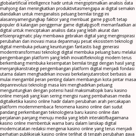
global
artificial intelligence hadir untuk mengoptimalkan analisis data
mahjong dan meningkatkan produktivitas
mengapa ai digital semakin
diandalkan untuk menganalisis peluang bernilai tinggi ini
alasannya
mengungkap faktor yang membuat game pgsoft tetap
populer di kalangan penggemar game digital
pgsoft memanfaatkan ai
digital untuk menciptakan analisis data yang lebih akurat dan
efisien
pragmatic play membawa gebrakan digital yang menginspirasi
perubahan dan inovasi masa depan
maju pesat ekosistem teknologi
digital membuka peluang keuntungan fantastis bagi generasi
modern
transformasi teknologi digital membuka peluang baru melalui
pengembangan platform yang lebih inovatif
teknologi modern terus
berkembang membuka kesempatan bernilai tinggi dengan hasil yang
menjanjikan
strategi pengembangan platform digital menjadi fondasi
utama dalam menghadirkan inovasi berkelanjutan
robot berbasis ai
mulai mengambil peran penting dalam membangun kota pintar masa
depan
revolusi teknologi masa kini menghadirkan peluang
menguntungkan dengan potensi hasil maksimal
topik baru kasino
online menjadi yang kian sering mengisi ruang pembahasan media
digital
ketika kasino online hadir dalam perubahan arah percakapan
platform modern
membaca fenomena kasino online dari sudut
pandang perkembangan teknologi
era baru kasino online dan
perjalanan panjang menuju media yang lebih interaktif
bagaimana
kasino online membentuk warna baru dalam lanskap digital
modern
catatan redaksi mengenai kasino online yang terus menjadi
perhatian publik
jejak kasino online terlihat di tengah perubahan gaya