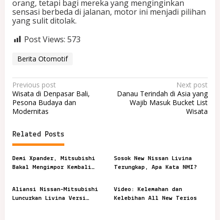
orang, tetapi bagi mereka yang menginginkan
sensasi berbeda di jalanan, motor ini menjadi pilihan
yang sulit ditolak.
Post Views:
573
Berita Otomotif
P
Previous post
Next post
Wisata di Denpasar Bali,
Danau Terindah di Asia yang
o
Pesona Budaya dan
Wajib Masuk Bucket List
Modernitas
Wisata
s
t
Related Posts
n
a
Demi Xpander, Mitsubishi
Sosok New Nissan Livina
v
Bakal Mengimpor Kembali
Terungkap, Apa Kata NMI?
Pajero Sport
i
Aliansi Nissan-Mitsubishi
Video: Kelemahan dan
g
Luncurkan Livina Versi
Kelebihan All New Terios
a
Mungil