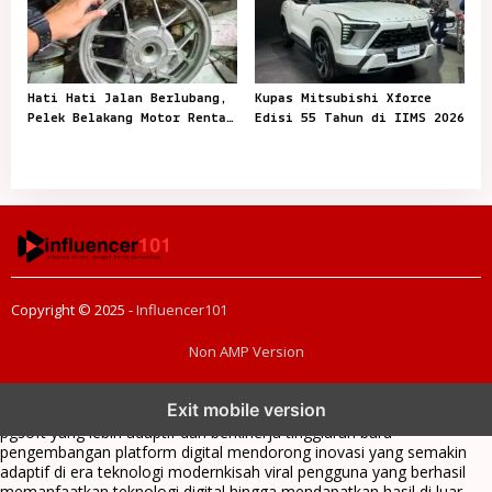
Hati Hati Jalan Berlubang,
Kupas Mitsubishi Xforce
Pelek Belakang Motor Rentan
Edisi 55 Tahun di IIMS 2026
Peang
Copyright © 2025 -
Influencer101
Non AMP Version
transformasi digital pragmatic play menjadi inspirasi baru dalam
Exit mobile version
menghadirkan inovasi berkualitas
ai digital menjadi kunci analisis data
pgsoft yang lebih adaptif dan berkinerja tinggi
arah baru
pengembangan platform digital mendorong inovasi yang semakin
adaptif di era teknologi modern
kisah viral pengguna yang berhasil
memanfaatkan teknologi digital hingga mendapatkan hasil di luar