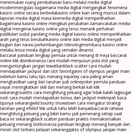
menemukan ruang pembahasan baru melalui media digital
modern
mengulas bagaimana media digital mengangkat fenomena
kasino online secara berbeda
kasino online kian sering muncul dalam
laporan media digital masa kini
media digital memperlihatkan
bagaimana kasino online mengikuti perubahan zaman
catatan media
digital mengenai kasino online yang terus menarik perhatian
publik
dari sudut pandang media digital kasino online memperlihatkan
arah yang terus berubah
kasino online dan media digital menjadi
bagian dari narasi perkembangan teknologi
membaca kasino online
melalui lensa media digital yang semakin dinamis
baccarat panduan lengkap pemula untuk menang di meja baccarat
online klik disini
bonanza cara mudah menyusun pola slot yang
menguntungkan jangan lewatkan
black scatter cara mudah
mendapatkan jackpot dari slot favorit
gates of olympus jangan main
sebelum kamu tahu tips menang ini
parlay cara paling aman
menghasilkan uang dari taruhan judi online
poker pemula panduan
cepat meningkatkan skill dan menang berkali kali klik
sekarang
roulette cara menghitung peluang agar tidak kalah lagi
sugar
rush cara mudah mendapatkan bonus dan jackpot melimpah baca
tipsnya sekarang
wild bounty showdown cara mengatur strategi
taruhan yang efektif klik untuk tahu lebih banyak
baccarat rahasia
menghitung peluang yang bikin kamu jadi pemenang setiap saat
baca ini sekarang
black scatter panduan praktis memaksimalkan
peluang menang slot
bonanza panduan lengkap menang banyak dari
mesin slot terbaru pelajari sekarang
gates of olympus jangan main