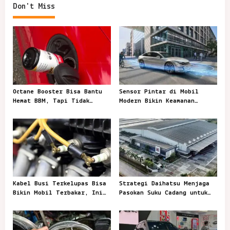
t
Don't Miss
i
o
n
Octane Booster Bisa Bantu
Sensor Pintar di Mobil
Hemat BBM, Tapi Tidak
Modern Bikin Keamanan
Berlaku untuk Semua Mobil
Berkendara Naik Kelas
Kabel Busi Terkelupas Bisa
Strategi Daihatsu Menjaga
Bikin Mobil Terbakar, Ini
Pasokan Suku Cadang untuk
Bahaya yang Sering
Pasar Lokal dan Ekspor
Diremehkan