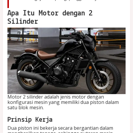
e
d
Apa Itu Motor dengan 2
a
Silinder
Motor 2 silinder adalah jenis motor dengan
konfigurasi mesin yang memiliki dua piston dalam
satu blok mesin.
Prinsip Kerja
Dua piston ini bekerja secara bergantian dalam