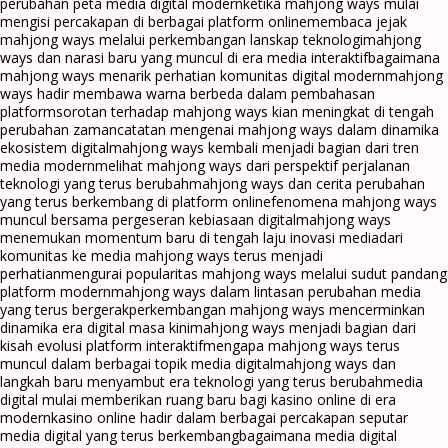
perubahan peta media digital modern
ketika mahjong ways mulai
mengisi percakapan di berbagai platform online
membaca jejak
mahjong ways melalui perkembangan lanskap teknologi
mahjong
ways dan narasi baru yang muncul di era media interaktif
bagaimana
mahjong ways menarik perhatian komunitas digital modern
mahjong
ways hadir membawa warna berbeda dalam pembahasan
platform
sorotan terhadap mahjong ways kian meningkat di tengah
perubahan zaman
catatan mengenai mahjong ways dalam dinamika
ekosistem digital
mahjong ways kembali menjadi bagian dari tren
media modern
melihat mahjong ways dari perspektif perjalanan
teknologi yang terus berubah
mahjong ways dan cerita perubahan
yang terus berkembang di platform online
fenomena mahjong ways
muncul bersama pergeseran kebiasaan digital
mahjong ways
menemukan momentum baru di tengah laju inovasi media
dari
komunitas ke media mahjong ways terus menjadi
perhatian
mengurai popularitas mahjong ways melalui sudut pandang
platform modern
mahjong ways dalam lintasan perubahan media
yang terus bergerak
perkembangan mahjong ways mencerminkan
dinamika era digital masa kini
mahjong ways menjadi bagian dari
kisah evolusi platform interaktif
mengapa mahjong ways terus
muncul dalam berbagai topik media digital
mahjong ways dan
langkah baru menyambut era teknologi yang terus berubah
media
digital mulai memberikan ruang baru bagi kasino online di era
modern
kasino online hadir dalam berbagai percakapan seputar
media digital yang terus berkembang
bagaimana media digital