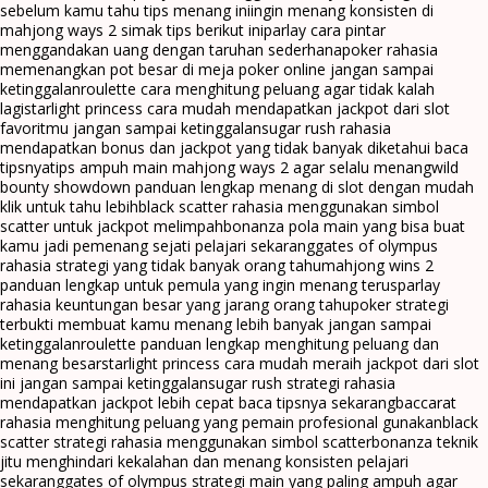
sebelum kamu tahu tips menang ini
ingin menang konsisten di
mahjong ways 2 simak tips berikut ini
parlay cara pintar
menggandakan uang dengan taruhan sederhana
poker rahasia
memenangkan pot besar di meja poker online jangan sampai
ketinggalan
roulette cara menghitung peluang agar tidak kalah
lagi
starlight princess cara mudah mendapatkan jackpot dari slot
favoritmu jangan sampai ketinggalan
sugar rush rahasia
mendapatkan bonus dan jackpot yang tidak banyak diketahui baca
tipsnya
tips ampuh main mahjong ways 2 agar selalu menang
wild
bounty showdown panduan lengkap menang di slot dengan mudah
klik untuk tahu lebih
black scatter rahasia menggunakan simbol
scatter untuk jackpot melimpah
bonanza pola main yang bisa buat
kamu jadi pemenang sejati pelajari sekarang
gates of olympus
rahasia strategi yang tidak banyak orang tahu
mahjong wins 2
panduan lengkap untuk pemula yang ingin menang terus
parlay
rahasia keuntungan besar yang jarang orang tahu
poker strategi
terbukti membuat kamu menang lebih banyak jangan sampai
ketinggalan
roulette panduan lengkap menghitung peluang dan
menang besar
starlight princess cara mudah meraih jackpot dari slot
ini jangan sampai ketinggalan
sugar rush strategi rahasia
mendapatkan jackpot lebih cepat baca tipsnya sekarang
baccarat
rahasia menghitung peluang yang pemain profesional gunakan
black
scatter strategi rahasia menggunakan simbol scatter
bonanza teknik
jitu menghindari kekalahan dan menang konsisten pelajari
sekarang
gates of olympus strategi main yang paling ampuh agar