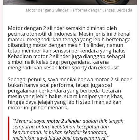
P
e
Motor dengan 2 Silinder, Performa dengan Sensasi Berbeda
r
f
o
Motor dengan 2 silinder semakin diminati oleh
r
pecinta otomotif di Indonesia. Mesin jenis ini dikenal
m
mampu menghadirkan tenaga yang lebih bertenaga
a
dibanding motor dengan mesin 1 silinder, namun
d
tetap memberikan sensasi berkendara yang halus.
e
Kehadiran motor 2 silinder juga dianggap sebagai
n
simbol naik kelas bagi pengendara, karena
g
menghadirkan kesan lebih sporty dan eksklusif.
a
n
Sebagai penulis, saya menilai bahwa motor 2 silinder
S
bukan hanya soal performa, tetapi juga soal
e
pengalaman berkendara yang berbeda. Getaran
n
mesin yang lebih halus, suara knalpot yang khas,
s
hingga daya jelajah yang lebih stabil menjadikan
a
motor ini pilihan menarik.
s
i
“Menurut saya,
motor 2 silinder
adalah titik tengah
B
sempurna antara kebutuhan kecepatan dan
e
kenyamanan. Ia bukan sekadar kendaraan,
r
melainkan gaya hidup bagi penggemarnya.”
b