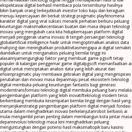
ekspektasi
ai digital berhasil membaca pola tersembunyi hasilnya
bikin banyak orang terkejut
kisah investor toko baju dari keraguan
menuju kepercayaan diri berkat strategi pragmatic play
fenomena
karakter digital yang viral sukses menarik perhatian berburu peluang
keuntungan maksimal
kecerdasan buatan dan masa depan teknologi
inovasi yang mengubah cara kita hidup
kemajuan platform digital
menjadi penggerak utama inovasi di tengah persaingan teknologi
global
artificial intelligence hadir untuk mengoptimalkan analisis data
mahjong dan meningkatkan produktivitas
mengapa ai digital semakin
diandalkan untuk menganalisis peluang bernilai tinggi ini
alasannya
mengungkap faktor yang membuat game pgsoft tetap
populer di kalangan penggemar game digital
pgsoft memanfaatkan ai
digital untuk menciptakan analisis data yang lebih akurat dan
efisien
pragmatic play membawa gebrakan digital yang menginspirasi
perubahan dan inovasi masa depan
maju pesat ekosistem teknologi
digital membuka peluang keuntungan fantastis bagi generasi
modern
transformasi teknologi digital membuka peluang baru melalui
pengembangan platform yang lebih inovatif
teknologi modern terus
berkembang membuka kesempatan bernilai tinggi dengan hasil yang
menjanjikan
strategi pengembangan platform digital menjadi fondasi
utama dalam menghadirkan inovasi berkelanjutan
robot berbasis ai
mulai mengambil peran penting dalam membangun kota pintar masa
depan
revolusi teknologi masa kini menghadirkan peluang
menguntungkan dengan potensi hasil maksimal
topik baru kasino