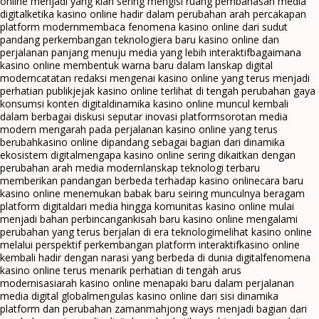
online menjadi yang kian sering mengisi ruang pembahasan media
digital
ketika kasino online hadir dalam perubahan arah percakapan
platform modern
membaca fenomena kasino online dari sudut
pandang perkembangan teknologi
era baru kasino online dan
perjalanan panjang menuju media yang lebih interaktif
bagaimana
kasino online membentuk warna baru dalam lanskap digital
modern
catatan redaksi mengenai kasino online yang terus menjadi
perhatian publik
jejak kasino online terlihat di tengah perubahan gaya
konsumsi konten digital
dinamika kasino online muncul kembali
dalam berbagai diskusi seputar inovasi platform
sorotan media
modern mengarah pada perjalanan kasino online yang terus
berubah
kasino online dipandang sebagai bagian dari dinamika
ekosistem digital
mengapa kasino online sering dikaitkan dengan
perubahan arah media modern
lanskap teknologi terbaru
memberikan pandangan berbeda terhadap kasino online
cara baru
kasino online menemukan babak baru seiring munculnya beragam
platform digital
dari media hingga komunitas kasino online mulai
menjadi bahan perbincangan
kisah baru kasino online mengalami
perubahan yang terus berjalan di era teknologi
melihat kasino online
melalui perspektif perkembangan platform interaktif
kasino online
kembali hadir dengan narasi yang berbeda di dunia digital
fenomena
kasino online terus menarik perhatian di tengah arus
modernisasi
arah kasino online menapaki baru dalam perjalanan
media digital global
mengulas kasino online dari sisi dinamika
platform dan perubahan zaman
mahjong ways menjadi bagian dari