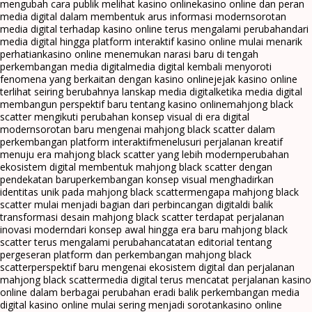
mengubah cara publik melihat kasino online
kasino online dan peran
media digital dalam membentuk arus informasi modern
sorotan
media digital terhadap kasino online terus mengalami perubahan
dari
media digital hingga platform interaktif kasino online mulai menarik
perhatian
kasino online menemukan narasi baru di tengah
perkembangan media digital
media digital kembali menyoroti
fenomena yang berkaitan dengan kasino online
jejak kasino online
terlihat seiring berubahnya lanskap media digital
ketika media digital
membangun perspektif baru tentang kasino online
mahjong black
scatter mengikuti perubahan konsep visual di era digital
modern
sorotan baru mengenai mahjong black scatter dalam
perkembangan platform interaktif
menelusuri perjalanan kreatif
menuju era mahjong black scatter yang lebih modern
perubahan
ekosistem digital membentuk mahjong black scatter dengan
pendekatan baru
perkembangan konsep visual menghadirkan
identitas unik pada mahjong black scatter
mengapa mahjong black
scatter mulai menjadi bagian dari perbincangan digital
di balik
transformasi desain mahjong black scatter terdapat perjalanan
inovasi modern
dari konsep awal hingga era baru mahjong black
scatter terus mengalami perubahan
catatan editorial tentang
pergeseran platform dan perkembangan mahjong black
scatter
perspektif baru mengenai ekosistem digital dan perjalanan
mahjong black scatter
media digital terus mencatat perjalanan kasino
online dalam berbagai perubahan era
di balik perkembangan media
digital kasino online mulai sering menjadi sorotan
kasino online