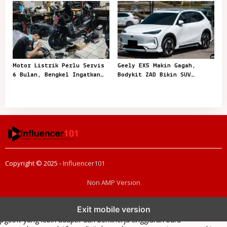
Tetap Aman
Motor Listrik Perlu Servis
Geely EX5 Makin Gagah,
6 Bulan, Bengkel Ingatkan
Bodykit ZAD Bikin SUV
Jangan Tunggu Mogok
Listrik Ini Lebih Sporty
Copyright © 2025 -
Influencer101
Non AMP Version
transformasi digital pragmatic play menjadi inspirasi baru dalam
Exit mobile version
menghadirkan inovasi berkualitas
ai digital menjadi kunci analisis data
pgsoft yang lebih adaptif dan berkinerja tinggi
arah baru