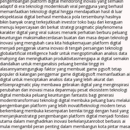
pengembangan platform digital mendorong inovasi yang semakin
adaptif di era teknologi modern
kisah viral pengguna yang berhasil
memanfaatkan teknologi digital hingga mendapatkan hasil di luar
ekspektasi
ai digital berhasil membaca pola tersembunyi hasilnya
bikin banyak orang terkejut
kisah investor toko baju dari keraguan
menuju kepercayaan diri berkat strategi pragmatic play
fenomena
karakter digital yang viral sukses menarik perhatian berburu peluang
keuntungan maksimal
kecerdasan buatan dan masa depan teknologi
inovasi yang mengubah cara kita hidup
kemajuan platform digital
menjadi penggerak utama inovasi di tengah persaingan teknologi
global
artificial intelligence hadir untuk mengoptimalkan analisis data
mahjong dan meningkatkan produktivitas
mengapa ai digital semakin
diandalkan untuk menganalisis peluang bernilai tinggi ini
alasannya
mengungkap faktor yang membuat game pgsoft tetap
populer di kalangan penggemar game digital
pgsoft memanfaatkan ai
digital untuk menciptakan analisis data yang lebih akurat dan
efisien
pragmatic play membawa gebrakan digital yang menginspirasi
perubahan dan inovasi masa depan
maju pesat ekosistem teknologi
digital membuka peluang keuntungan fantastis bagi generasi
modern
transformasi teknologi digital membuka peluang baru melalui
pengembangan platform yang lebih inovatif
teknologi modern terus
berkembang membuka kesempatan bernilai tinggi dengan hasil yang
menjanjikan
strategi pengembangan platform digital menjadi fondasi
utama dalam menghadirkan inovasi berkelanjutan
robot berbasis ai
mulai mengambil peran penting dalam membangun kota pintar masa