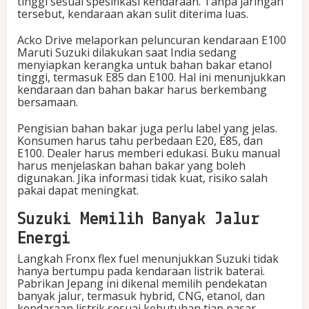
tinggi sesuai spesifikasi kendaraan. Tanpa jaringan
tersebut, kendaraan akan sulit diterima luas.
Acko Drive melaporkan peluncuran kendaraan E100
Maruti Suzuki dilakukan saat India sedang
menyiapkan kerangka untuk bahan bakar etanol
tinggi, termasuk E85 dan E100. Hal ini menunjukkan
kendaraan dan bahan bakar harus berkembang
bersamaan.
Pengisian bahan bakar juga perlu label yang jelas.
Konsumen harus tahu perbedaan E20, E85, dan
E100. Dealer harus memberi edukasi. Buku manual
harus menjelaskan bahan bakar yang boleh
digunakan. Jika informasi tidak kuat, risiko salah
pakai dapat meningkat.
Suzuki Memilih Banyak Jalur
Energi
Langkah Fronx flex fuel menunjukkan Suzuki tidak
hanya bertumpu pada kendaraan listrik baterai.
Pabrikan Jepang ini dikenal memilih pendekatan
banyak jalur, termasuk hybrid, CNG, etanol, dan
kendaraan listrik sesuai kebutuhan tiap pasar.