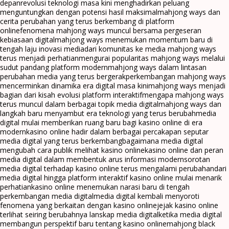
depan
revolusi teknologi masa kini menghadirkan peluang
menguntungkan dengan potensi hasil maksimal
mahjong ways dan
cerita perubahan yang terus berkembang di platform
online
fenomena mahjong ways muncul bersama pergeseran
kebiasaan digital
mahjong ways menemukan momentum baru di
tengah laju inovasi media
dari komunitas ke media mahjong ways
terus menjadi perhatian
mengurai popularitas mahjong ways melalui
sudut pandang platform modern
mahjong ways dalam lintasan
perubahan media yang terus bergerak
perkembangan mahjong ways
mencerminkan dinamika era digital masa kini
mahjong ways menjadi
bagian dari kisah evolusi platform interaktif
mengapa mahjong ways
terus muncul dalam berbagai topik media digital
mahjong ways dan
langkah baru menyambut era teknologi yang terus berubah
media
digital mulai memberikan ruang baru bagi kasino online di era
modern
kasino online hadir dalam berbagai percakapan seputar
media digital yang terus berkembang
bagaimana media digital
mengubah cara publik melihat kasino online
kasino online dan peran
media digital dalam membentuk arus informasi modern
sorotan
media digital terhadap kasino online terus mengalami perubahan
dari
media digital hingga platform interaktif kasino online mulai menarik
perhatian
kasino online menemukan narasi baru di tengah
perkembangan media digital
media digital kembali menyoroti
fenomena yang berkaitan dengan kasino online
jejak kasino online
terlihat seiring berubahnya lanskap media digital
ketika media digital
membangun perspektif baru tentang kasino online
mahjong black