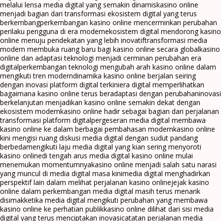
melalui lensa media digital yang semakin dinamis
kasino online
menjadi bagian dari transformasi ekosistem digital yang terus
berkembang
perkembangan kasino online mencerminkan perubahan
perilaku pengguna di era modern
ekosistem digital mendorong kasino
online menuju pendekatan yang lebih inovatif
transformasi media
modern membuka ruang baru bagi kasino online secara global
kasino
online dan adaptasi teknologi menjadi cerminan perubahan era
digital
perkembangan teknologi mengubah arah kasino online dalam
mengikuti tren modern
dinamika kasino online berjalan seiring
dengan inovasi platform digital terkini
era digital memperlihatkan
bagaimana kasino online terus beradaptasi dengan perubahan
inovasi
berkelanjutan menjadikan kasino online semakin dekat dengan
ekosistem modern
kasino online hadir sebagai bagian dari perjalanan
transformasi platform digital
pergeseran media digital membawa
kasino online ke dalam berbagai pembahasan modern
kasino online
kini mengisi ruang diskusi media digital dengan sudut pandang
berbeda
mengikuti laju media digital yang kian sering menyoroti
kasino online
di tengah arus media digital kasino online mulai
menemukan momentumnya
kasino online menjadi salah satu narasi
yang muncul di media digital masa kini
media digital menghadirkan
perspektif lain dalam melihat perjalanan kasino online
jejak kasino
online dalam perkembangan media digital masih terus menarik
disimak
ketika media digital mengikuti perubahan yang membawa
kasino online ke perhatian publik
kasino online dilihat dari sisi media
digital yang terus menciptakan inovasi
catatan perjalanan media