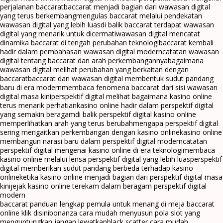
perjalanan baccarat
baccarat menjadi bagian dari wawasan digital
yang terus berkembang
mengulas baccarat melalui pendekatan
wawasan digital yang lebih luas
di balik baccarat terdapat wawasan
digital yang menarik untuk dicermati
wawasan digital mencatat
dinamika baccarat di tengah perubahan teknologi
baccarat kembali
hadir dalam pembahasan wawasan digital modern
catatan wawasan
digital tentang baccarat dan arah perkembangannya
bagaimana
wawasan digital melihat perubahan yang berkaitan dengan
baccarat
baccarat dan wawasan digital membentuk sudut pandang
baru di era modern
membaca fenomena baccarat dari sisi wawasan
digital masa kini
perspektif digital melihat bagaimana kasino online
terus menarik perhatian
kasino online hadir dalam perspektif digital
yang semakin beragam
di balik perspektif digital kasino online
memperlihatkan arah yang terus berubah
mengapa perspektif digital
sering mengaitkan perkembangan dengan kasino online
kasino online
membangun narasi baru dalam perspektif digital modern
catatan
perspektif digital mengenai kasino online di era teknologi
membaca
kasino online melalui lensa perspektif digital yang lebih luas
perspektif
digital memberikan sudut pandang berbeda terhadap kasino
online
ketika kasino online menjadi bagian dari perspektif digital masa
kini
jejak kasino online terekam dalam beragam perspektif digital
modern
baccarat panduan lengkap pemula untuk menang di meja baccarat
online klik disini
bonanza cara mudah menyusun pola slot yang
menguntungkan jangan lewatkan
black scatter cara mudah