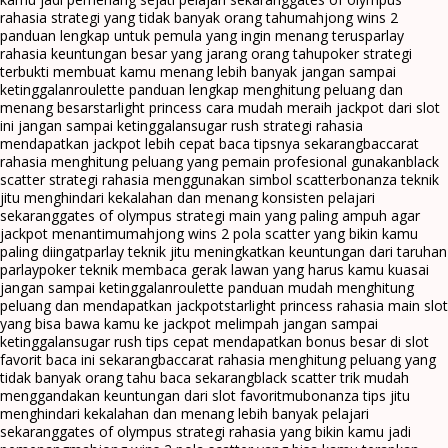
rahasia strategi yang tidak banyak orang tahu
mahjong wins 2
panduan lengkap untuk pemula yang ingin menang terus
parlay
rahasia keuntungan besar yang jarang orang tahu
poker strategi
terbukti membuat kamu menang lebih banyak jangan sampai
ketinggalan
roulette panduan lengkap menghitung peluang dan
menang besar
starlight princess cara mudah meraih jackpot dari slot
ini jangan sampai ketinggalan
sugar rush strategi rahasia
mendapatkan jackpot lebih cepat baca tipsnya sekarang
baccarat
rahasia menghitung peluang yang pemain profesional gunakan
black
scatter strategi rahasia menggunakan simbol scatter
bonanza teknik
jitu menghindari kekalahan dan menang konsisten pelajari
sekarang
gates of olympus strategi main yang paling ampuh agar
jackpot menantimu
mahjong wins 2 pola scatter yang bikin kamu
paling diingat
parlay teknik jitu meningkatkan keuntungan dari taruhan
parlay
poker teknik membaca gerak lawan yang harus kamu kuasai
jangan sampai ketinggalan
roulette panduan mudah menghitung
peluang dan mendapatkan jackpot
starlight princess rahasia main slot
yang bisa bawa kamu ke jackpot melimpah jangan sampai
ketinggalan
sugar rush tips cepat mendapatkan bonus besar di slot
favorit baca ini sekarang
baccarat rahasia menghitung peluang yang
tidak banyak orang tahu baca sekarang
black scatter trik mudah
menggandakan keuntungan dari slot favoritmu
bonanza tips jitu
menghindari kekalahan dan menang lebih banyak pelajari
sekarang
gates of olympus strategi rahasia yang bikin kamu jadi