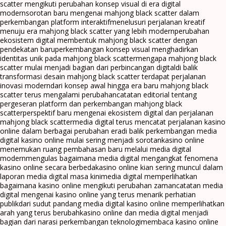
scatter mengikuti perubahan konsep visual di era digital
modern
sorotan baru mengenai mahjong black scatter dalam
perkembangan platform interaktif
menelusuri perjalanan kreatif
menuju era mahjong black scatter yang lebih modern
perubahan
ekosistem digital membentuk mahjong black scatter dengan
pendekatan baru
perkembangan konsep visual menghadirkan
identitas unik pada mahjong black scatter
mengapa mahjong black
scatter mulai menjadi bagian dari perbincangan digital
di balik
transformasi desain mahjong black scatter terdapat perjalanan
inovasi modern
dari konsep awal hingga era baru mahjong black
scatter terus mengalami perubahan
catatan editorial tentang
pergeseran platform dan perkembangan mahjong black
scatter
perspektif baru mengenai ekosistem digital dan perjalanan
mahjong black scatter
media digital terus mencatat perjalanan kasino
online dalam berbagai perubahan era
di balik perkembangan media
digital kasino online mulai sering menjadi sorotan
kasino online
menemukan ruang pembahasan baru melalui media digital
modern
mengulas bagaimana media digital mengangkat fenomena
kasino online secara berbeda
kasino online kian sering muncul dalam
laporan media digital masa kini
media digital memperlihatkan
bagaimana kasino online mengikuti perubahan zaman
catatan media
digital mengenai kasino online yang terus menarik perhatian
publik
dari sudut pandang media digital kasino online memperlihatkan
arah yang terus berubah
kasino online dan media digital menjadi
bagian dari narasi perkembangan teknologi
membaca kasino online