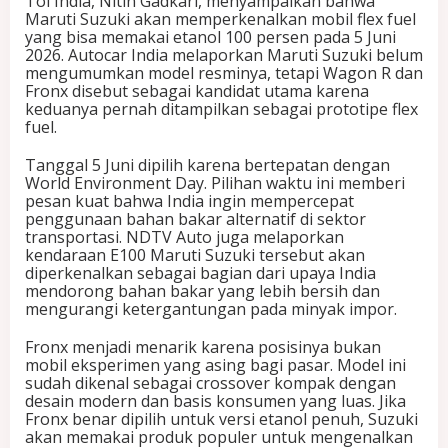
Tol India, Nitin Gadkari, menyampaikan bahwa
a
Maruti Suzuki akan memperkenalkan mobil flex fuel
w
yang bisa memakai etanol 100 persen pada 5 Juni
a
2026. Autocar India melaporkan Maruti Suzuki belum
n
mengumumkan model resminya, tetapi Wagon R dan
B
Fronx disebut sebagai kandidat utama karena
e
keduanya pernah ditampilkan sebagai prototipe flex
n
fuel.
s
i
Tanggal 5 Juni dipilih karena bertepatan dengan
n
World Environment Day. Pilihan waktu ini memberi
pesan kuat bahwa India ingin mempercepat
penggunaan bahan bakar alternatif di sektor
transportasi. NDTV Auto juga melaporkan
kendaraan E100 Maruti Suzuki tersebut akan
diperkenalkan sebagai bagian dari upaya India
mendorong bahan bakar yang lebih bersih dan
mengurangi ketergantungan pada minyak impor.
Fronx menjadi menarik karena posisinya bukan
mobil eksperimen yang asing bagi pasar. Model ini
sudah dikenal sebagai crossover kompak dengan
desain modern dan basis konsumen yang luas. Jika
Fronx benar dipilih untuk versi etanol penuh, Suzuki
akan memakai produk populer untuk mengenalkan