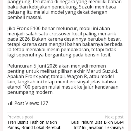
panggung, terutama di negara yang memiliki bahan
baku dan kebijakan pendukung. Suzuki membaca
peluang itu melalui model yang dekat dengan
pembeli massal.
Jika Fronx E100 benar meluncur, mobil ini akan
menjadi salah satu crossover kecil paling menarik
pada 2026. Bukan karena desainnya berubah besar,
tetapi karena cara mengisi bahan bakarnya berbeda.
Ia tetap memakai mesin pembakaran, tetapi tidak
lagi sepenuhnya bergantung pada bensin fosil.
Peluncuran 5 Juni 2026 akan menjadi momen
penting untuk melihat pilihan akhir Maruti Suzuki.
Apakah Fronx yang tampil, Wagon R, atau model
lain, langkah ini tetap memberi sinyal jelas bahwa
etanol 100 persen mulai masuk ke jalur kendaraan
penumpang modern.
Post Views:
127
P
Previous post
Next post
Tren Bisnis Fashion Makin
Busi Iridium Bisa Bikin BBM
o
Panas, Brand Lokal Berebut
Irit? Ini Jawaban Teknisnya