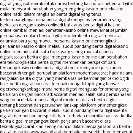
digital yang ikut membentuk narasi tentang kasino online
berita digital
mulai menyoroti perubahan yang mengiringi kasino online
kasino
online hadir dalam rangkaian berita digital yang terus
berkembang
bagaimana berita digital mengulas fenomena yang
berkaitan dengan kasino online
di balik arus berita digital kasino
online kembali menjadi perhatian
kasino online mewarnai sejumlah
pembahasan dalam berita digital modern
berita digital mencatat
dinamika baru yang muncul bersama kasino online
mengikuti
perjalanan kasino online melalui sudut pandang berita digital
kasino
online menjadi salah satu topik yang sering muncul di berita
digital
catatan berita digital mengenai kasino online dan perubahan
era teknologi
ketika berita digital memberikan perspektif baru
terhadap kasino online
berita digital mulai menyoroti perjalanan
baccarat di tengah perubahan platform modern
baccarat hadir dalam
rangkaian berita digital yang membahas perkembangan teknologi
di
balik berita digital baccarat kembali menjadi topik yang banyak
diperbincangkan
bagaimana berita digital mengulas fenomena yang
berkaitan dengan baccarat
baccarat menjadi salah satu pembahasan
yang muncul dalam berita digital modern
catatan berita digital
tentang baccarat dan perubahan lanskap platform online
mengikuti
perkembangan baccarat melalui sudut pandang berita digital
berita
digital memberikan perspektif baru terhadap dinamika baccarat
ketika
berita digital mengangkat kisah perjalanan baccarat di era
teknologi
baccarat kian sering muncul dalam berbagai laporan berita
digital masa kini
wawasan digital membuka perspektif baru mengenai