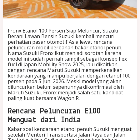
i
a
p
M
e
Fronx Etanol 100 Persen Siap Meluncur, Suzuki
l
Berani Lawan Bensin Suzuki kembali mencuri
u
perhatian pasar otomotif Asia lewat rencana
n
peluncuran mobil berbahan bakar etanol penuh.
c
Nama Suzuki Fronx ikut menjadi sorotan karena
u
model ini sudah pernah tampil sebagai konsep flex
r
fuel di Japan Mobility Show 2025, lalu dikaitkan
,
dengan rencana Maruti Suzuki memperkenalkan
S
kendaraan yang mampu berjalan dengan etanol 100
u
persen pada 5 Juni 2026. Meski model yang akan
z
diluncurkan belum sepenuhnya dikonfirmasi oleh
u
Maruti Suzuki, Fronx menjadi salah satu kandidat
k
paling kuat bersama Wagon R.
i
B
Rencana Peluncuran E100
e
r
Menguat dari India
a
n
Kabar soal kendaraan etanol penuh Suzuki menguat
i
setelah Menteri Transportasi Jalan Raya dan Jalan
L