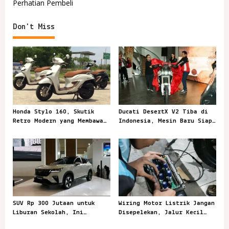
Perhatian Pembeli
s
t
Don't Miss
n
a
v
i
g
a
Honda Stylo 160, Skutik
Ducati DesertX V2 Tiba di
t
Retro Modern yang Membawa
Indonesia, Mesin Baru Siap
Gaya Kota Lebih Berkelas
Taklukkan Jalur Berat
i
o
n
SUV Rp 300 Jutaan untuk
Wiring Motor Listrik Jangan
Liburan Sekolah, Ini
Disepelekan, Jalur Kecil
Pilihan Menariknya
yang Menjaga Kendaraan