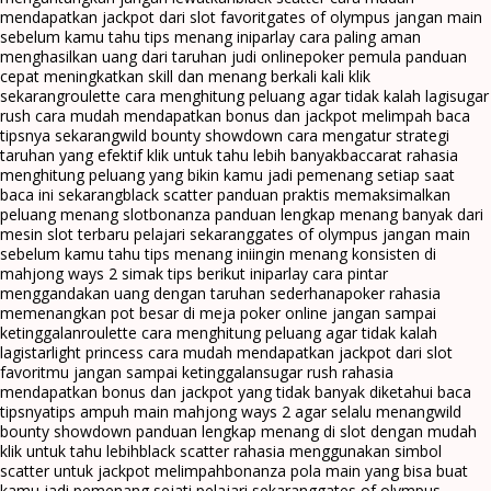
mendapatkan jackpot dari slot favorit
gates of olympus jangan main
sebelum kamu tahu tips menang ini
parlay cara paling aman
menghasilkan uang dari taruhan judi online
poker pemula panduan
cepat meningkatkan skill dan menang berkali kali klik
sekarang
roulette cara menghitung peluang agar tidak kalah lagi
sugar
rush cara mudah mendapatkan bonus dan jackpot melimpah baca
tipsnya sekarang
wild bounty showdown cara mengatur strategi
taruhan yang efektif klik untuk tahu lebih banyak
baccarat rahasia
menghitung peluang yang bikin kamu jadi pemenang setiap saat
baca ini sekarang
black scatter panduan praktis memaksimalkan
peluang menang slot
bonanza panduan lengkap menang banyak dari
mesin slot terbaru pelajari sekarang
gates of olympus jangan main
sebelum kamu tahu tips menang ini
ingin menang konsisten di
mahjong ways 2 simak tips berikut ini
parlay cara pintar
menggandakan uang dengan taruhan sederhana
poker rahasia
memenangkan pot besar di meja poker online jangan sampai
ketinggalan
roulette cara menghitung peluang agar tidak kalah
lagi
starlight princess cara mudah mendapatkan jackpot dari slot
favoritmu jangan sampai ketinggalan
sugar rush rahasia
mendapatkan bonus dan jackpot yang tidak banyak diketahui baca
tipsnya
tips ampuh main mahjong ways 2 agar selalu menang
wild
bounty showdown panduan lengkap menang di slot dengan mudah
klik untuk tahu lebih
black scatter rahasia menggunakan simbol
scatter untuk jackpot melimpah
bonanza pola main yang bisa buat
kamu jadi pemenang sejati pelajari sekarang
gates of olympus