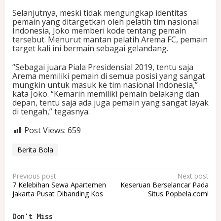
Selanjutnya, meski tidak mengungkap identitas
pemain yang ditargetkan oleh pelatih tim nasional
Indonesia, Joko memberi kode tentang pemain
tersebut. Menurut mantan pelatih Arema FC, pemain
target kali ini bermain sebagai gelandang.
“Sebagai juara Piala Presidensial 2019, tentu saja
Arema memiliki pemain di semua posisi yang sangat
mungkin untuk masuk ke tim nasional Indonesia,”
kata Joko. “Kemarin memiliki pemain belakang dan
depan, tentu saja ada juga pemain yang sangat layak
di tengah,” tegasnya.
Post Views:
659
Berita Bola
P
Previous post
Next post
7 Kelebihan Sewa Apartemen
Keseruan Berselancar Pada
o
Jakarta Pusat Dibanding Kos
Situs Popbela.com!
s
t
Don't Miss