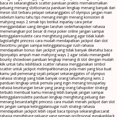
baca ini sekarang
black scatter panduan praktis memaksimalkan
peluang menang slot
bonanza panduan lengkap menang banyak dari
mesin slot terbaru pelajari sekarang
gates of olympus jangan main
sebelum kamu tahu tips menang ini
ingin menang konsisten di
mahjong ways 2 simak tips berikut ini
parlay cara pintar
menggandakan uang dengan taruhan sederhana
poker rahasia
memenangkan pot besar di meja poker online jangan sampai
ketinggalan
roulette cara menghitung peluang agar tidak kalah
lagi
starlight princess cara mudah mendapatkan jackpot dari slot
favoritmu jangan sampai ketinggalan
sugar rush rahasia
mendapatkan bonus dan jackpot yang tidak banyak diketahui baca
tipsnya
tips ampuh main mahjong ways 2 agar selalu menang
wild
bounty showdown panduan lengkap menang di slot dengan mudah
klik untuk tahu lebih
black scatter rahasia menggunakan simbol
scatter untuk jackpot melimpah
bonanza pola main yang bisa buat
kamu jadi pemenang sejati pelajari sekarang
gates of olympus
rahasia strategi yang tidak banyak orang tahu
mahjong wins 2
panduan lengkap untuk pemula yang ingin menang terus
parlay
rahasia keuntungan besar yang jarang orang tahu
poker strategi
terbukti membuat kamu menang lebih banyak jangan sampai
ketinggalan
roulette panduan lengkap menghitung peluang dan
menang besar
starlight princess cara mudah meraih jackpot dari slot
ini jangan sampai ketinggalan
sugar rush strategi rahasia
mendapatkan jackpot lebih cepat baca tipsnya sekarang
baccarat
rahasia menghitung peluang yang pemain profesional gunakan
black