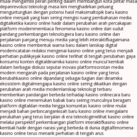
mulai mengambil peran penting dalam membangun kota pintar masa
depan
revolusi teknologi masa kini menghadirkan peluang
menguntungkan dengan potensi hasil maksimal
topik baru kasino
online menjadi yang kian sering mengisi ruang pembahasan media
digital
ketika kasino online hadir dalam perubahan arah percakapan
platform modern
membaca fenomena kasino online dari sudut
pandang perkembangan teknologi
era baru kasino online dan
perjalanan panjang menuju media yang lebih interaktif
bagaimana
kasino online membentuk warna baru dalam lanskap digital
modern
catatan redaksi mengenai kasino online yang terus menjadi
perhatian publik
jejak kasino online terlihat di tengah perubahan gaya
konsumsi konten digital
dinamika kasino online muncul kembali
dalam berbagai diskusi seputar inovasi platform
sorotan media
modern mengarah pada perjalanan kasino online yang terus
berubah
kasino online dipandang sebagai bagian dari dinamika
ekosistem digital
mengapa kasino online sering dikaitkan dengan
perubahan arah media modern
lanskap teknologi terbaru
memberikan pandangan berbeda terhadap kasino online
cara baru
kasino online menemukan babak baru seiring munculnya beragam
platform digital
dari media hingga komunitas kasino online mulai
menjadi bahan perbincangan
kisah baru kasino online mengalami
perubahan yang terus berjalan di era teknologi
melihat kasino online
melalui perspektif perkembangan platform interaktif
kasino online
kembali hadir dengan narasi yang berbeda di dunia digital
fenomena
kasino online terus menarik perhatian di tengah arus