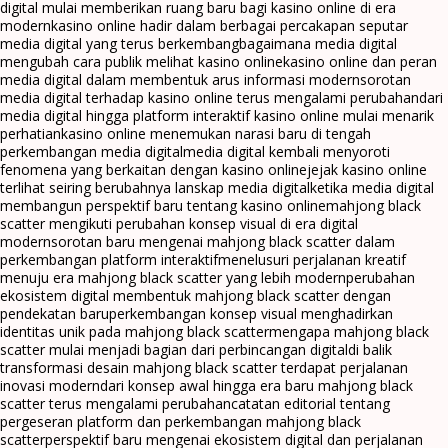
digital mulai memberikan ruang baru bagi kasino online di era
modern
kasino online hadir dalam berbagai percakapan seputar
media digital yang terus berkembang
bagaimana media digital
mengubah cara publik melihat kasino online
kasino online dan peran
media digital dalam membentuk arus informasi modern
sorotan
media digital terhadap kasino online terus mengalami perubahan
dari
media digital hingga platform interaktif kasino online mulai menarik
perhatian
kasino online menemukan narasi baru di tengah
perkembangan media digital
media digital kembali menyoroti
fenomena yang berkaitan dengan kasino online
jejak kasino online
terlihat seiring berubahnya lanskap media digital
ketika media digital
membangun perspektif baru tentang kasino online
mahjong black
scatter mengikuti perubahan konsep visual di era digital
modern
sorotan baru mengenai mahjong black scatter dalam
perkembangan platform interaktif
menelusuri perjalanan kreatif
menuju era mahjong black scatter yang lebih modern
perubahan
ekosistem digital membentuk mahjong black scatter dengan
pendekatan baru
perkembangan konsep visual menghadirkan
identitas unik pada mahjong black scatter
mengapa mahjong black
scatter mulai menjadi bagian dari perbincangan digital
di balik
transformasi desain mahjong black scatter terdapat perjalanan
inovasi modern
dari konsep awal hingga era baru mahjong black
scatter terus mengalami perubahan
catatan editorial tentang
pergeseran platform dan perkembangan mahjong black
scatter
perspektif baru mengenai ekosistem digital dan perjalanan