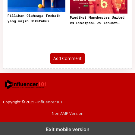
Pillihan Olahraga Terbaik
Prediksi Manchester United
yang Wajib Diketahui
Vs Liverpool 25 Januari
2021
Add Comment
Copyright © 2025 -
Influencer101
Non AMP Version
transformasi digital pragmatic play menjadi inspirasi baru dalam
Exit mobile version
menghadirkan inovasi berkualitas
ai digital menjadi kunci analisis data