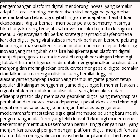
pgsoft yang lebih adaptif dan berkinerja tinggi
arah baru
pengembangan platform digital mendorong inovasi yang semakin
adaptif di era teknologi modern
kisah viral pengguna yang berhasil
memanfaatkan teknologi digital hingga mendapatkan hasil di luar
ekspektasi
ai digital berhasil membaca pola tersembunyi hasilnya
bikin banyak orang terkejut
kisah investor toko baju dari keraguan
menuju kepercayaan diri berkat strategi pragmatic play
fenomena
karakter digital yang viral sukses menarik perhatian berburu peluang
keuntungan maksimal
kecerdasan buatan dan masa depan teknologi
inovasi yang mengubah cara kita hidup
kemajuan platform digital
menjadi penggerak utama inovasi di tengah persaingan teknologi
global
artificial intelligence hadir untuk mengoptimalkan analisis data
mahjong dan meningkatkan produktivitas
mengapa ai digital semakin
diandalkan untuk menganalisis peluang bernilai tinggi ini
alasannya
mengungkap faktor yang membuat game pgsoft tetap
populer di kalangan penggemar game digital
pgsoft memanfaatkan ai
digital untuk menciptakan analisis data yang lebih akurat dan
efisien
pragmatic play membawa gebrakan digital yang menginspirasi
perubahan dan inovasi masa depan
maju pesat ekosistem teknologi
digital membuka peluang keuntungan fantastis bagi generasi
modern
transformasi teknologi digital membuka peluang baru melalui
pengembangan platform yang lebih inovatif
teknologi modern terus
berkembang membuka kesempatan bernilai tinggi dengan hasil yang
menjanjikan
strategi pengembangan platform digital menjadi fondasi
utama dalam menghadirkan inovasi berkelanjutan
robot berbasis ai