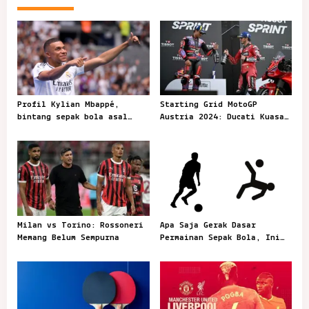
n
a
v
i
g
Profil Kylian Mbappé,
Starting Grid MotoGP
a
bintang sepak bola asal
Austria 2024: Ducati Kuasai
t
Prancis
Front Row
i
o
n
Milan vs Torino: Rossoneri
Apa Saja Gerak Dasar
Memang Belum Sempurna
Permainan Sepak Bola, Ini
Penjelasannya