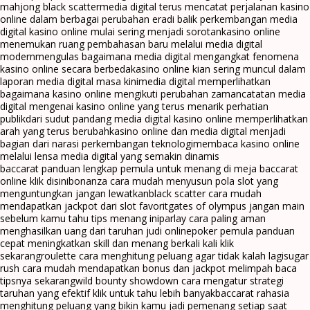
mahjong black scatter
media digital terus mencatat perjalanan kasino
online dalam berbagai perubahan era
di balik perkembangan media
digital kasino online mulai sering menjadi sorotan
kasino online
menemukan ruang pembahasan baru melalui media digital
modern
mengulas bagaimana media digital mengangkat fenomena
kasino online secara berbeda
kasino online kian sering muncul dalam
laporan media digital masa kini
media digital memperlihatkan
bagaimana kasino online mengikuti perubahan zaman
catatan media
digital mengenai kasino online yang terus menarik perhatian
publik
dari sudut pandang media digital kasino online memperlihatkan
arah yang terus berubah
kasino online dan media digital menjadi
bagian dari narasi perkembangan teknologi
membaca kasino online
melalui lensa media digital yang semakin dinamis
baccarat panduan lengkap pemula untuk menang di meja baccarat
online klik disini
bonanza cara mudah menyusun pola slot yang
menguntungkan jangan lewatkan
black scatter cara mudah
mendapatkan jackpot dari slot favorit
gates of olympus jangan main
sebelum kamu tahu tips menang ini
parlay cara paling aman
menghasilkan uang dari taruhan judi online
poker pemula panduan
cepat meningkatkan skill dan menang berkali kali klik
sekarang
roulette cara menghitung peluang agar tidak kalah lagi
sugar
rush cara mudah mendapatkan bonus dan jackpot melimpah baca
tipsnya sekarang
wild bounty showdown cara mengatur strategi
taruhan yang efektif klik untuk tahu lebih banyak
baccarat rahasia
menghitung peluang yang bikin kamu jadi pemenang setiap saat