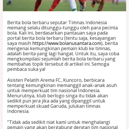
u
n
g
k
Berita bola terbaru seputar Timnas Indonesia
i
memang selalu ditunggu-tunggu oleh para pecinta
n
bola. Kali ini, berdasarkan pantauan saya pada
a
portal berita bola terbaru (tentu saja, kesayangan
n
saya masih
https://www.bolanusantara.com
), berita
P
mengenai kemungkinan pemain klub ke timnas,
e
adalah berita yang lagi hangat. Untuk itu, saya coba
m
mengkompilasi sejumlah berita bola terbaru yang
a
membahas topik tersebut di artikel ini. Semoga
i
pembaca suka ya!
n
y
Asisten Pelatih Arema FC, Kuncoro, berbicara
a
tentang kemungkinan memanggil anak-anak asuh
n
untuk memperkuat tim nasional Indonesia.
g
Menurutnya, klub berlogo singa itu tidak akan
A
sedikit pun jera jika ada yang dipanggil untuk
k
memperkuat skuad Garuda, julukan timnas
a
Indonesia.
n
D
“Tidak ada sedikit niat kami untuk menghalangi
i
pemain yang akan bergabung dengan tim nasional
t