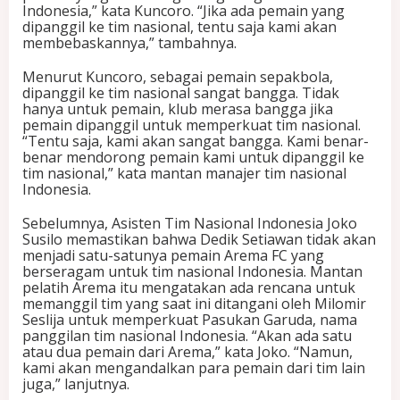
Indonesia,” kata Kuncoro. “Jika ada pemain yang
a
dipanggil ke tim nasional, tentu saja kami akan
r
membebaskannya,” tambahnya.
i
k
Menurut Kuncoro, sebagai pemain sepakbola,
T
dipanggil ke tim nasional sangat bangga. Tidak
i
hanya untuk pemain, klub merasa bangga jika
m
pemain dipanggil untuk memperkuat tim nasional.
n
“Tentu saja, kami akan sangat bangga. Kami benar-
a
benar mendorong pemain kami untuk dipanggil ke
s
tim nasional,” kata mantan manajer tim nasional
Indonesia.
Sebelumnya, Asisten Tim Nasional Indonesia Joko
Susilo memastikan bahwa Dedik Setiawan tidak akan
menjadi satu-satunya pemain Arema FC yang
berseragam untuk tim nasional Indonesia. Mantan
pelatih Arema itu mengatakan ada rencana untuk
memanggil tim yang saat ini ditangani oleh Milomir
Seslija untuk memperkuat Pasukan Garuda, nama
panggilan tim nasional Indonesia. “Akan ada satu
atau dua pemain dari Arema,” kata Joko. “Namun,
kami akan mengandalkan para pemain dari tim lain
juga,” lanjutnya.