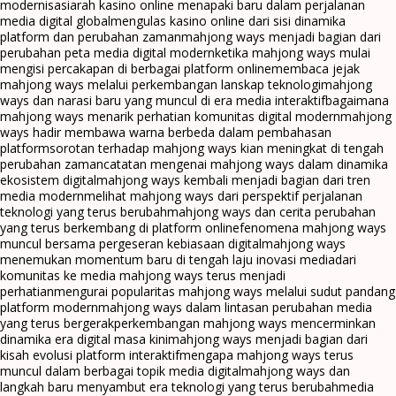
modernisasi
arah kasino online menapaki baru dalam perjalanan
media digital global
mengulas kasino online dari sisi dinamika
platform dan perubahan zaman
mahjong ways menjadi bagian dari
perubahan peta media digital modern
ketika mahjong ways mulai
mengisi percakapan di berbagai platform online
membaca jejak
mahjong ways melalui perkembangan lanskap teknologi
mahjong
ways dan narasi baru yang muncul di era media interaktif
bagaimana
mahjong ways menarik perhatian komunitas digital modern
mahjong
ways hadir membawa warna berbeda dalam pembahasan
platform
sorotan terhadap mahjong ways kian meningkat di tengah
perubahan zaman
catatan mengenai mahjong ways dalam dinamika
ekosistem digital
mahjong ways kembali menjadi bagian dari tren
media modern
melihat mahjong ways dari perspektif perjalanan
teknologi yang terus berubah
mahjong ways dan cerita perubahan
yang terus berkembang di platform online
fenomena mahjong ways
muncul bersama pergeseran kebiasaan digital
mahjong ways
menemukan momentum baru di tengah laju inovasi media
dari
komunitas ke media mahjong ways terus menjadi
perhatian
mengurai popularitas mahjong ways melalui sudut pandang
platform modern
mahjong ways dalam lintasan perubahan media
yang terus bergerak
perkembangan mahjong ways mencerminkan
dinamika era digital masa kini
mahjong ways menjadi bagian dari
kisah evolusi platform interaktif
mengapa mahjong ways terus
muncul dalam berbagai topik media digital
mahjong ways dan
langkah baru menyambut era teknologi yang terus berubah
media