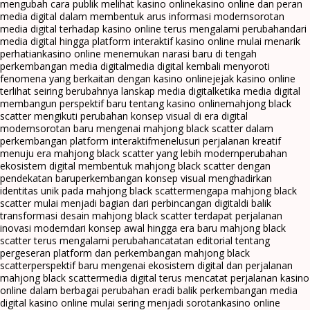
mengubah cara publik melihat kasino online
kasino online dan peran
media digital dalam membentuk arus informasi modern
sorotan
media digital terhadap kasino online terus mengalami perubahan
dari
media digital hingga platform interaktif kasino online mulai menarik
perhatian
kasino online menemukan narasi baru di tengah
perkembangan media digital
media digital kembali menyoroti
fenomena yang berkaitan dengan kasino online
jejak kasino online
terlihat seiring berubahnya lanskap media digital
ketika media digital
membangun perspektif baru tentang kasino online
mahjong black
scatter mengikuti perubahan konsep visual di era digital
modern
sorotan baru mengenai mahjong black scatter dalam
perkembangan platform interaktif
menelusuri perjalanan kreatif
menuju era mahjong black scatter yang lebih modern
perubahan
ekosistem digital membentuk mahjong black scatter dengan
pendekatan baru
perkembangan konsep visual menghadirkan
identitas unik pada mahjong black scatter
mengapa mahjong black
scatter mulai menjadi bagian dari perbincangan digital
di balik
transformasi desain mahjong black scatter terdapat perjalanan
inovasi modern
dari konsep awal hingga era baru mahjong black
scatter terus mengalami perubahan
catatan editorial tentang
pergeseran platform dan perkembangan mahjong black
scatter
perspektif baru mengenai ekosistem digital dan perjalanan
mahjong black scatter
media digital terus mencatat perjalanan kasino
online dalam berbagai perubahan era
di balik perkembangan media
digital kasino online mulai sering menjadi sorotan
kasino online