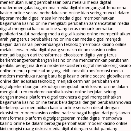
menemukan ruang pembahasan baru melalui media digital
modern
mengulas bagaimana media digital mengangkat fenomena
kasino online secara berbeda
kasino online kian sering muncul dalam
laporan media digital masa kini
media digital memperlihatkan
bagaimana kasino online mengikuti perubahan zaman
catatan media
digital mengenai kasino online yang terus menarik perhatian
publik
dari sudut pandang media digital kasino online memperlihatkan
arah yang terus berubah
kasino online dan media digital menjadi
bagian dari narasi perkembangan teknologi
membaca kasino online
melalui lensa media digital yang semakin dinamis
kasino online
menjadi bagian dari transformasi ekosistem digital yang terus
berkembang
perkembangan kasino online mencerminkan perubahan
perilaku pengguna di era modern
ekosistem digital mendorong kasino
online menuju pendekatan yang lebih inovatif
transformasi media
modern membuka ruang baru bagi kasino online secara global
kasino
online dan adaptasi teknologi menjadi cerminan perubahan era
digital
perkembangan teknologi mengubah arah kasino online dalam
mengikuti tren modern
dinamika kasino online berjalan seiring
dengan inovasi platform digital terkini
era digital memperlihatkan
bagaimana kasino online terus beradaptasi dengan perubahan
inovasi
berkelanjutan menjadikan kasino online semakin dekat dengan
ekosistem modern
kasino online hadir sebagai bagian dari perjalanan
transformasi platform digital
pergeseran media digital membawa
kasino online ke dalam berbagai pembahasan modern
kasino online
kini mengisi ruang diskusi media digital dengan sudut pandang