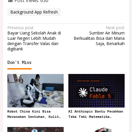
Post Views:
630
Background App Refresh
P
Previous post
Next post
Bayar Uang Sekolah Anak di
Sumber Air Minum
o
Luar Negeri Lebih Mudah
Berkualitas Bisa dari Mana
dengan Transfer Valas dari
Saja, Benarkah
s
digibank
t
n
Don't Miss
a
v
i
g
a
t
Robot China Kini Bisa
AI Anthropic Bantu Pecahkan
Merasakan Sentuhan, Kulit
Teka Teki Matematika
i
Elektronik Jadi Kunci
Berusia 87 Tahun
o