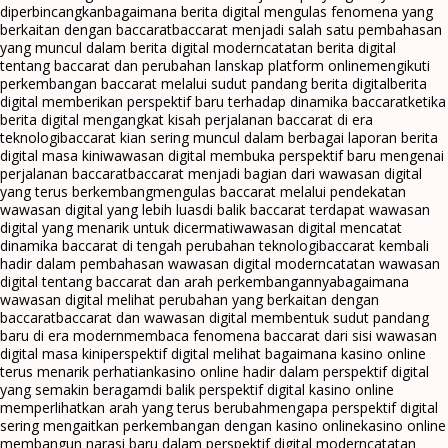
diperbincangkan
bagaimana berita digital mengulas fenomena yang
berkaitan dengan baccarat
baccarat menjadi salah satu pembahasan
yang muncul dalam berita digital modern
catatan berita digital
tentang baccarat dan perubahan lanskap platform online
mengikuti
perkembangan baccarat melalui sudut pandang berita digital
berita
digital memberikan perspektif baru terhadap dinamika baccarat
ketika
berita digital mengangkat kisah perjalanan baccarat di era
teknologi
baccarat kian sering muncul dalam berbagai laporan berita
digital masa kini
wawasan digital membuka perspektif baru mengenai
perjalanan baccarat
baccarat menjadi bagian dari wawasan digital
yang terus berkembang
mengulas baccarat melalui pendekatan
wawasan digital yang lebih luas
di balik baccarat terdapat wawasan
digital yang menarik untuk dicermati
wawasan digital mencatat
dinamika baccarat di tengah perubahan teknologi
baccarat kembali
hadir dalam pembahasan wawasan digital modern
catatan wawasan
digital tentang baccarat dan arah perkembangannya
bagaimana
wawasan digital melihat perubahan yang berkaitan dengan
baccarat
baccarat dan wawasan digital membentuk sudut pandang
baru di era modern
membaca fenomena baccarat dari sisi wawasan
digital masa kini
perspektif digital melihat bagaimana kasino online
terus menarik perhatian
kasino online hadir dalam perspektif digital
yang semakin beragam
di balik perspektif digital kasino online
memperlihatkan arah yang terus berubah
mengapa perspektif digital
sering mengaitkan perkembangan dengan kasino online
kasino online
membangun narasi baru dalam perspektif digital modern
catatan