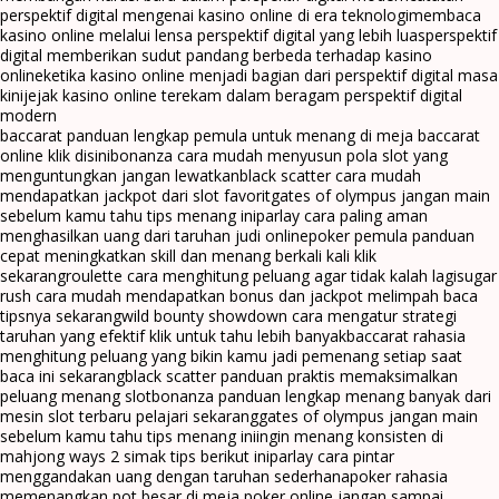
perspektif digital mengenai kasino online di era teknologi
membaca
kasino online melalui lensa perspektif digital yang lebih luas
perspektif
digital memberikan sudut pandang berbeda terhadap kasino
online
ketika kasino online menjadi bagian dari perspektif digital masa
kini
jejak kasino online terekam dalam beragam perspektif digital
modern
baccarat panduan lengkap pemula untuk menang di meja baccarat
online klik disini
bonanza cara mudah menyusun pola slot yang
menguntungkan jangan lewatkan
black scatter cara mudah
mendapatkan jackpot dari slot favorit
gates of olympus jangan main
sebelum kamu tahu tips menang ini
parlay cara paling aman
menghasilkan uang dari taruhan judi online
poker pemula panduan
cepat meningkatkan skill dan menang berkali kali klik
sekarang
roulette cara menghitung peluang agar tidak kalah lagi
sugar
rush cara mudah mendapatkan bonus dan jackpot melimpah baca
tipsnya sekarang
wild bounty showdown cara mengatur strategi
taruhan yang efektif klik untuk tahu lebih banyak
baccarat rahasia
menghitung peluang yang bikin kamu jadi pemenang setiap saat
baca ini sekarang
black scatter panduan praktis memaksimalkan
peluang menang slot
bonanza panduan lengkap menang banyak dari
mesin slot terbaru pelajari sekarang
gates of olympus jangan main
sebelum kamu tahu tips menang ini
ingin menang konsisten di
mahjong ways 2 simak tips berikut ini
parlay cara pintar
menggandakan uang dengan taruhan sederhana
poker rahasia
memenangkan pot besar di meja poker online jangan sampai