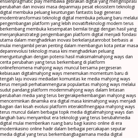
efisien
pragmatic play membawa gebrakan digital yang menginspirasi
perubahan dan inovasi masa depan
maju pesat ekosistem teknologi
digital membuka peluang keuntungan fantastis bagi generasi
modern
transformasi teknologi digital membuka peluang baru melalui
pengembangan platform yang lebih inovatif
teknologi modern terus
berkembang membuka kesempatan bernilai tinggi dengan hasil yang
menjanjikan
strategi pengembangan platform digital menjadi fondasi
utama dalam menghadirkan inovasi berkelanjutan
robot berbasis ai
mulai mengambil peran penting dalam membangun kota pintar masa
depan
revolusi teknologi masa kini menghadirkan peluang
menguntungkan dengan potensi hasil maksimal
mahjong ways dan
cerita perubahan yang terus berkembang di platform
online
fenomena mahjong ways muncul bersama pergeseran
kebiasaan digital
mahjong ways menemukan momentum baru di
tengah laju inovasi media
dari komunitas ke media mahjong ways
terus menjadi perhatian
mengurai popularitas mahjong ways melalui
sudut pandang platform modern
mahjong ways dalam lintasan
perubahan media yang terus bergerak
perkembangan mahjong ways
mencerminkan dinamika era digital masa kini
mahjong ways menjadi
bagian dari kisah evolusi platform interaktif
mengapa mahjong ways
terus muncul dalam berbagai topik media digital
mahjong ways dan
langkah baru menyambut era teknologi yang terus berubah
media
digital mulai memberikan ruang baru bagi kasino online di era
modern
kasino online hadir dalam berbagai percakapan seputar
media digital yang terus berkembang
bagaimana media digital