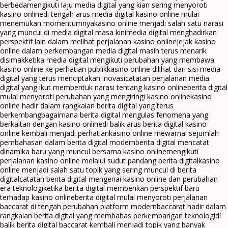
berbeda
mengikuti laju media digital yang kian sering menyoroti
kasino online
di tengah arus media digital kasino online mulai
menemukan momentumnya
kasino online menjadi salah satu narasi
yang muncul di media digital masa kini
media digital menghadirkan
perspektif lain dalam melihat perjalanan kasino online
jejak kasino
online dalam perkembangan media digital masih terus menarik
disimak
ketika media digital mengikuti perubahan yang membawa
kasino online ke perhatian publik
kasino online dilihat dari sisi media
digital yang terus menciptakan inovasi
catatan perjalanan media
digital yang ikut membentuk narasi tentang kasino online
berita digital
mulai menyoroti perubahan yang mengiringi kasino online
kasino
online hadir dalam rangkaian berita digital yang terus
berkembang
bagaimana berita digital mengulas fenomena yang
berkaitan dengan kasino online
di balik arus berita digital kasino
online kembali menjadi perhatian
kasino online mewarnai sejumlah
pembahasan dalam berita digital modern
berita digital mencatat
dinamika baru yang muncul bersama kasino online
mengikuti
perjalanan kasino online melalui sudut pandang berita digital
kasino
online menjadi salah satu topik yang sering muncul di berita
digital
catatan berita digital mengenai kasino online dan perubahan
era teknologi
ketika berita digital memberikan perspektif baru
terhadap kasino online
berita digital mulai menyoroti perjalanan
baccarat di tengah perubahan platform modern
baccarat hadir dalam
rangkaian berita digital yang membahas perkembangan teknologi
di
balik berita digital baccarat kembali menjadi topik yang banyak