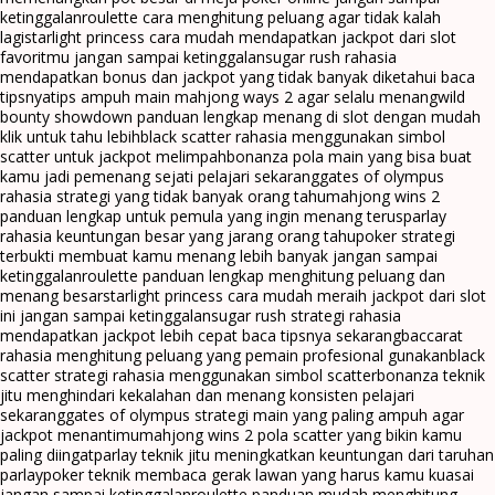
ketinggalan
roulette cara menghitung peluang agar tidak kalah
lagi
starlight princess cara mudah mendapatkan jackpot dari slot
favoritmu jangan sampai ketinggalan
sugar rush rahasia
mendapatkan bonus dan jackpot yang tidak banyak diketahui baca
tipsnya
tips ampuh main mahjong ways 2 agar selalu menang
wild
bounty showdown panduan lengkap menang di slot dengan mudah
klik untuk tahu lebih
black scatter rahasia menggunakan simbol
scatter untuk jackpot melimpah
bonanza pola main yang bisa buat
kamu jadi pemenang sejati pelajari sekarang
gates of olympus
rahasia strategi yang tidak banyak orang tahu
mahjong wins 2
panduan lengkap untuk pemula yang ingin menang terus
parlay
rahasia keuntungan besar yang jarang orang tahu
poker strategi
terbukti membuat kamu menang lebih banyak jangan sampai
ketinggalan
roulette panduan lengkap menghitung peluang dan
menang besar
starlight princess cara mudah meraih jackpot dari slot
ini jangan sampai ketinggalan
sugar rush strategi rahasia
mendapatkan jackpot lebih cepat baca tipsnya sekarang
baccarat
rahasia menghitung peluang yang pemain profesional gunakan
black
scatter strategi rahasia menggunakan simbol scatter
bonanza teknik
jitu menghindari kekalahan dan menang konsisten pelajari
sekarang
gates of olympus strategi main yang paling ampuh agar
jackpot menantimu
mahjong wins 2 pola scatter yang bikin kamu
paling diingat
parlay teknik jitu meningkatkan keuntungan dari taruhan
parlay
poker teknik membaca gerak lawan yang harus kamu kuasai
jangan sampai ketinggalan
roulette panduan mudah menghitung