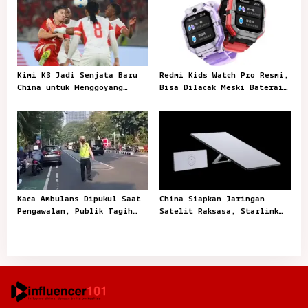
n
Kimi K3 Jadi Senjata Baru
Redmi Kids Watch Pro Resmi,
China untuk Menggoyang
Bisa Dilacak Meski Baterai
Keunggulan AI Amerika
Sudah Habis
Kaca Ambulans Dipukul Saat
China Siapkan Jaringan
Pengawalan, Publik Tagih
Satelit Raksasa, Starlink
Jawaban Polisi
Mulai Dikejar