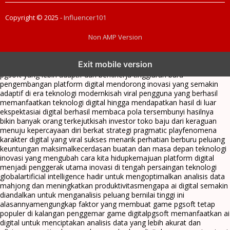
Copyright © 2025 -
Influencer101
Non AMP Version
transformasi digital pragmatic play menjadi inspirasi baru dalam
Exit mobile version
menghadirkan inovasi berkualitas
ai digital menjadi kunci analisis data
pgsoft yang lebih adaptif dan berkinerja tinggi
arah baru
pengembangan platform digital mendorong inovasi yang semakin
adaptif di era teknologi modern
kisah viral pengguna yang berhasil
memanfaatkan teknologi digital hingga mendapatkan hasil di luar
ekspektasi
ai digital berhasil membaca pola tersembunyi hasilnya
bikin banyak orang terkejut
kisah investor toko baju dari keraguan
menuju kepercayaan diri berkat strategi pragmatic play
fenomena
karakter digital yang viral sukses menarik perhatian berburu peluang
keuntungan maksimal
kecerdasan buatan dan masa depan teknologi
inovasi yang mengubah cara kita hidup
kemajuan platform digital
menjadi penggerak utama inovasi di tengah persaingan teknologi
global
artificial intelligence hadir untuk mengoptimalkan analisis data
mahjong dan meningkatkan produktivitas
mengapa ai digital semakin
diandalkan untuk menganalisis peluang bernilai tinggi ini
alasannya
mengungkap faktor yang membuat game pgsoft tetap
populer di kalangan penggemar game digital
pgsoft memanfaatkan ai
digital untuk menciptakan analisis data yang lebih akurat dan