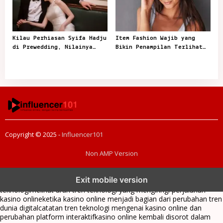
Kilau Perhiasan Syifa Hadju
Item Fashion Wajib yang
di Prewedding, Nilainya
Bikin Penampilan Terlihat
Bikin Melongo
Lebih Menarik dan Berkelas
Copyright © 2025 -
Influencer101
Non AMP Version
tren teknologi membawa kasino online ke dalam perbincangan baru
Exit mobile version
di era modern
kasino online muncul seiring pergeseran tren platform
teknologi
melihat arah tren teknologi yang mengiringi perjalanan
kasino online
ketika kasino online menjadi bagian dari perubahan tren
dunia digital
catatan tren teknologi mengenai kasino online dan
perubahan platform interaktif
kasino online kembali disorot dalam