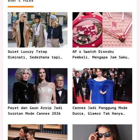
Don't Miss
n
a
v
i
g
a
Quiet Luxury Tetap
AP x Swatch Diserbu
t
Diminati, Sederhana tapi
Pembeli, Mengapa Jam Saku
Terlihat Berkelas
Ini Jadi Incaran?AP x
i
SwatchAP x Swatch Diserbu
o
Pembeli, Mengapa Jam Saku
Ini Jadi Incaran?
n
Payet dan Gaun Arsip Jadi
Cannes Jadi Panggung Mode
Sorotan Mode Cannes 2026
Dunia, Glamor Tak Hanya
Milik Film