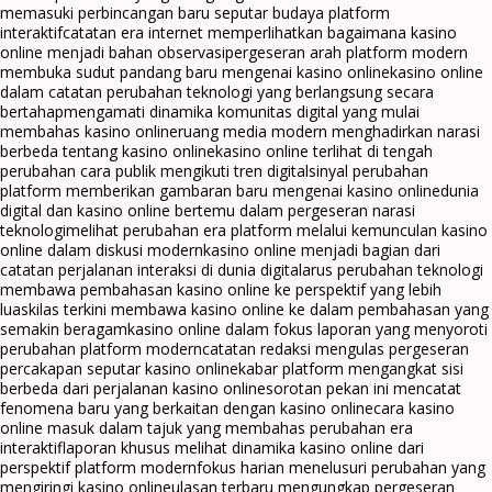
memasuki perbincangan baru seputar budaya platform
interaktif
catatan era internet memperlihatkan bagaimana kasino
online menjadi bahan observasi
pergeseran arah platform modern
membuka sudut pandang baru mengenai kasino online
kasino online
dalam catatan perubahan teknologi yang berlangsung secara
bertahap
mengamati dinamika komunitas digital yang mulai
membahas kasino online
ruang media modern menghadirkan narasi
berbeda tentang kasino online
kasino online terlihat di tengah
perubahan cara publik mengikuti tren digital
sinyal perubahan
platform memberikan gambaran baru mengenai kasino online
dunia
digital dan kasino online bertemu dalam pergeseran narasi
teknologi
melihat perubahan era platform melalui kemunculan kasino
online dalam diskusi modern
kasino online menjadi bagian dari
catatan perjalanan interaksi di dunia digital
arus perubahan teknologi
membawa pembahasan kasino online ke perspektif yang lebih
luas
kilas terkini membawa kasino online ke dalam pembahasan yang
semakin beragam
kasino online dalam fokus laporan yang menyoroti
perubahan platform modern
catatan redaksi mengulas pergeseran
percakapan seputar kasino online
kabar platform mengangkat sisi
berbeda dari perjalanan kasino online
sorotan pekan ini mencatat
fenomena baru yang berkaitan dengan kasino online
cara kasino
online masuk dalam tajuk yang membahas perubahan era
interaktif
laporan khusus melihat dinamika kasino online dari
perspektif platform modern
fokus harian menelusuri perubahan yang
mengiringi kasino online
ulasan terbaru mengungkap pergeseran