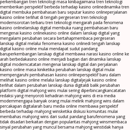
perkembangan tren teknologi masa kini
bagaimana tren teknologi
memberikan perspektif berbeda terhadap kasino online
dinamika tren
digital membuka pembahasan baru seputar kasino online
perjalanan
kasino online terlihat di tengah pergeseran tren teknologi
modern
sorotan terbaru tren teknologi mengarah pada fenomena
kasino online
lanskap digital membuka ruang pembahasan baru
mengenai kasino online
kasino online dalam lanskap digital yang
mengalami perubahan secara bertahap
membaca pergeseran
lanskap digital melalui fenomena kasino online
di tengah lanskap
digital kasino online mulai mendapat sudut pandang
baru
perkembangan lanskap digital membawa narasi kasino online ke
arah berbeda
kasino online menjadi bagian dari dinamika lanskap
digital modern
catatan mengenai lanskap digital dan perjalanan
kasino online masa kini
ketika perubahan lanskap digital mulai
mempengaruhi pembahasan kasino online
perspektif baru dalam
melihat kasino online melalui lanskap digital
jejak kasino online
terlihat dalam perubahan lanskap dunia digital
di balik perubahan
platform digital mahjong wins mulai sering diperbincangkan
catatan
redaksi yang menyoroti kehadiran mahjong wins di era media
modern
mengapa banyak orang mulai melirik mahjong wins dalam
percakapan digital
arah baru media online membawa perspektif
berbeda terhadap mahjong wins
ketika diskusi komunitas mulai
membahas mahjong wins dari sudut pandang baru
fenomena yang
tidak disadari berkaitan dengan popularitas mahjong wins
membaca
sinyal perubahan yang muncul bersama mahjong wins
tidak hanya