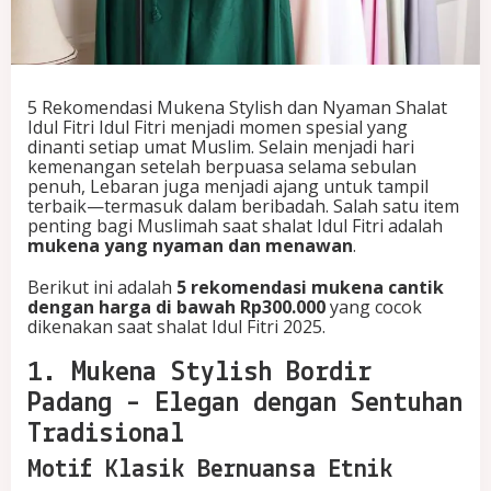
l
i
s
h
d
5 Rekomendasi Mukena Stylish dan Nyaman Shalat
a
Idul Fitri Idul Fitri menjadi momen spesial yang
n
dinanti setiap umat Muslim. Selain menjadi hari
N
kemenangan setelah berpuasa selama sebulan
y
penuh, Lebaran juga menjadi ajang untuk tampil
a
terbaik—termasuk dalam beribadah. Salah satu item
m
penting bagi Muslimah saat shalat Idul Fitri adalah
a
mukena yang nyaman dan menawan
.
n
S
Berikut ini adalah
5 rekomendasi mukena cantik
h
dengan harga di bawah Rp300.000
yang cocok
a
dikenakan saat shalat Idul Fitri 2025.
l
a
1. Mukena Stylish Bordir
t
I
Padang – Elegan dengan Sentuhan
d
u
Tradisional
l
Motif Klasik Bernuansa Etnik
F
i