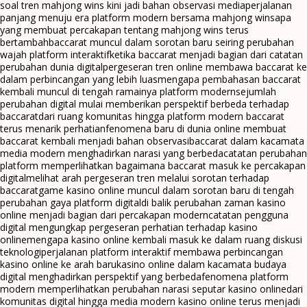
soal tren mahjong wins kini jadi bahan observasi media
perjalanan
panjang menuju era platform modern bersama mahjong wins
apa
yang membuat percakapan tentang mahjong wins terus
bertambah
baccarat muncul dalam sorotan baru seiring perubahan
wajah platform interaktif
ketika baccarat menjadi bagian dari catatan
perubahan dunia digital
pergeseran tren online membawa baccarat ke
dalam perbincangan yang lebih luas
mengapa pembahasan baccarat
kembali muncul di tengah ramainya platform modern
sejumlah
perubahan digital mulai memberikan perspektif berbeda terhadap
baccarat
dari ruang komunitas hingga platform modern baccarat
terus menarik perhatian
fenomena baru di dunia online membuat
baccarat kembali menjadi bahan observasi
baccarat dalam kacamata
media modern menghadirkan narasi yang berbeda
catatan perubahan
platform memperlihatkan bagaimana baccarat masuk ke percakapan
digital
melihat arah pergeseran tren melalui sorotan terhadap
baccarat
game kasino online muncul dalam sorotan baru di tengah
perubahan gaya platform digital
di balik perubahan zaman kasino
online menjadi bagian dari percakapan modern
catatan pengguna
digital mengungkap pergeseran perhatian terhadap kasino
online
mengapa kasino online kembali masuk ke dalam ruang diskusi
teknologi
perjalanan platform interaktif membawa perbincangan
kasino online ke arah baru
kasino online dalam kacamata budaya
digital menghadirkan perspektif yang berbeda
fenomena platform
modern memperlihatkan perubahan narasi seputar kasino online
dari
komunitas digital hingga media modern kasino online terus menjadi