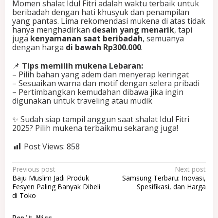
Momen shalat Idul Fitri adalah waktu terbaik untuk
beribadah dengan hati khusyuk dan penampilan
yang pantas. Lima rekomendasi mukena di atas tidak
hanya menghadirkan
desain yang menarik
, tapi
juga
kenyamanan saat beribadah
, semuanya
dengan harga
di bawah Rp300.000
.
📌
Tips memilih mukena Lebaran:
– Pilih bahan yang adem dan menyerap keringat
– Sesuaikan warna dan motif dengan selera pribadi
– Pertimbangkan kemudahan dibawa jika ingin
digunakan untuk traveling atau mudik
✨ Sudah siap tampil anggun saat shalat Idul Fitri
2025? Pilih mukena terbaikmu sekarang juga!
Post Views:
858
P
Previous post
Next post
Baju Muslim Jadi Produk
Samsung Terbaru: Inovasi,
o
Fesyen Paling Banyak Dibeli
Spesifikasi, dan Harga
di Toko
s
t