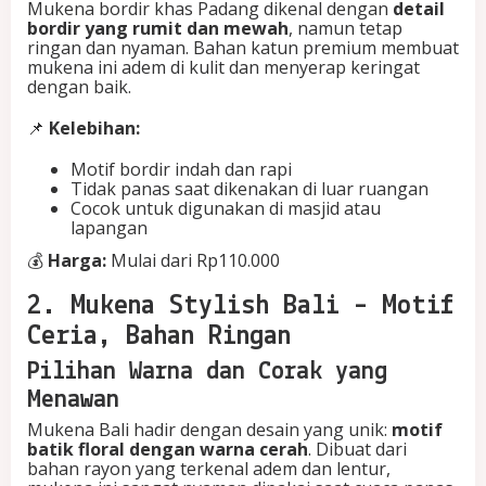
Mukena bordir khas Padang dikenal dengan
detail
t
bordir yang rumit dan mewah
, namun tetap
r
ringan dan nyaman. Bahan katun premium membuat
i
mukena ini adem di kulit dan menyerap keringat
dengan baik.
📌
Kelebihan:
Motif bordir indah dan rapi
Tidak panas saat dikenakan di luar ruangan
Cocok untuk digunakan di masjid atau
lapangan
💰
Harga:
Mulai dari Rp110.000
2. Mukena Stylish Bali – Motif
Ceria, Bahan Ringan
Pilihan Warna dan Corak yang
Menawan
Mukena Bali hadir dengan desain yang unik:
motif
batik floral dengan warna cerah
. Dibuat dari
bahan rayon yang terkenal adem dan lentur,