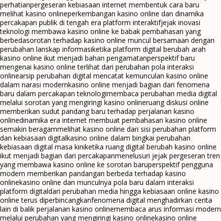
perhatian
pergeseran kebiasaan internet membentuk cara baru
melihat kasino online
perkembangan kasino online dan dinamika
percakapan publik di tengah era platform interaktif
jejak inovasi
teknologi membawa kasino online ke babak pembahasan yang
berbeda
sorotan terhadap kasino online muncul bersamaan dengan
perubahan lanskap informasi
ketika platform digital berubah arah
kasino online ikut menjadi bahan pengamatan
perspektif baru
mengenai kasino online terlihat dari perubahan pola interaksi
online
arsip perubahan digital mencatat kemunculan kasino online
dalam narasi modern
kasino online menjadi bagian dari fenomena
baru dalam percakapan teknologi
membaca perubahan media digital
melalui sorotan yang mengiringi kasino online
ruang diskusi online
memberikan sudut pandang baru terhadap perjalanan kasino
online
dinamika era internet membuat pembahasan kasino online
semakin beragam
melihat kasino online dari sisi perubahan platform
dan kebiasaan digital
kasino online dalam bingkai perubahan
kebiasaan digital masa kini
ketika ruang digital berubah kasino online
ikut menjadi bagian dari percakapan
menelusuri jejak pergeseran tren
yang membawa kasino online ke sorotan baru
perspektif pengguna
modern memberikan pandangan berbeda terhadap kasino
online
kasino online dan munculnya pola baru dalam interaksi
platform digital
dari perubahan media hingga kebiasaan online kasino
online terus diperbincangkan
fenomena digital menghadirkan cerita
lain di balik perjalanan kasino online
membaca arus informasi modern
melalui perubahan yang mengiringi kasino online
kasino online